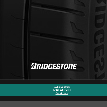
cernant le POTENZA SPORT
Courriel
AVEC LE CODE
RABAIS10
Conditions