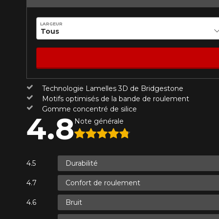
Année
LARGEUR
KM parcourus
VOICI LES DIMENSIONS POUR 
Technologie Lamelles 3D de Bridgestone
Votre avis
Que magasinez-vous?
Motifs optimisés de la bande de roulement
Note
Gomme concentré de silice
4.8
1
2
3
4
5
Note générale
Malheureusement, 
présentement. Nous
Commentaire
service à la client
Durabilité
1-866-220-802
Confort de roulement
*Attention cette dimension représent
Envoyer
Annuler
Bruit
véhicule directement avant de co