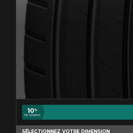
AJOUTER UN AVIS
Votre avis con
Nom
10
%
DE RABAIS
Votre véhicule
SÉLECTIONNEZ VOTRE DIMENSION