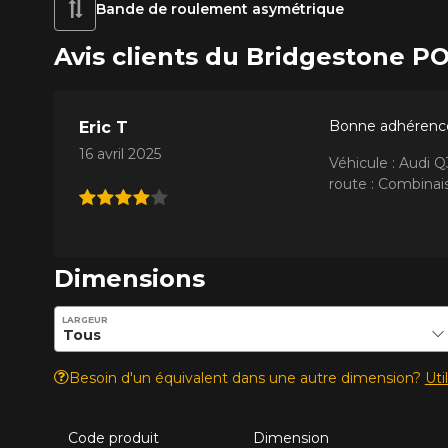
Bande de roulement asymétrique
Avis clients du Bridgestone
Bonne adhérence 
Eric T
16 avril 2025
Véhicule : Audi 
route : Combinais
Dimensions
Entrez les dimensions souhaitées pour vérifier la disponib
LARGEUR
Besoin d'un équivalent dans une autre dimension?
Uti
Code produit
Dimension