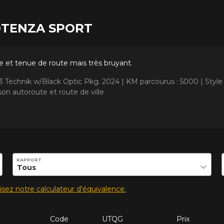
 POTENZA SPORT
et tenue de route mais très bruyant.
Q3 Technik w/Black Optic Pkg. 2024 |
KM parcourus : 5000 |
Style
on autoroute et route de ville
ilité de ce produit.
RAPPORT
lisez notre calculateur d'équivalence.
Code
UTQG
Prix