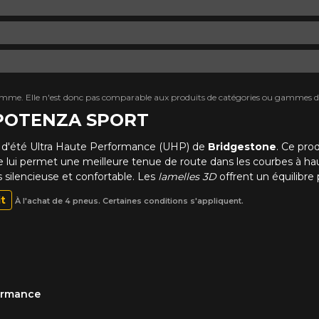
mme. Elle n'est donc pas comparable aux produits de catégories ou gammes di
e POTENZA SPORT
u d'été Ultra Haute Performance (UHP) de
Bridgestone
. Ce prod
ide lui permet une meilleure tenue de route dans les courbes à ha
s silencieuse et confortable. Les
lamelles 3D
offrent un équilibre 
it
À l'achat de 4 pneus. Certaines conditions s'appliquent.
formance