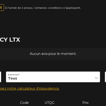
it
À l'achat de 4 pneus. Certaines conditions s'appliquent.
ACY LTX
Aucun avis pour le moment.
ilité de ce produit.
RAPPORT
lisez notre calculateur d'équivalence.
Code
UTQG
Prix