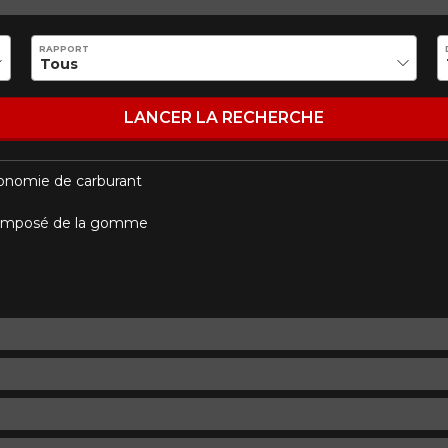
Style de conduite
Condition de route
VOTRE VÉHICULE
RAPPORT
LANCER LA RECHERCHE
conomie de carburant
aucun résultat ne convenant parfaitement à votre recherche n'e
 aimerions vous aider à trouver le produit qu'il vous faut. N'hés
e composé de la gomme
èle, qui se fera un plaisir de rechercher des options pour votre con
5
e une possibilité d'équipement pour votre véhicule, vous devez vérifier l'exacti
mmander.