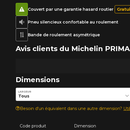
Couvert par une garantie hasard routier
Gratu
Pneu silencieux confortable au roulement
Bande de roulement asymétrique
Avis clients du Michelin PRIM
Dimensions
Entrez les dimensions souhaitées pour vérifier la disponib
LARGEUR
Besoin d'un équivalent dans une autre dimension?
Uti
Code produit
Dimension