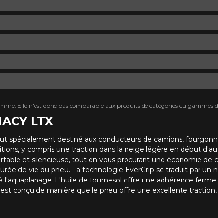
mme. Elle n'est donc pas comparable aux produits de catégories ou gammes di
MACY LTX
t spécialement destiné aux conducteurs de camions, fourgonne
itions, y compris une traction dans la neige légère en début d'
fortable et silencieuse, tout en vous procurant une économie de 
urée de vie du pneu. La technologie EverGrip se traduit par un niv
 à l'aquaplanage. L'huile de tournesol offre une adhérence ferme 
. Il est conçu de manière que le pneu offre une excellente trac