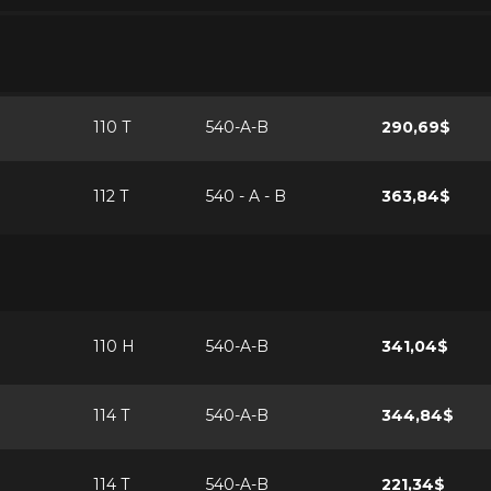
110 T
540-A-B
290,69$
112 T
540 - A - B
363,84$
110 H
540-A-B
341,04$
114 T
540-A-B
344,84$
114 T
540-A-B
221,34$