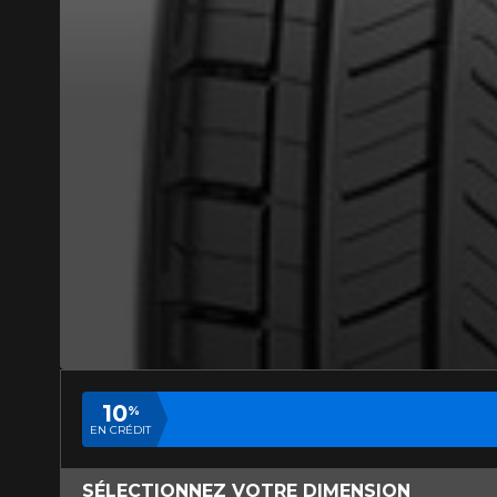
AJOUTER UN AVIS
Votre avis conc
Nom
Votre véhicule
10
%
Année
EN CRÉDIT
SÉLECTIONNEZ VOTRE DIMENSION