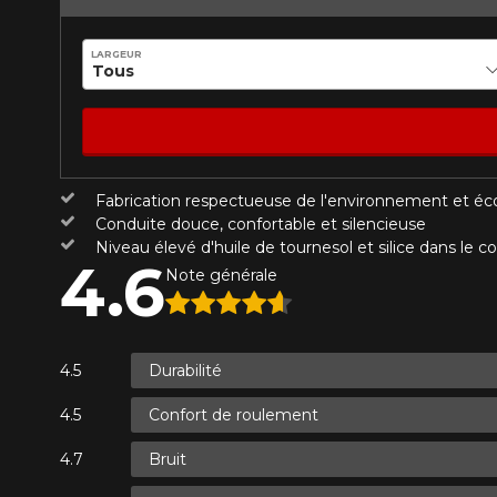
KM parcourus
VOICI LES DIMENSIONS POUR 
LARGEUR
Votre avis
Que magasinez-vous?
Note
1
2
3
4
5
Fabrication respectueuse de l'environnement et é
Malheureusement, 
Conduite douce, confortable et silencieuse
présentement. Nous
Niveau élevé d'huile de tournesol et silice dans l
Commentaire
service à la client
4.6
Note générale
1-866-220-802
*Attention cette dimension représent
Durabilité
Envoyer
Annuler
véhicule directement avant de co
Confort de roulement
Bruit