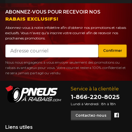
ABONNEZ-VOUS POUR RECEVOIR NOS
RABAIS EXCLUSIFS!
Abonnez-vous à notre infolettre afin d'obtenir nos promotions et rabais
exclusifs. Vous n'avez qu'à inscrire votre courriel afin de recevoir nos
prochaines promotions.
Courriel
Confirmer
Nous nous engageons à vous envoyer seulement des promotions ou
rabais avantageux pour vous. Votre courriel restera 100% confidentiel et
ne sera jamais partagé ou vendu.
Service à la clientèle
1-866-220-8025
Lundi à Vendredi : 8h à 18h
Face
Contactez-nous
Liens utiles