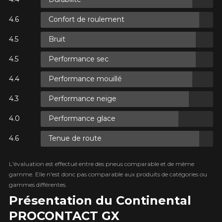
Votre véhicule
Confort de roulement
R
AXES.
Année
Bruit
R
AXES.
Performance sec
Performance mouillé
Marque
Performance neige
R
Performance glace
AXES.
Modèle
Tenue de route
L'évaluation est effectué entre des pneus comparable et de même
gamme. Elle n'est donc pas comparable aux produits de catégories ou
Option
gammes différentes.
Présentation du Continental
PROCONTACT GX