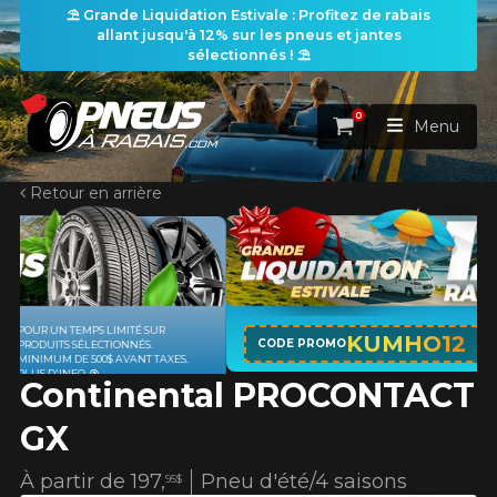
⛱️ Grande Liquidation Estivale : Profitez de rabais
allant jusqu'à 12% sur les pneus et jantes
sélectionnés ! ⛱️
0
Panier
Menu
Retour en arrière
ACCUEIL
PNEUS
ROUES
APPLICABLE SUR TOUT ACHAT DE 4
RECHERCHE DE PNEUS
KUMHO12
VOIR TOUT
CODE PROMO
PNEUS DE MARQUE KUMHO*
PLUS
.
D'INFO
Continental PROCONTACT
ENSEMBLES
Rechercher par
RECHERCHE DE ROUES
VOIR TOUT
Par dimensions
Par véhicule
GX
PROMOTIONS
RECHERCHE D'ENSEMBLES
Recherche par dimensions
LARGEUR
RAPPORT
DIAMÈTRE
Par véhicule
Par dimensions
À partir de
197,
Pneu d'été/4 saisons
95$
PNEUS & JANTES