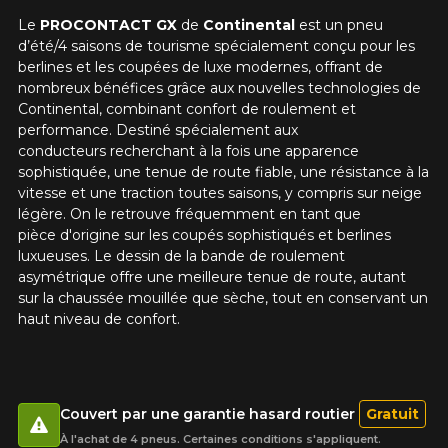
KM parcourus
Le
PROCONTACT GX
de
Continental
est un pneu
d’été/4 saisons de tourisme spécialement conçu pour les
berlines et les coupées de luxe modernes, offrant de
nombreux bénéfices grâce aux nouvelles technologies de
VOICI LES DIMENSIONS POUR VOTRE VÉHICULE
Continental, combinant confort de roulement et
Fe
Style de conduite
performance. Destiné spécialement aux
conducteurs recherchant à la fois une apparence
Que magasinez-vous?
sophistiquée, une tenue de route fiable, une résistance à la
vitesse et une traction toutes saisons, y compris sur neige
légère. On le retrouve fréquemment en tant que
Condition de route
pièce d'origine sur les coupés sophistiqués et berlines
luxueuses. Le dessin de la bande de roulement
Malheureusement, aucun résultat ne
asymétrique offre une meilleure tenue de route, autant
convenant parfaitement à votre
sur la chaussée mouillée que sèche, tout en conservant un
Votre avis
recherche n'est disponible en ligne
haut niveau de confort.
présentement. Nous aimerions vous
Note
aider à trouver le produit qu'il vous faut.
1
2
3
4
5
N'hésitez pas à contacter notre service
à la clientèle, qui se fera un plaisir de
Commentaire
rechercher des options pour votre
Couvert par une garantie hasard routier
Gratuit
configuration.
À l'achat de 4 pneus. Certaines conditions s'appliquent.