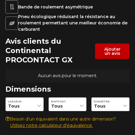
1-866-220-8025
Bande de roulement asymétrique
Pneu écologique réduisant la résistance au
*Attention cette dimension représente une possibilité
roulement permettant une meilleur économie de
Envoyer
d'équipement pour votre véhicule, vous devez vérifier
carburant
l'exactitude de l'information sur votre véhicule directement
Annuler
avant de commander.
Avis clients du
Continental
Ajouter
un avis
PROCONTACT GX
Aucun avis pour le moment.
Dimensions
Entrez les dimensions souhaitées pour vérifier la disponibilité 
LARGEUR
RAPPORT
DIAMÈTRE
Besoin d'un équivalent dans une autre dimension?
Utilisez notre calculateur d'équivalence.