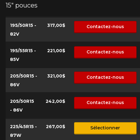
15" pouces
*Attention cette dimension représente une possibilité
Envoyer
d'équipement pour votre véhicule, vous devez vérifier
l'exactitude de l'information sur votre véhicule directement
195/50R15 -
317,00$
Annuler
Contactez-nous
avant de commander.
82V
195/55R15 -
221,00$
Contactez-nous
85V
205/50R15 -
321,00$
Contactez-nous
86V
205/50R15
242,00$
Contactez-nous
- 86V
225/45R15 -
267,00$
Sélectionner
87W