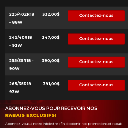
225/40ZR18
332,00$
Contactez-nous
- 88W
245/40R18
347,00$
Contactez-nous
- 93W
255/35R18 -
390,00$
Contactez-nous
90W
265/35R18 -
391,00$
Contactez-nous
93W
ABONNEZ-VOUS POUR RECEVOIR NOS
RABAIS EXCLUSIFS!
Abonnez-vous à notre infolettre afin d'obtenir nos promotions et rabais