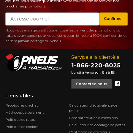
exclusifs. Vous n'avez qu'à inscrire votre courriel afin de recevoir nos
prochaines promotions.
Courriel
Confirmer
Nous nous engageons à vous envoyer seulement des promotions ou
rabais avantageux pour vous. Votre courriel restera 100% confidentiel et
ne sera jamais partagé ou vendu.
Service à la clientèle
1-866-220-8025
Lundi à Vendredi : 8h à 18h
Face
Contactez-nous
Liens utiles
Procédures d'achat
Calculateur d'équivalence de
pneus
Méthodes de paiement
Comparateur de dimensions
Politique de retour
Calculateur de décalage de jantes
Politique de cookies
L'entretien de vos pneus