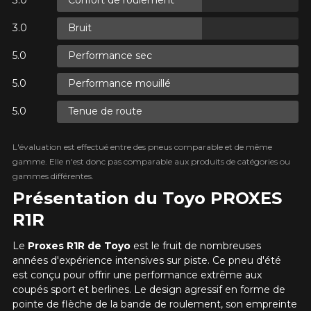
Confort de roulement
UR
Bruit
TAXES.
Performance sec
UR
TAXES.
Performance mouillé
AJOUTER UN AVIS
Tenue de route
Clo
Votre avis concernant le
L'évaluation est effectué entre des pneus comparable et de même
 SUR
PROXES R1R
S.
gamme. Elle n'est donc pas comparable aux produits de catégories ou
T TAXES.
gammes différentes.
Nom
Présentation du Toyo PROXES
R1R
Le
Proxes R1R de Toyo
est le fruit de nombreuses
Courriel
années d'expérience intensives sur piste. Ce pneu d'été
est conçu pour offrir une performance extrême aux
coupés sport et berlines. Le design agressif en forme de
pointe de flèche de la bande de roulement, son empreinte