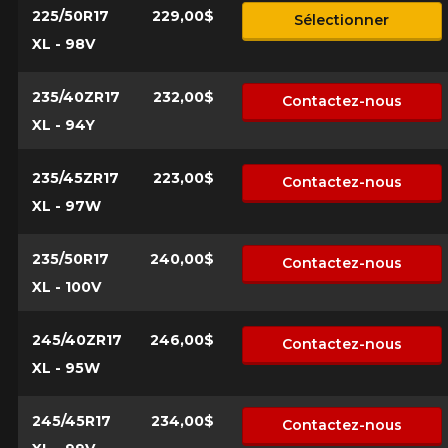
225/50R17
229,00$
Sélectionner
XL - 98V
KM parcourus
235/40ZR17
232,00$
Contactez-nous
XL - 94Y
VOICI LES DIMENSIONS POUR VOTRE VÉHICULE
Fe
235/45ZR17
223,00$
Style de conduite
Contactez-nous
XL - 97W
Que magasinez-vous?
235/50R17
240,00$
Contactez-nous
Condition de route
XL - 100V
Malheureusement, aucun résultat ne
245/40ZR17
246,00$
Contactez-nous
convenant parfaitement à votre
Votre avis
recherche n'est disponible en ligne
XL - 95W
présentement. Nous aimerions vous
Note
aider à trouver le produit qu'il vous faut.
1
2
3
4
5
245/45R17
234,00$
Contactez-nous
N'hésitez pas à contacter notre service