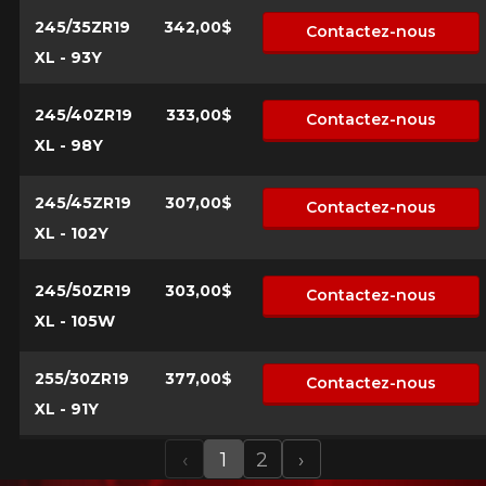
245/35ZR19
342,00$
Contactez-nous
XL - 93Y
245/40ZR19
333,00$
Contactez-nous
XL - 98Y
245/45ZR19
307,00$
Contactez-nous
XL - 102Y
245/50ZR19
303,00$
Contactez-nous
XL - 105W
255/30ZR19
377,00$
Contactez-nous
XL - 91Y
‹
1
2
›
Previous
Next