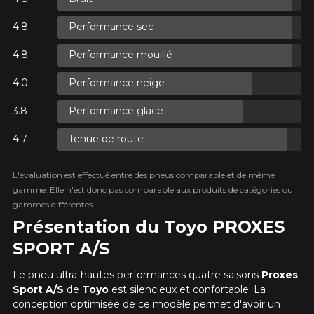
Performance sec
R
XES.
Performance mouillé
R
XES.
Performance neige
Performance glace
Tenue de route
R
XES.
L'évaluation est effectué entre des pneus comparable et de même
gamme. Elle n'est donc pas comparable aux produits de catégories ou
gammes différentes.
Présentation du Toyo PROXES
SPORT A/S
Le pneu ultra-hautes performances quatre saisons
Proxes
Sport A/S
de
Toyo
est silencieux et confortable. La
conception optimisée de ce modèle permet d'avoir un