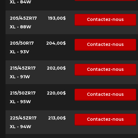
XL - 84W
Courriel
205/45ZR17
193,00$
Contactez-nous
XL - 88W
Votre véhicule
Année
205/50R17
204,00$
Contactez-nous
XL - 93V
215/45ZR17
202,00$
Contactez-nous
Marque
XL - 91W
215/50ZR17
220,00$
Contactez-nous
Modèle
XL - 95W
225/45ZR17
213,00$
Contactez-nous
XL - 94W
Option