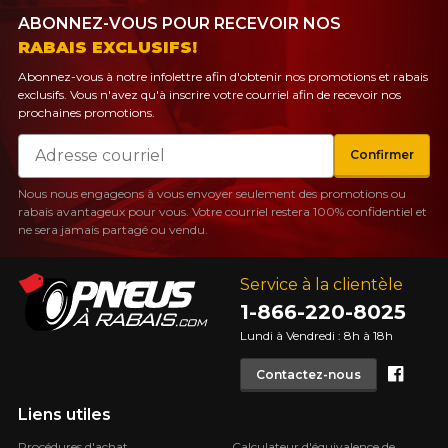
ABONNEZ-VOUS POUR RECEVOIR NOS
RABAIS EXCLUSIFS!
Abonnez-vous à notre infolettre afin d'obtenir nos promotions et rabais
exclusifs. Vous n'avez qu'à inscrire votre courriel afin de recevoir nos
prochaines promotions.
Courriel
Confirmer
Nous nous engageons à vous envoyer seulement des promotions ou
rabais avantageux pour vous. Votre courriel restera 100% confidentiel et
ne sera jamais partagé ou vendu.
Service à la clientèle
1-866-220-8025
Lundi à Vendredi : 8h à 18h
Face
Contactez-nous
Liens utiles
Procédures d'achat
Calculateur d'équivalence de