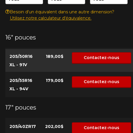
Besoin d'un équivalent dans une autre dimension?
Utilisez notre calculateur d'équivalence.
16" pouces
205/50R16
189,00$
Contactez-nous
XL - 91V
AJOUTER UN AVIS
Cl
205/55R16
179,00$
Contactez-nous
Votre avis concernant le
XL - 94V
PROXES SPORT A/S
17" pouces
Nom
205/40ZR17
202,00$
Contactez-nous