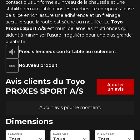
contact plus uniforme au niveau de la chaussée et une
stabilité remarquable dans les courbes. Le composé à base
de silice enrichi assure une adhérence et un freinage
accru lorsque la route est sèche ou mouillée. Le
Toyo
Proxes Sport A/S
est muni de lamelles multi ondes qui
aident à minimiser l'usure irrégulière pour une plus grande
durabilité.
Pneu silencieux confortable au roulement
Nouveau produit
Avis clients du Toyo
Ajouter
un avis
PROXES SPORT A/S
Aucun avis pour le moment.
Dimensions
Entrez les dimensions souhaitées pour vérifier la disponibilité 
LARGEUR
RAPPORT
DIAMÈTRE