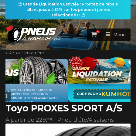
⛱️ Grande Liquidation Estivale : Profitez de rabais
allant jusqu'à 12% sur les pneus et jantes
sélectionnés ! ⛱️
0
Panier
Menu
Retour en arrière
ACCUEIL
PNEUS
ROUES
APPLICABLE SUR TOUT ACHAT DE 4
RECHERCHE DE PNEUS
KUMHO12
VOIR TOUT
CODE PROMO
PNEUS DE MARQUE KUMHO*
PLUS
D'INFO
Toyo PROXES SPORT A/S
ENSEMBLES
Rechercher par
RECHERCHE DE ROUES
VOIR TOUT
Par dimensions
Par véhicule
À partir de
229,
Pneu d'été/4 saisons
00$
PROMOTIONS
RECHERCHE D'ENSEMBLES
Recherche par dimensions
LARGEUR
RAPPORT
DIAMÈTRE
Par véhicule
Par dimensions
PNEUS & JANTES