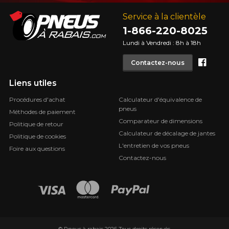
Service à la clientèle
1-866-220-8025
Lundi à Vendredi : 8h à 18h
Face
Contactez-nous
Liens utiles
Procédures d'achat
Calculateur d'équivalence de
pneus
Méthodes de paiement
Comparateur de dimensions
Politique de retour
Calculateur de décalage de jantes
Politique de cookies
L'entretien de vos pneus
Foire aux questions
Contactez-nous