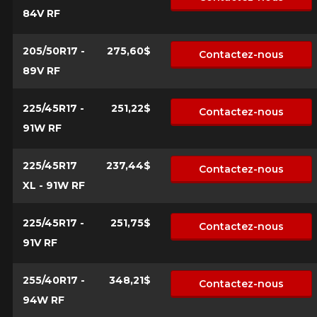
84V RF
205/50R17 -
275,60$
Contactez-nous
Marque
89V RF
225/45R17 -
251,22$
Contactez-nous
91W RF
Modèle
225/45R17
237,44$
Contactez-nous
XL - 91W RF
Option
225/45R17 -
251,75$
Contactez-nous
91V RF
255/40R17 -
348,21$
KM parcourus
Contactez-nous
94W RF