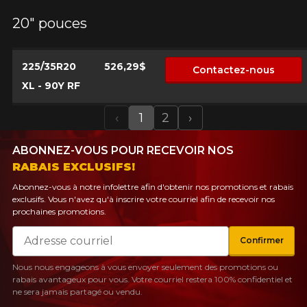
20" pouces
225/35R20
526,29$
Contactez-nous
XL - 90Y RF
‹
1
2
›
Previous
Next
ABONNEZ-VOUS POUR RECEVOIR NOS
RABAIS EXCLUSIFS!
Abonnez-vous à notre infolettre afin d'obtenir nos promotions et rabais
exclusifs. Vous n'avez qu'à inscrire votre courriel afin de recevoir nos
prochaines promotions.
Courriel
Confirmer
Nous nous engageons à vous envoyer seulement des promotions ou
rabais avantageux pour vous. Votre courriel restera 100% confidentiel et
ne sera jamais partagé ou vendu.