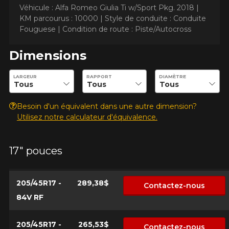
Véhicule : Alfa Romeo Giulia Ti w/Sport Pkg. 2018 |
KM parcourus : 10000 |
Style de conduite : Conduite
Fouguese |
Condition de route : Piste/Autocross
Dimensions
AJOUTER UN AVIS
Clo
Entrez les dimensions souhaitées pour vérifier la disponibilité 
LARGEUR
RAPPORT
DIAMÈTRE
Votre avis concernant le
PZERO RUN FLAT
Besoin d'un équivalent dans une autre dimension?
Utilisez notre calculateur d'équivalence.
Nom
17" pouces
Courriel
205/45R17 -
289,38$
Contactez-nous
84V RF
Votre véhicule
205/45R17 -
265,53$
Contactez-nous
Année