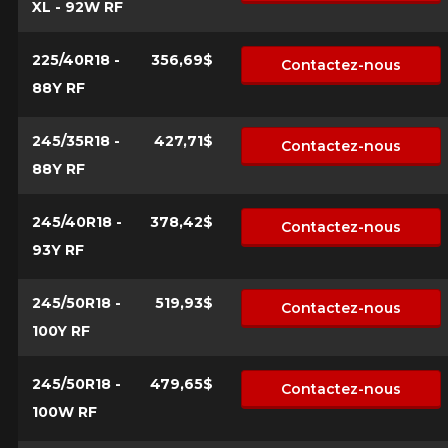
*Attention cette dimension représente une possibilité
XL - 92W RF
Envoyer
d'équipement pour votre véhicule, vous devez vérifier
l'exactitude de l'information sur votre véhicule directement
Annuler
avant de commander.
225/40R18 -
356,69$
Contactez-nous
88Y RF
245/35R18 -
427,71$
Contactez-nous
88Y RF
245/40R18 -
378,42$
Contactez-nous
93Y RF
245/50R18 -
519,93$
Contactez-nous
100Y RF
245/50R18 -
479,65$
Contactez-nous
100W RF