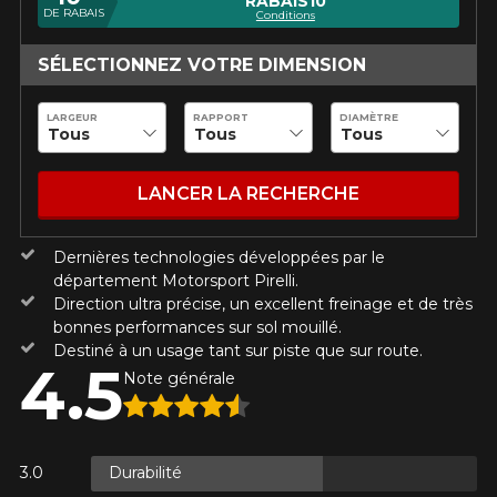
RABAIS10
Utilisez notre outil de recherche pas
DE RABAIS
Conditions
véhicule pour une compatibilité
Calculateur de décalage de jantes
PROMOTIONS EN COURS
garantie*.
L'entretien de vos pneus
SÉLECTIONNEZ VOTRE DIMENSION
LIVRAISON RAPIDE
Votre ensemble de pneus et jantes vous
Courriel
INFORMATIONS
LARGEUR
RAPPORT
DIAMÈTRE
sera livré rapidement.
Qui sommes-nous ?
PROMOTIONS EN COURS
LANCER LA RECHERCHE
Procédures d'achat
Votre véhicule
Méthodes de paiement
Année
Protection contre les hasards routiers
Dernières technologies développées par le
département Motorsport Pirelli.
Politique de retour
Direction ultra précise, un excellent freinage et de très
Foire aux questions
bonnes performances sur sol mouillé.
Marque
Destiné à un usage tant sur piste que sur route.
4.5
Note générale
Modèle
POUR UN TEMPS LIMITÉ SUR
Durabilité
RABAIS10
PRODUITS SÉLECTIONNÉS.
CODE PROMO
MINIMUM DE 500$ AVANT TAXES.