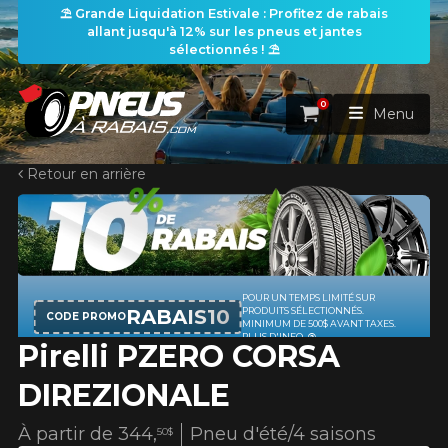
⛱️ Grande Liquidation Estivale : Profitez de rabais
allant jusqu'à 12% sur les pneus et jantes
sélectionnés ! ⛱️
0
Panier
Menu
Retour en arrière
ACCUEIL
PNEUS
ROUES
POUR UN TEMPS LIMITÉ SUR
RECHERCHE DE PNEUS
VOIR TOUT
RABAIS10
PRODUITS SÉLECTIONNÉS.
CODE PROMO
MINIMUM DE 500$ AVANT TAXES.
PLUS D'INFO
Pirelli PZERO CORSA
ENSEMBLES
Rechercher par
RECHERCHE DE ROUES
VOIR TOUT
Par dimensions
Par véhicule
DIREZIONALE
PROMOTIONS
RECHERCHE D'ENSEMBLES
Recherche par dimensions
LARGEUR
RAPPORT
DIAMÈTRE
Par véhicule
Par dimensions
À partir de
344,
Pneu d'été/4 saisons
50$
PNEUS & JANTES