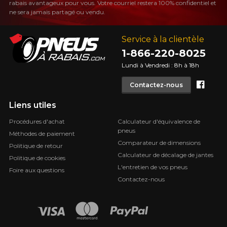
rabais avantageux pour vous. Votre courriel restera 100% confidentiel et
ne sera jamais partagé ou vendu.
Service à la clientèle
1-866-220-8025
Lundi à Vendredi : 8h à 18h
Face
Contactez-nous
Liens utiles
Procédures d'achat
Calculateur d'équivalence de
pneus
Méthodes de paiement
Comparateur de dimensions
Politique de retour
Calculateur de décalage de jantes
Politique de cookies
L'entretien de vos pneus
Foire aux questions
Contactez-nous