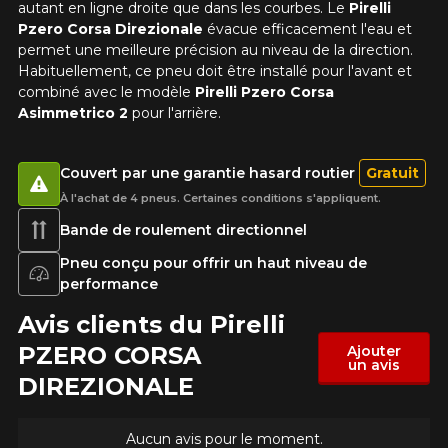
autant en ligne droite que dans les courbes. Le
Pirelli
présentement. Nous aimerions vous
Note
Pzero Corsa Direzionale
évacue efficacement l'eau et
aider à trouver le produit qu'il vous faut.
1
2
3
4
5
permet une meilleure précision au niveau de la direction.
N'hésitez pas à contacter notre service
Habituellement, ce pneu doit être installé pour l'avant et
à la clientèle, qui se fera un plaisir de
combiné avec le modèle
Pirelli Pzero Corsa
Commentaire
rechercher des options pour votre
Asimmetrico 2
pour l'arrière.
configuration.
1-866-220-8025
Couvert par une garantie hasard routier
Gratuit
À l'achat de 4 pneus. Certaines conditions s'appliquent.
*Attention cette dimension représente une possibilité
Envoyer
Bande de roulement directionnel
d'équipement pour votre véhicule, vous devez vérifier
l'exactitude de l'information sur votre véhicule directement
Annuler
Pneu conçu pour offrir un haut niveau de
avant de commander.
performance
Avis clients du Pirelli
PZERO CORSA
Ajouter
un avis
DIREZIONALE
Aucun avis pour le moment.