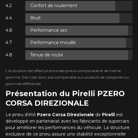
PLUS D'INFO
Confort de roulement
POUR UN TEMPS LIMITÉ SUR
RABAIS10
PRODUITS SÉLECTIONNÉS.
CODE PROMO
Bruit
Option
MINIMUM DE 500$ AVANT TAXES.
PLUS D'INFO
POUR UN TEMPS LIMITÉ SUR
Performance sec
RABAIS10
PRODUITS SÉLECTIONNÉS.
CODE PROMO
MINIMUM DE 500$ AVANT TAXES.
PLUS D'INFO
Performance mouillé
KM parcourus
Tenue de route
POUR UN TEMPS LIMITÉ SUR
L'évaluation est effectué entre des pneus comparable et de même
RABAIS10
PRODUITS SÉLECTIONNÉS.
VOICI LES DIMENSIONS POUR VOTRE VÉHICULE
CODE PROMO
MINIMUM DE 500$ AVANT TAXES.
gamme. Elle n'est donc pas comparable aux produits de catégories ou
Fe
PLUS D'INFO
Style de conduite
gammes différentes.
Présentation du Pirelli PZERO
Que magasinez-vous?
CORSA DIREZIONALE
Condition de route
Le pneu d'été
Pzero Corsa Direzionale
de
Pirelli
est
développé en partenariat avec les fabricants de supercars
Malheureusement, aucun résultat ne
pour améliorer les performances du véhicule. La structure
convenant parfaitement à votre
exclusive de ce pneu assure une stabilité exceptionnelle
Votre avis
recherche n'est disponible en ligne