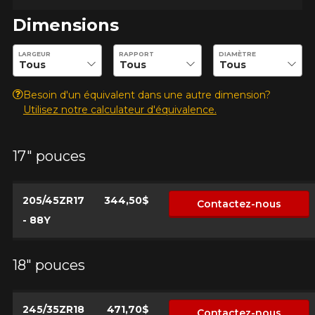
Dimensions
Entrez les dimensions souhaitées pour vérifier la disponibilité 
LARGEUR
RAPPORT
DIAMÈTRE
Besoin d'un équivalent dans une autre dimension?
Utilisez notre calculateur d'équivalence.
17" pouces
205/45ZR17
344,50$
Contactez-nous
- 88Y
18" pouces
245/35ZR18
471,70$
Contactez-nous