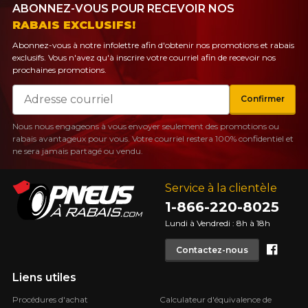
ABONNEZ-VOUS POUR RECEVOIR NOS
RABAIS EXCLUSIFS!
Abonnez-vous à notre infolettre afin d'obtenir nos promotions et rabais
exclusifs. Vous n'avez qu'à inscrire votre courriel afin de recevoir nos
prochaines promotions.
Courriel
Confirmer
Nous nous engageons à vous envoyer seulement des promotions ou
rabais avantageux pour vous. Votre courriel restera 100% confidentiel et
ne sera jamais partagé ou vendu.
Service à la clientèle
1-866-220-8025
Lundi à Vendredi : 8h à 18h
Face
Contactez-nous
Liens utiles
Procédures d'achat
Calculateur d'équivalence de