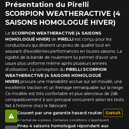
Présentation du Pirelli
SCORPION WEATHERACTIVE (4
SAISONS HOMOLOGUÉ HIVER)
AJOUTER UN AVIS
Le
SCORPION WEATHERACTIVE (4 SAISONS
Clo
HOMOLOGUÉ HIVER)
de
PIRELLI
est conçu pour les
Votre avis concernant le
conducteurs qui désirent un pneu de qualité tout en
assurant d'excellentes performances en toutes saisons. La
SCORPION WEATHERACTIVE
rigidité de la bande de roulement lui permet d'avoir une
(4 SAISONS HOMOLOGUÉ
usure plus uniforme même après plusieurs années
d'utilisation. La conception du
PIRELLI SCORPION
HIVER)
WEATHERACTIVE (4 SAISONS HOMOLOGUÉ
HIVER)
procure une maniabilité accrue sur sol mouillé, une
Nom
excellente traction et un freinage remarquable sur la neige.
Ce modèle est très confortable et plus silencieux de 2db
comparativement à son principal concurrent selon les tests
fait à l'interne chez le fabricant.
Courriel
Couvert par une garantie hasard routier
Gratuit
À l'achat de 4 pneus. Certaines conditions s'appliquent.
Pneu 4 saisons homologué répondant aux