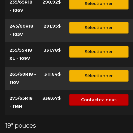
235/65R18
298,92$
Sélectionner
- 106V
245/60R18
291,95$
Sélectionner
- 105V
255/55R18
331,78$
Sélectionner
XL - 109V
265/60R18 -
311,64$
Sélectionner
110V
275/65R18
338,67$
Contactez-nous
- 116H
19" pouces