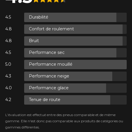
R
Durabilité
AXES.
R
Confort de roulement
AXES.
Bruit
Performance sec
Performance mouillé
R
AXES.
Performance neige
Performance glace
Tenue de route
L'évaluation est effectué entre des pneus comparable et de même
gamme. Elle n'est donc pas comparable aux produits de catégories ou
gammes différentes.