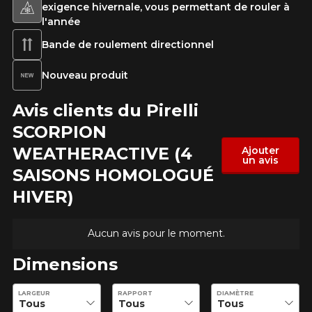
exigence hivernale, vous permettant de rouler à
Votre véhicule
l'année
Année
Bande de roulement directionnel
Nouveau produit
Avis clients du Pirelli
Marque
SCORPION
WEATHERACTIVE (4
Ajouter
un avis
SAISONS HOMOLOGUÉ
Modèle
HIVER)
Aucun avis pour le moment.
Option
Dimensions
Entrez les dimensions souhaitées pour vérifier la disponibilité 
LARGEUR
RAPPORT
DIAMÈTRE