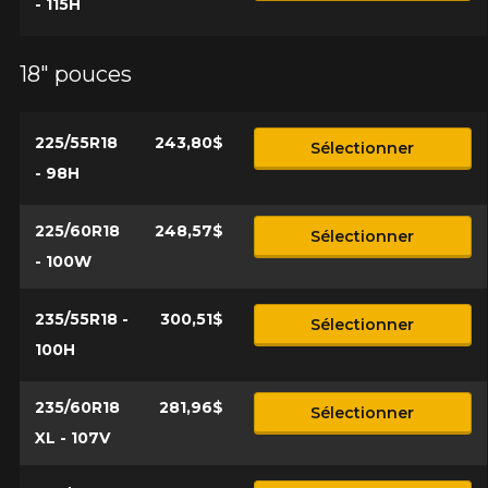
- 115H
1-866-220-8025
*Attention cette dimension représente une possibilité
18" pouces
Envoyer
d'équipement pour votre véhicule, vous devez vérifier
l'exactitude de l'information sur votre véhicule directement
Annuler
avant de commander.
225/55R18
243,80$
Sélectionner
- 98H
225/60R18
248,57$
Sélectionner
- 100W
235/55R18 -
300,51$
Sélectionner
100H
235/60R18
281,96$
Sélectionner
XL - 107V