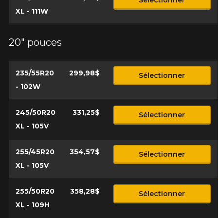
XL - 111W
20" pouces
235/55R20
299,98$
Sélectionner
- 102W
245/50R20
331,25$
Sélectionner
XL - 105V
255/45R20
354,57$
Sélectionner
XL - 105V
255/50R20
358,28$
Sélectionner
XL - 109H