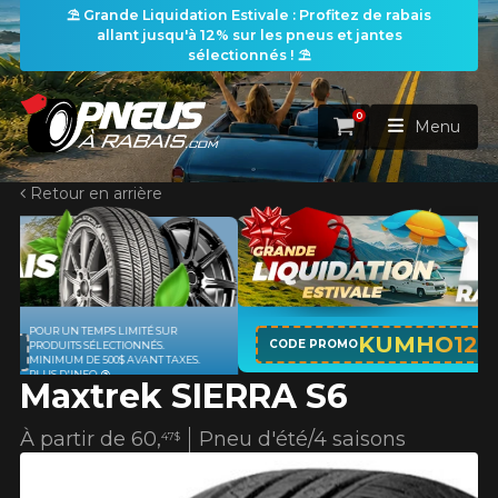
⛱️ Grande Liquidation Estivale : Profitez de rabais
allant jusqu'à 12% sur les pneus et jantes
sélectionnés ! ⛱️
0
Panier
Menu
Retour en arrière
ACCUEIL
PNEUS
ROUES
APPLICABLE SUR TOUT ACHAT DE 4
RECHERCHE DE PNEUS
KUMHO12
VOIR TOUT
CODE PROMO
PNEUS DE MARQUE KUMHO*
PLUS
D'INFO
Maxtrek SIERRA S6
ENSEMBLES
Rechercher par
RECHERCHE DE ROUES
VOIR TOUT
Par dimensions
Par véhicule
À partir de
60,
Pneu d'été/4 saisons
47$
PROMOTIONS
RECHERCHE D'ENSEMBLES
Recherche par dimensions
LARGEUR
RAPPORT
DIAMÈTRE
Par véhicule
Par dimensions
PNEUS & JANTES