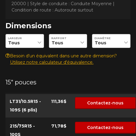
20000 |
Style de conduite : Conduite Moyenne |
Condition de route : Autoroute surtout
Dimensions
Entrez les dimensions souhaitées pour vérifier la disponibilité 
LARGEUR
RAPPORT
DIAMÈTRE
Besoin d'un équivalent dans une autre dimension?
Utilisez notre calculateur d'équivalence.
AJOUTER UN AVIS
Cl
15" pouces
Votre avis concernant le
SIERRA S6
LT31/10.5R15 -
111,36$
Contactez-nous
Nom
109S (6 plis)
215/75R15 -
71,78$
Contactez-nous
100S