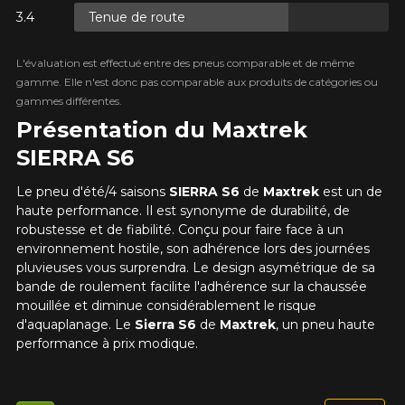
Tenue de route
ES.
L'évaluation est effectué entre des pneus comparable et de même
gamme. Elle n'est donc pas comparable aux produits de catégories ou
ES.
gammes différentes.
Présentation du Maxtrek
SIERRA S6
Le pneu d'été/4 saisons
SIERRA S6
de
Maxtrek
est un de
haute performance. Il est synonyme de durabilité, de
ES.
robustesse et de fiabilité. Conçu pour faire face à un
environnement hostile, son adhérence lors des journées
pluvieuses vous surprendra. Le design asymétrique de sa
bande de roulement facilite l'adhérence sur la chaussée
mouillée et diminue considérablement le risque
d'aquaplanage. Le
Sierra S6
de
Maxtrek
, un pneu haute
performance à prix modique.