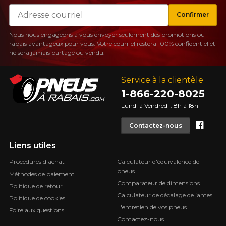
Courriel
Confirmer
Nous nous engageons à vous envoyer seulement des promotions ou
rabais avantageux pour vous. Votre courriel restera 100% confidentiel et
ne sera jamais partagé ou vendu.
Service à la clientèle
1-866-220-8025
Lundi à Vendredi : 8h à 18h
Face
Contactez-nous
Liens utiles
Procédures d'achat
Calculateur d'équivalence de
pneus
Méthodes de paiement
Comparateur de dimensions
Politique de retour
Calculateur de décalage de jantes
Politique de cookies
L'entretien de vos pneus
Foire aux questions
Contactez-nous