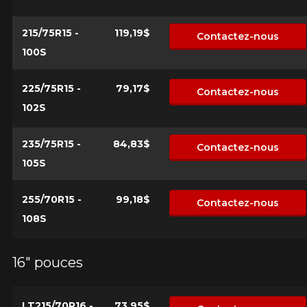
Courriel
215/75R15 -
119,19$
Contactez-nous
100S
Votre véhicule
Année
225/75R15 -
79,17$
Contactez-nous
102S
235/75R15 -
84,83$
Contactez-nous
Marque
105S
255/70R15 -
99,18$
Contactez-nous
Modèle
108S
16" pouces
Option
LT215/70R16 -
73,95$