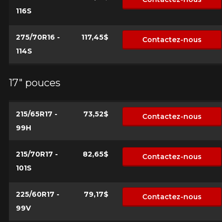
116S
275/70R16 -
117,45$
Contactez-nous
114S
17" pouces
215/65R17 -
73,52$
Contactez-nous
99H
215/70R17 -
82,65$
Contactez-nous
101S
225/60R17 -
79,17$
Contactez-nous
99V