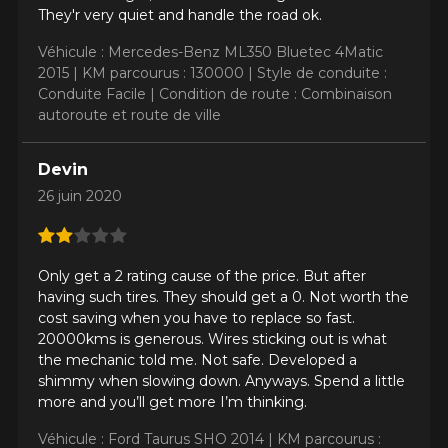
They'r very quiet and handle the road ok.
Véhicule : Mercedes-Benz ML350 Bluetec 4Matic
2015 |
KM parcourus : 130000 |
Style de conduite :
Conduite Facile |
Condition de route : Combinaison
autoroute et route de ville
Devin
26 juin 2020
Only get a 2 rating cause of the price. But after
having such tires. They should get a 0. Not worth the
cost saving when you have to replace so fast.
20000kms is generous. Wires sticking out is what
the mechanic told me. Not safe. Developed a
shimmy when slowing down. Anyways. Spend a little
more and you’ll get more I’m thinking.
Véhicule : Ford Taurus SHO 2014 |
KM parcourus :