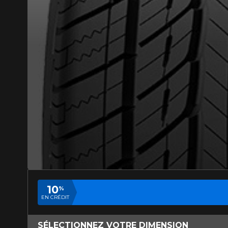
AJOUTER UN AVIS
Votre avis con
Nom
10
%
EN CRÉDIT
Votre véhicule
SÉLECTIONNEZ VOTRE DIMENSION