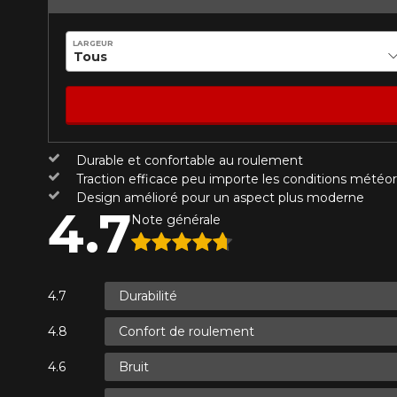
Année
LARGEUR
KM parcourus
VOICI LES DIMENSIONS POUR 
Durable et confortable au roulement
Votre avis
Que magasinez-vous?
Traction efficace peu importe les conditions météo
Note
Design amélioré pour un aspect plus moderne
4.7
1
2
3
4
5
Note générale
Malheureusement, 
présentement. Nous
Commentaire
service à la client
Durabilité
1-866-220-802
Confort de roulement
*Attention cette dimension représent
Envoyer
Annuler
Bruit
véhicule directement avant de co