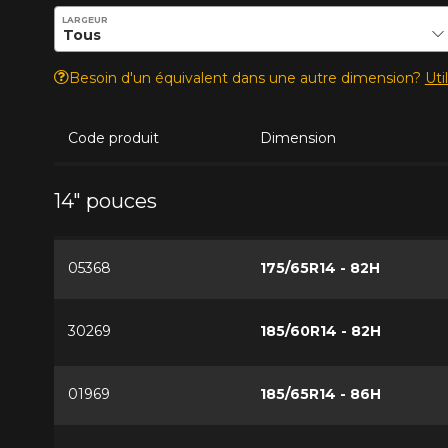
Entrez les dimensions souhaitées pour vérifier la disponib
LARGEUR
Besoin d'un équivalent dans une autre dimension?
Uti
Code produit
Dimension
14" pouces
05368
175/65R14 - 82H
30269
185/60R14 - 82H
01969
185/65R14 - 86H