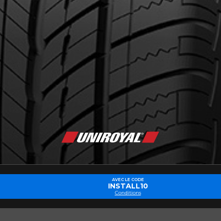
cernant le TIGER PAW TOURING A/S
Courriel
AVEC LE CODE
INSTALL10
Conditions