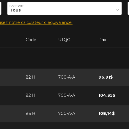
ilité de ce produit.
RAPPORT
lisez notre calculateur d'équivalence.
Code
UTQG
Prix
82 H
700-A-A
96,91$
82 H
700-A-A
104,35$
86 H
700-A-A
108,14$