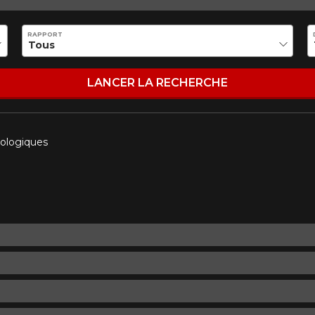
Marque
Modèle
RAPPORT
Style de conduite
Condition de route
VOTRE VÉHICULE
LANCER LA RECHERCHE
rologiques
aucun résultat ne convenant parfaitement à votre recherche n'e
 aimerions vous aider à trouver le produit qu'il vous faut. N'hés
èle, qui se fera un plaisir de rechercher des options pour votre con
5
e une possibilité d'équipement pour votre véhicule, vous devez vérifier l'exacti
mmander.