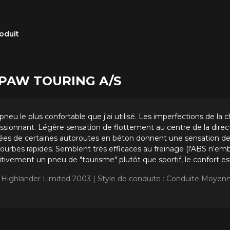
oduit
ER PAW TOURING A/S
neu le plus confortable que j'ai utilisé. Les imperfections de la 
sionnant. Légère sensation de flottement au centre de la direct
ées de certaines autoroutes en béton donnent une sensation de
ourbes rapides. Semblent très efficaces au freinage (l'ABS n'emb
nitivement un pneu de "tourisme" plutôt que sportif, le confort est
a Highlander Limited 2003 |
Style de conduite : Conduite Moyen