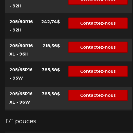
- 92H
205/60R16
242,74$
Contactez-nous
Modèle
- 92H
205/60R16
218,36$
Contactez-nous
Option
XL - 96H
205/65R16
385,58$
Contactez-nous
- 95W
KM parcourus
205/65R16
385,58$
Contactez-nous
XL - 96W
VOICI LES DIMENSIONS POUR VOTRE VÉHICULE
Fe
Style de conduite
17" pouces
Que magasinez-vous?