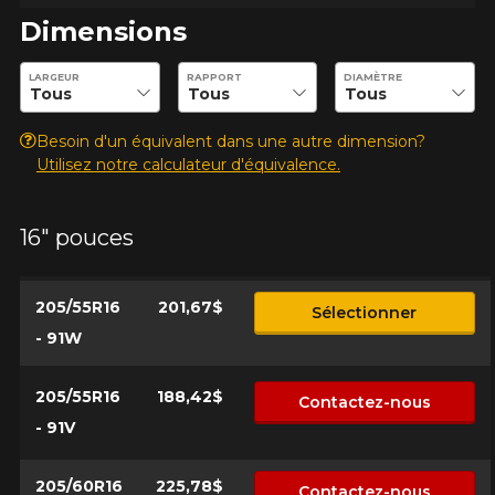
Clo
Dimensions
Votre avis concernant le
Entrez les dimensions souhaitées pour vérifier la disponibilité 
TURANZA T005
LARGEUR
RAPPORT
DIAMÈTRE
Nom
Besoin d'un équivalent dans une autre dimension?
Utilisez notre calculateur d'équivalence.
16" pouces
Courriel
205/55R16
201,67$
Sélectionner
Votre véhicule
- 91W
Année
205/55R16
188,42$
Contactez-nous
- 91V
Marque
205/60R16
225,78$
Contactez-nous