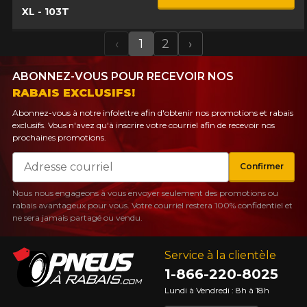
XL - 103T
‹
1
2
›
Previous
Next
ABONNEZ-VOUS POUR RECEVOIR NOS
RABAIS EXCLUSIFS!
Abonnez-vous à notre infolettre afin d'obtenir nos promotions et rabais
exclusifs. Vous n'avez qu'à inscrire votre courriel afin de recevoir nos
prochaines promotions.
Courriel
Confirmer
Nous nous engageons à vous envoyer seulement des promotions ou
rabais avantageux pour vous. Votre courriel restera 100% confidentiel et
ne sera jamais partagé ou vendu.
Service à la clientèle
1-866-220-8025
Lundi à Vendredi : 8h à 18h