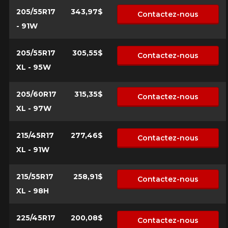
205/55R17
343,97$
Contactez-nous
Condition de route
- 91W
Malheureusement, aucun résultat ne
convenant parfaitement à votre
205/55R17
305,55$
Contactez-nous
Votre avis
recherche n'est disponible en ligne
XL - 95W
présentement. Nous aimerions vous
Note
aider à trouver le produit qu'il vous faut.
1
2
3
4
5
N'hésitez pas à contacter notre service
205/60R17
315,35$
Contactez-nous
à la clientèle, qui se fera un plaisir de
XL - 97W
Commentaire
rechercher des options pour votre
configuration.
215/45R17
277,46$
Contactez-nous
1-866-220-8025
XL - 91W
*Attention cette dimension représente une possibilité
Envoyer
215/55R17
258,91$
Contactez-nous
d'équipement pour votre véhicule, vous devez vérifier
l'exactitude de l'information sur votre véhicule directement
XL - 98H
Annuler
avant de commander.
225/45R17
200,08$
Contactez-nous