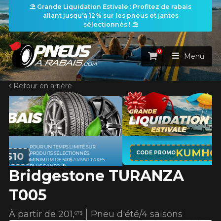
⛱️ Grande Liquidation Estivale : Profitez de rabais
allant jusqu'à 12% sur les pneus et jantes
sélectionnés ! ⛱️
0
Panier
Menu
Retour en arrière
ACCUEIL
PNEUS
ROUES
APPLICABLE SUR TOUT ACHAT DE 4
RECHERCHE DE PNEUS
KUMHO12
VOIR TOUT
CODE PROMO
PNEUS DE MARQUE KUMHO*
PLUS
D'INFO
Bridgestone TURANZA
ENSEMBLES
Rechercher par
RECHERCHE DE ROUES
VOIR TOUT
Par dimensions
Par véhicule
T005
PROMOTIONS
RECHERCHE D'ENSEMBLES
Recherche par dimensions
LARGEUR
RAPPORT
DIAMÈTRE
Par véhicule
Par dimensions
À partir de
201,
Pneu d'été/4 saisons
67$
PNEUS & JANTES