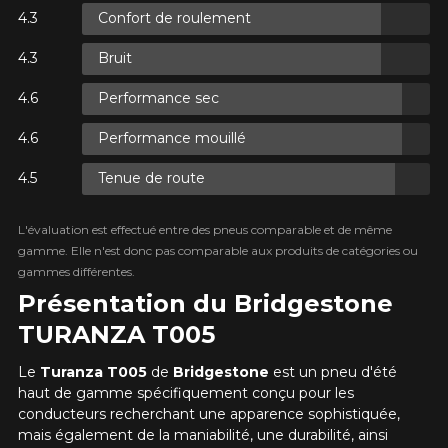
Confort de roulement
R
Bruit
XES.
R
Performance sec
XES.
Performance mouillé
Tenue de route
R
L'évaluation est effectué entre des pneus comparable et de même
XES.
gamme. Elle n'est donc pas comparable aux produits de catégories ou
gammes différentes.
Présentation du Bridgestone
TURANZA T005
Le
Turanza T005
de
Bridgestone
est un pneu d'été
haut de gamme spécifiquement conçu pour les
conducteurs recherchant une apparence sophistiquée,
mais également de la maniabilité, une durabilité, ainsi