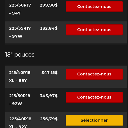
225/50R17
299,98$
Contactez-nous
- 94Y
225/55R17
332,84$
Contactez-nous
- 97W
18" pouces
215/40R18
347,15$
Contactez-nous
XL - 89Y
215/50R18
343,97$
Contactez-nous
- 92W
225/40R18
256,79$
Sélectionner
XL - 92Y