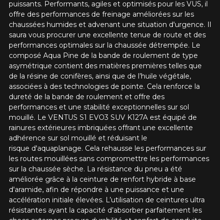
puissants. Performants, agiles et optimisés pour les VUS, il
Marque
offre des performances de freinage améliorées sur les
chaussées humides et advenant une situation d'urgence. Il
saura vous procurer une excellente tenue de route et des
performances optimales sur la chaussée détrempée. Le
Modèle
composé Aqua Pine de la bande de roulement de type
asymétrique contient des matières premières telles que
de la résine de conifères, ainsi que de l’huile végétale,
associées à des technologies de pointe. Cela renforce la
dureté de la bande de roulement et offre des
Option
performances et une stabilité exceptionnelles sur sol
mouillé. Le VENTUS S1 EVO3 SUV K127A est équipé de
rainures extérieures imbriquées offrant une excellente
adhérence sur sol mouillé et réduisant le
risque d'aquaplanage. Cela rehausse les performances sur
KM parcourus
les routes mouillées sans compromettre les performances
sur la chaussée sèche. La résistance du pneu a été
améliorée grâce à la ceinture de renfort hybride à base
d'aramide, afin de répondre à une puissance et une
VOICI LES DIMENSIONS POUR VOTRE VÉHICULE
accélération initiale élevées. L’utilisation de ceintures ultra
Fe
Style de conduite
résistantes ayant la capacité d’absorber parfaitement les