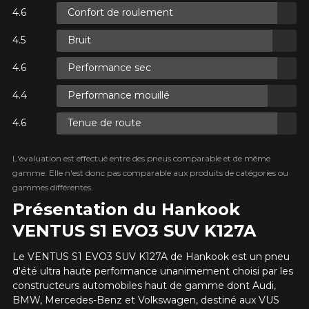
Confort de roulement
AJOUTER UN AVIS
ITÉ SUR
Clo
NNÉS.
Bruit
VANT TAXES.
Votre avis concernant le
ITÉ SUR
Performance sec
NNÉS.
VENTUS S1 EVO3 SUV K127A
VANT TAXES.
Performance mouillé
Nom
Tenue de route
ITÉ SUR
L'évaluation est effectué entre des pneus comparable et de même
NNÉS.
VANT TAXES.
Courriel
gamme. Elle n'est donc pas comparable aux produits de catégories ou
gammes différentes.
Présentation du Hankook
VENTUS S1 EVO3 SUV K127A
Votre véhicule
Année
Le VENTUS S1 EVO3 SUV K127A de Hankook est un pneu
d'été ultra haute performance unanimement choisi par les
constructeurs automobiles haut de gamme dont Audi,
BMW, Mercedes-Benz et Volkswagen, destiné aux VUS