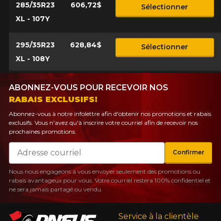
285/35R23
606,72$
Sélectionner
XL - 107Y
295/35R23
628,84$
Sélectionner
XL - 108Y
ABONNEZ-VOUS POUR RECEVOIR NOS
RABAIS EXCLUSIFS!
Abonnez-vous à notre infolettre afin d'obtenir nos promotions et rabais
exclusifs. Vous n'avez qu'à inscrire votre courriel afin de recevoir nos
prochaines promotions.
Courriel
Confirmer
Nous nous engageons à vous envoyer seulement des promotions ou
rabais avantageux pour vous. Votre courriel restera 100% confidentiel et
ne sera jamais partagé ou vendu.
Service à la clientèle