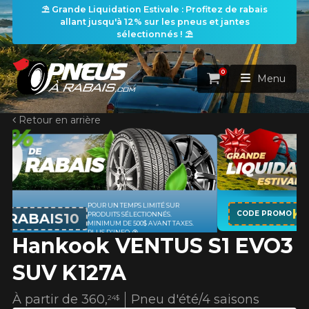
⛱️ Grande Liquidation Estivale : Profitez de rabais
allant jusqu'à 12% sur les pneus et jantes
sélectionnés ! ⛱️
0
Panier
Menu
Retour en arrière
ACCUEIL
PNEUS
ROUES
SUR
APPLICABLE SUR TOUT ACHAT D
RECHERCHE DE PNEUS
KUMHO12
VOIR TOUT
CODE PROMO
.
PNEUS DE MARQUE KUMHO*
PL
 TAXES.
D'INFO
Hankook VENTUS S1 EVO3
ENSEMBLES
Rechercher par
RECHERCHE DE ROUES
VOIR TOUT
Par dimensions
Par véhicule
SUV K127A
PROMOTIONS
RECHERCHE D'ENSEMBLES
Recherche par dimensions
LARGEUR
RAPPORT
DIAMÈTRE
Par véhicule
Par dimensions
À partir de
360,
Pneu d'été/4 saisons
24$
PNEUS & JANTES