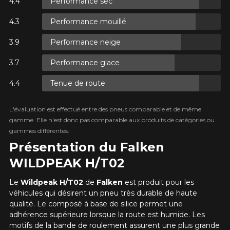
Performance sec
UR
Performance mouillé
TAXES.
Performance neige
UR
TAXES.
Performance glace
Tenue de route
L'évaluation est effectué entre des pneus comparable et de même
UR
gamme. Elle n'est donc pas comparable aux produits de catégories ou
TAXES.
gammes différentes.
Présentation du Falken
WILDPEAK H/T02
Le
Wildpeak H/T02
de
Falken
est produit pour les
véhicules qui désirent un pneu très durable de haute
qualité. Le composé à base de silice permet une
adhérence supérieure lorsque la route est humide. Les
motifs de la bande de roulement assurent une plus grande