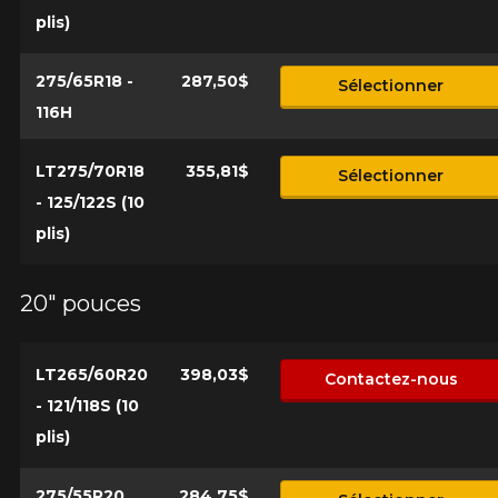
plis)
275/65R18 -
287,50$
Sélectionner
116H
LT275/70R18
355,81$
Sélectionner
- 125/122S (10
plis)
20" pouces
LT265/60R20
398,03$
Contactez-nous
- 121/118S (10
plis)
275/55R20
284,75$