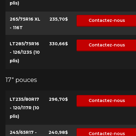
Annuler
plis)
avant de commander.
265/75R16 XL
235,70$
Contactez-nous
- 116T
LT285/75R16
330,66$
Contactez-nous
- 126/123S (10
plis)
17" pouces
LT235/80R17
296,70$
Contactez-nous
- 120/117R (10
plis)
245/65R17 -
240,98$
Contactez-nous