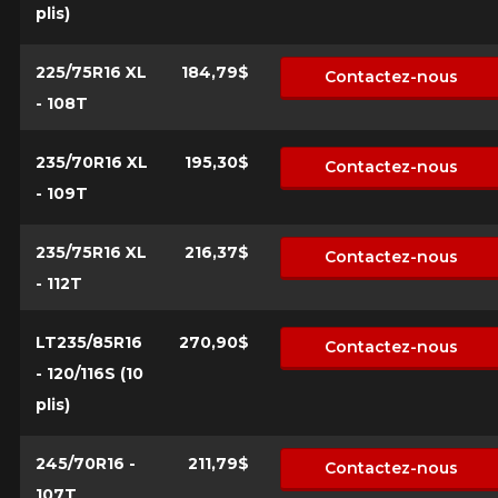
plis)
Marque
225/75R16 XL
184,79$
Contactez-nous
- 108T
235/70R16 XL
195,30$
Contactez-nous
Modèle
- 109T
235/75R16 XL
216,37$
Contactez-nous
- 112T
Option
LT235/85R16
270,90$
Contactez-nous
- 120/116S (10
KM parcourus
plis)
245/70R16 -
211,79$
Contactez-nous
VOICI LES DIMENSIONS POUR VOTRE VÉHICULE
107T