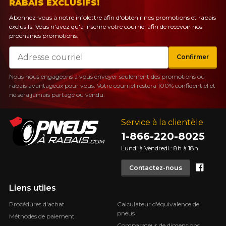
RABAIS EXCLUSIFS!
Abonnez-vous à notre infolettre afin d'obtenir nos promotions et rabais
exclusifs. Vous n'avez qu'à inscrire votre courriel afin de recevoir nos
prochaines promotions.
Courriel
Confirmer
Nous nous engageons à vous envoyer seulement des promotions ou
rabais avantageux pour vous. Votre courriel restera 100% confidentiel et
ne sera jamais partagé ou vendu.
Service à la clientèle
1-866-220-8025
Lundi à Vendredi : 8h à 18h
Face
Contactez-nous
Liens utiles
Procédures d'achat
Calculateur d'équivalence de
pneus
Méthodes de paiement
Comparateur de dimensions