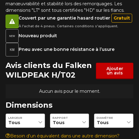
manœuvrabilité et stabilité lors des remorquages. Les
dimensions "LT" sont tous certifiées "HD" sur les flancs.
Couvert par une garantie hasard routier
Gratuit
À l'achat de 4 pneus. Certaines conditions s'appliquent.
Nouveau produit
Pneu avec une bonne résistance à l’usure
Avis clients du Falken
Ajouter
un avis
WILDPEAK H/T02
Aucun avis pour le moment.
Dimensions
Entrez les dimensions souhaitées pour vérifier la disponibilité 
LARGEUR
RAPPORT
DIAMÈTRE
Besoin d'un équivalent dans une autre dimension?