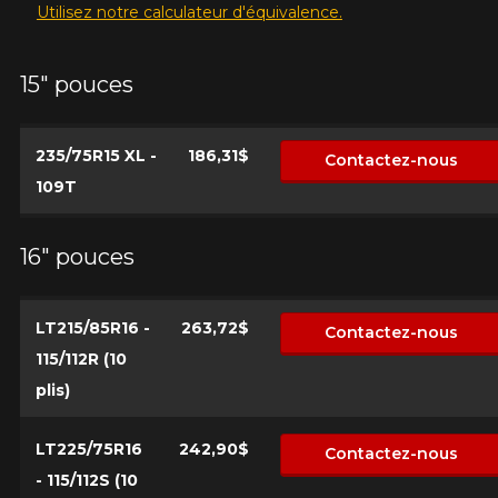
Utilisez notre calculateur d'équivalence.
AJOUTER UN AVIS
15" pouces
Cl
Votre avis concernant le
235/75R15 XL -
186,31$
Contactez-nous
WILDPEAK H/T02
109T
Nom
16" pouces
Courriel
LT215/85R16 -
263,72$
Contactez-nous
115/112R (10
plis)
Votre véhicule
Année
LT225/75R16
242,90$
Contactez-nous
- 115/112S (10