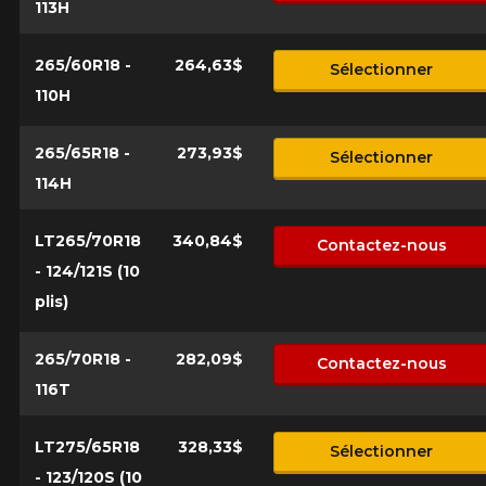
113H
265/60R18 -
264,63$
Sélectionner
110H
265/65R18 -
273,93$
Sélectionner
114H
LT265/70R18
340,84$
Contactez-nous
- 124/121S (10
plis)
265/70R18 -
282,09$
Contactez-nous
116T
LT275/65R18
328,33$
Sélectionner
- 123/120S (10