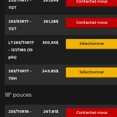
255/70R17 -
261,69$
Contactez-nous
112T
265/65R17 -
261,28$
Contactez-nous
112T
LT265/70R17
300,95$
Sélectionner
- 121/118S (10
plis)
265/70R17 -
249,85$
Sélectionner
115H
18" pouces
255/70R18 -
267,81$
Contactez-nous