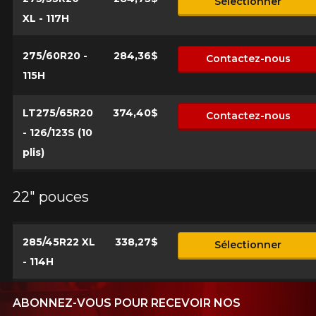
Sélectionner
XL - 117H
275/60R20 -
284,36$
Contactez-nous
115H
LT275/65R20
374,40$
Contactez-nous
- 126/123S (10
plis)
22" pouces
285/45R22 XL
338,27$
Sélectionner
- 114H
ABONNEZ-VOUS POUR RECEVOIR NOS