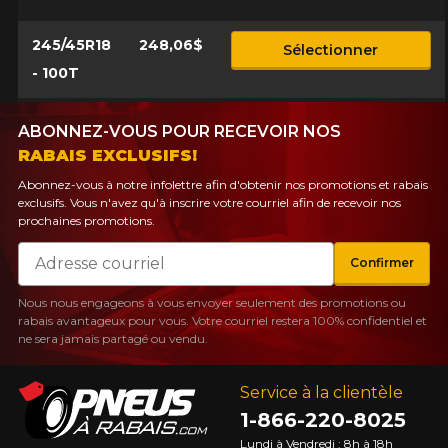
245/45R18
248,06$
Sélectionner
- 100T
ABONNEZ-VOUS POUR RECEVOIR NOS
RABAIS EXCLUSIFS!
Abonnez-vous à notre infolettre afin d'obtenir nos promotions et rabais
exclusifs. Vous n'avez qu'à inscrire votre courriel afin de recevoir nos
prochaines promotions.
Courriel
Confirmer
Nous nous engageons à vous envoyer seulement des promotions ou
rabais avantageux pour vous. Votre courriel restera 100% confidentiel et
ne sera jamais partagé ou vendu.
Service à la clientèle
1-866-220-8025
Lundi à Vendredi : 8h à 18h