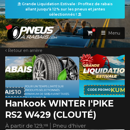
⛱️ Grande Liquidation Estivale : Profitez de rabais
allant jusqu'à 12% sur les pneus et jantes
sélectionnés ! ⛱️
0
Panier
Menu
Retour en arrière
ACCUEIL
PNEUS
ROUES
APPLICABLE SUR TOUT ACHAT DE 4
RECHERCHE DE PNEUS
KUMHO12
VOIR TOUT
CODE PROMO
PNEUS DE MARQUE KUMHO*
PLUS
XES.
D'INFO
Hankook WINTER I'PIKE
ENSEMBLES
Rechercher par
RECHERCHE DE ROUES
VOIR TOUT
Par dimensions
Par véhicule
RS2 W429 (CLOUTÉ)
PROMOTIONS
RECHERCHE D'ENSEMBLES
Recherche par dimensions
LARGEUR
RAPPORT
DIAMÈTRE
Par véhicule
Par dimensions
À partir de
129,
Pneu d'hiver
95$
PNEUS & JANTES