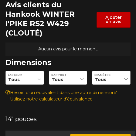
Avis clients du
Hankook WINTER
Ajouter
un avis
I'PIKE RS2 W429
Modèle
(CLOUTÉ)
Aucun avis pour le moment.
Option
Dimensions
Entrez les dimensions souhaitées pour vérifier la disponibilité 
LARGEUR
RAPPORT
DIAMÈTRE
KM parcourus
Besoin d'un équivalent dans une autre dimension?
Utilisez notre calculateur d'équivalence.
VOICI LES DIMENSIONS POUR VOTRE VÉHICULE
Fe
14" pouces
Style de conduite
Que magasinez-vous?