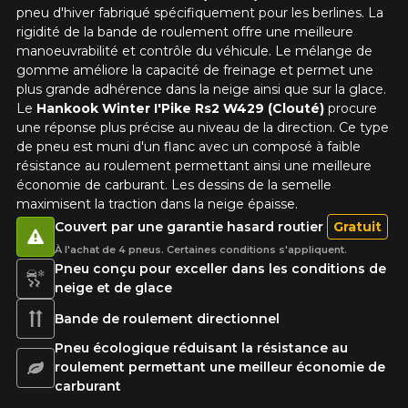
pneu d'hiver fabriqué spécifiquement pour les berlines. La
Votre avis concernant le
rigidité de la bande de roulement offre une meilleure
WINTER I'PIKE RS2 W429
manoeuvrabilité et contrôle du véhicule. Le mélange de
gomme améliore la capacité de freinage et permet une
(CLOUTÉ)
plus grande adhérence dans la neige ainsi que sur la glace.
Le
Hankook
Winter I'Pike Rs2 W429 (Clouté)
procure
Nom
une réponse plus précise au niveau de la direction. Ce type
de pneu est muni d'un flanc avec un composé à faible
résistance au roulement permettant ainsi une meilleure
économie de carburant. Les dessins de la semelle
maximisent la traction dans la neige épaisse.
Courriel
Couvert par une garantie hasard routier
Gratuit
À l'achat de 4 pneus. Certaines conditions s'appliquent.
Pneu conçu pour exceller dans les conditions de
Votre véhicule
neige et de glace
Année
Bande de roulement directionnel
Pneu écologique réduisant la résistance au
roulement permettant une meilleur économie de
carburant
Marque