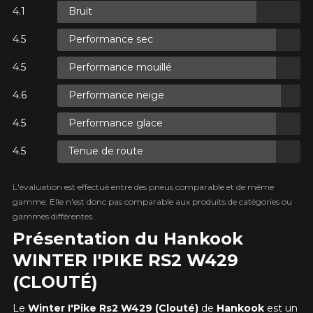
Bruit
 SUR
S.
Performance sec
T TAXES.
 SUR
Performance mouillé
S.
T TAXES.
Performance neige
Performance glace
Tenue de route
 SUR
S.
T TAXES.
L'évaluation est effectué entre des pneus comparable et de même
gamme. Elle n'est donc pas comparable aux produits de catégories ou
gammes différentes.
Présentation du Hankook
WINTER I'PIKE RS2 W429
(CLOUTÉ)
AJOUTER UN AVIS
Clo
Le
Winter
I'Pike Rs2 W429 (Clouté)
de
Hankook
est un