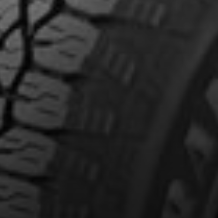
Marque
Modèle
Style de conduite
Condition de route
VOTRE VÉHICULE
aucun résultat ne convenant parfaitement à votre recherche n'e
 aimerions vous aider à trouver le produit qu'il vous faut. N'hés
èle, qui se fera un plaisir de rechercher des options pour votre con
5
e une possibilité d'équipement pour votre véhicule, vous devez vérifier l'exacti