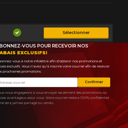
Sélectionner
Disponible
BONNEZ-VOUS POUR RECEVOIR NOS
ABAIS EXCLUSIFS!
onnez-vous à notre infolettre afin d'obtenir nos promotions et
bais exclusifs. Vous n'avez qu'à inscrire votre courriel afin de recevoir
s prochaines promotions.
urriel
Confirmer
us nous engageons à vous envoyer seulement des promotions ou
bais avantageux pour vous. Votre courriel restera 100% confidentiel
 ne sera jamais partagé ou vendu.