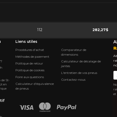
112
282,27$
u
Liens utiles
A
R
Procédures d'achat
Comparateur de
dimensions
Ab
Méthodes de paiement
ra
Calculateur de décalage de
Y7
Politique de retour
no
jantes
8h
Politique de cookies
L'entretien de vos pneus
Co
Foire aux questions
Contactez-nous
 de St-
Calculateur d'équivalence
ût en
No
de pneus
rique
ra
et
tif