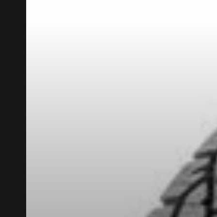
RABAIS10
CODE PROMO
POUR UN TEMPS LIMITÉ SUR PRODU
AJOUTER UN AVIS
Votre avis con
Nom