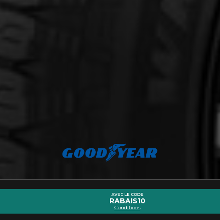
mmander.
AVEC LE CODE
RABAIS10
Conditions