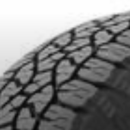
ITS SÉLECTIONNÉS. MINIMUM DE 500$ AVANT TAXES.
PLUS D'INFO
cernant le WRANGLER AT - RADIAL 
Courriel