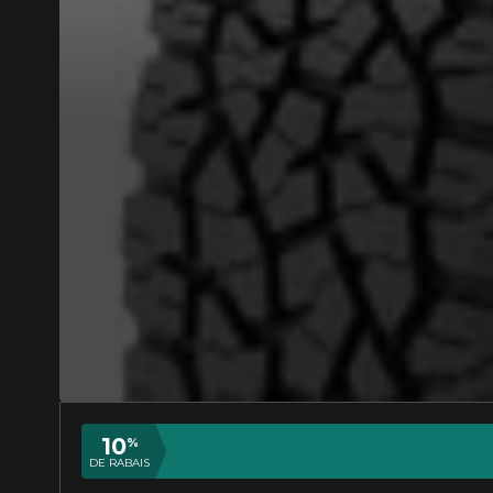
Envoyer
Annuler
véhicule directement avant de co
10
%
DE RABAIS