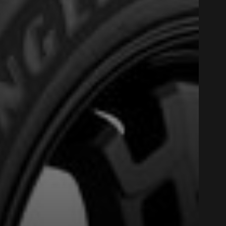
Option
Fermer
st disponible en ligne
itez pas à contacter notre
figuration.
tude de l'information sur votre