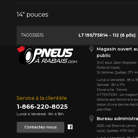
14" pouces
740036515
LT195/75R14 - 112 (6 plis)
Magasin ouvert a
public
1241, boul. Jean-Baptiste-
Rolland Ouest,
St⁠-⁠Jérôme, Québec J7Y 4
Lundi à Vendredi : 8h à 1
Samedi : 8h à 17h
Dimanche : Fermé
ATTENTION - Le magasin
Service à la clientèle
Jérôme sera fermé le 6 ao
raison d'une panne élect
1-866-220-8025
planifiée.
Lundi à Vendredi : 8h à 18h
Bureau administra
Facebook
2650, rue Étienne⁠-⁠Lenoir,
Contactez-nous
Laval, Québec H7R 0A3