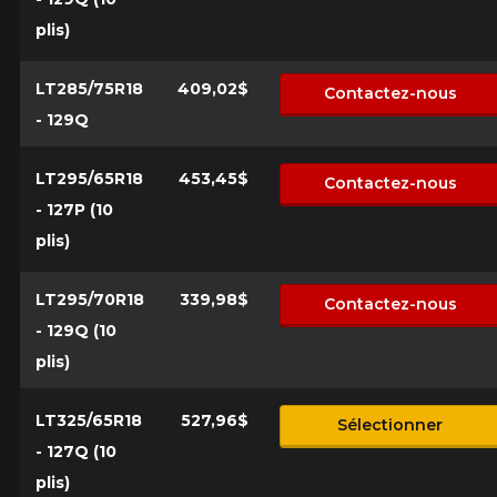
plis)
LT285/75R18
409,02$
Contactez-nous
- 129Q
LT295/65R18
453,45$
Contactez-nous
- 127P (10
plis)
LT295/70R18
339,98$
Contactez-nous
- 129Q (10
plis)
LT325/65R18
527,96$
Sélectionner
- 127Q (10
plis)