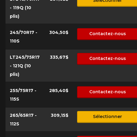
Sélectionner
- 119Q (10
plis)
245/70R17 -
304,50$
Contactez-nous
110S
LT245/75R17
335,67$
Contactez-nous
- 121Q (10
plis)
255/75R17 -
285,40$
Contactez-nous
115S
265/65R17 -
309,15$
Sélectionner
112S