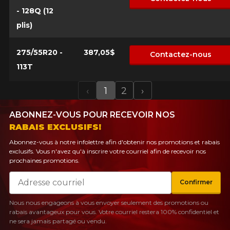
- 128Q (12
plis)
275/55R20 -
387,05$
Contactez-nous
113T
‹
1
2
›
Previous
Next
ABONNEZ-VOUS POUR RECEVOIR NOS
RABAIS EXCLUSIFS!
Abonnez-vous à notre infolettre afin d'obtenir nos promotions et rabais
exclusifs. Vous n'avez qu'à inscrire votre courriel afin de recevoir nos
prochaines promotions.
Courriel
Confirmer
Nous nous engageons à vous envoyer seulement des promotions ou
rabais avantageux pour vous. Votre courriel restera 100% confidentiel et
ne sera jamais partagé ou vendu.