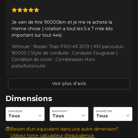
Votre avis concernant le
WRANGLER DURATRAC (4
Je vien de finir 90000km et je me re achete la
SAISONS HOMOLOGUÉ
meme chose ( rotation a tout les 5 a 7 mile kilo
HIVER)
important sur tout 4x4)
Véhicule : Nissan Titan PRO-4X 2019 |
KM parcourus :
Nom
90000 |
Style de conduite : Conduite Fouguese |
Condition de route : Combinaison Hors
piste/Autoroute
Courriel
Voir plus d'avis
Dimensions
Votre véhicule
Entrez les dimensions souhaitées pour vérifier la disponibilité 
LARGEUR
RAPPORT
DIAMÈTRE
Année
Besoin d'un équivalent dans une autre dimension?
Utilisez notre calculateur d'équivalence.