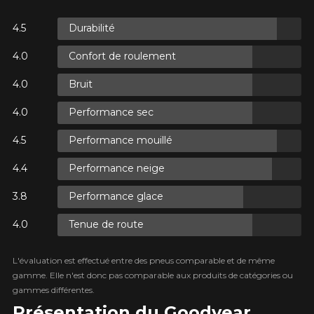
Durabilité
S.
Confort de roulement
S.
Bruit
Performance sec
Performance mouillé
Performance neige
S.
Performance glace
Tenue de route
L'évaluation est effectué entre des pneus comparable et de même
gamme. Elle n'est donc pas comparable aux produits de catégories ou
gammes différentes.
Présentation du Goodyear