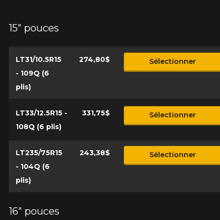
Marque
15" pouces
Modèle
LT31/10.5R15
274,80$
Sélectionner
- 109Q (6
plis)
Option
LT33/12.5R15 -
331,75$
Sélectionner
108Q (6 plis)
LT235/75R15
243,38$
Sélectionner
KM parcourus
- 104Q (6
plis)
VOICI LES DIMENSIONS POUR VOTRE VÉHICULE
Fe
Style de conduite
16" pouces