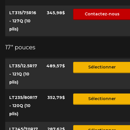
LT315/75R16
345,98$
Contactez-nous
- 127Q (10
plis)
17" pouces
LT35/12.5R17
489,57$
Sélectionner
- 121Q (10
plis)
LT235/80R17
352,79$
Sélectionner
- 120Q (10
plis)
LT245/70R17
287,62$