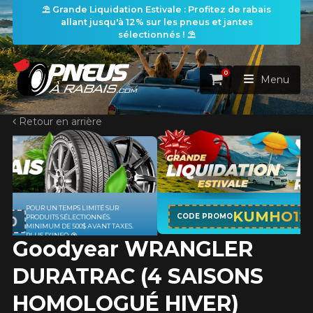
⛱️ Grande Liquidation Estivale : Profitez de rabais
allant jusqu'à 12% sur les pneus et jantes
sélectionnés ! ⛱️
0
Panier
Menu
Retour en arrière
ACCUEIL
PNEUS
ROUES
APPLICABLE SUR TOUT ACHAT DE 4
RECHERCHE DE PNEUS
KUMHO12
VOIR TOUT
CODE PROMO
PNEUS DE MARQUE KUMHO*
PLUS
D'INFO
Goodyear WRANGLER
ENSEMBLES
Rechercher par
RECHERCHE DE ROUES
VOIR TOUT
Par dimensions
Par véhicule
DURATRAC (4 SAISONS
PROMOTIONS
RECHERCHE D'ENSEMBLES
Recherche par dimensions
LARGEUR
RAPPORT
DIAMÈTRE
Par véhicule
Par dimensions
HOMOLOGUÉ HIVER)
PNEUS & JANTES