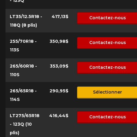
- 123Q
LT35/12.5R18 -
417,13$
Contactez-nous
118Q (8 plis)
255/70R18 -
350,98$
Contactez-nous
113S
265/60R18 -
353,09$
Contactez-nous
110S
265/65R18 -
290,95$
Sélectionner
114S
LT275/65R18
416,44$
Contactez-nous
- 123Q (10
plis)