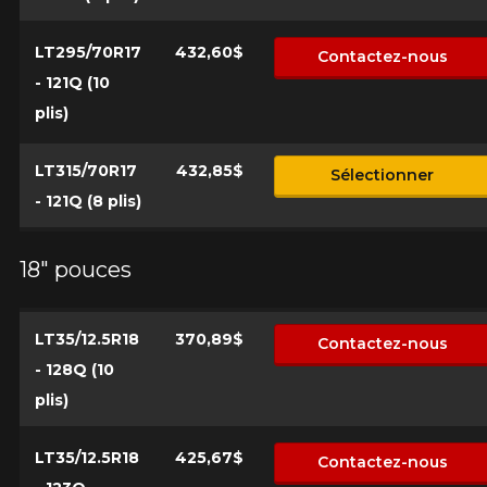
LT295/70R17
432,60$
Contactez-nous
- 121Q (10
plis)
LT315/70R17
432,85$
Sélectionner
- 121Q (8 plis)
18" pouces
LT35/12.5R18
370,89$
Contactez-nous
- 128Q (10
plis)
LT35/12.5R18
425,67$
Contactez-nous