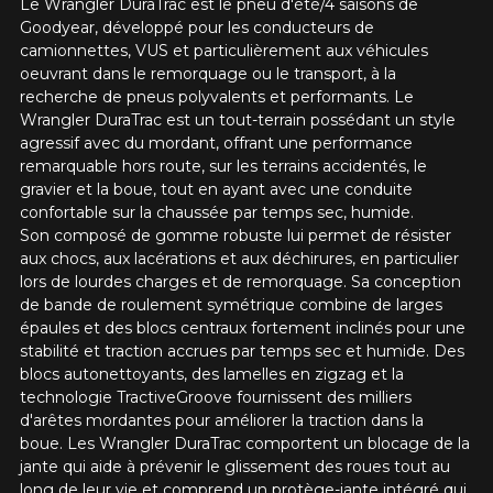
Le Wrangler DuraTrac est le pneu d'été/4 saisons de
Goodyear, développé pour les conducteurs de
camionnettes, VUS et particulièrement aux véhicules
oeuvrant dans le remorquage ou le transport, à la
KM parcourus
recherche de pneus polyvalents et performants. Le
Wrangler DuraTrac est un tout-terrain possédant un style
agressif avec du mordant, offrant une performance
VOICI LES DIMENSIONS POUR VOTRE VÉHICULE
remarquable hors route, sur les terrains accidentés, le
Fe
Style de conduite
gravier et la boue, tout en ayant avec une conduite
confortable sur la chaussée par temps sec, humide.
Que magasinez-vous?
Son composé de gomme robuste lui permet de résister
aux chocs, aux lacérations et aux déchirures, en particulier
lors de lourdes charges et de remorquage. Sa conception
Condition de route
de bande de roulement symétrique combine de larges
épaules et des blocs centraux fortement inclinés pour une
Malheureusement, aucun résultat ne
stabilité et traction accrues par temps sec et humide. Des
convenant parfaitement à votre
blocs autonettoyants, des lamelles en zigzag et la
Votre avis
recherche n'est disponible en ligne
technologie TractiveGroove fournissent des milliers
présentement. Nous aimerions vous
Note
d'arêtes mordantes pour améliorer la traction dans la
aider à trouver le produit qu'il vous faut.
boue. Les Wrangler DuraTrac comportent un blocage de la
1
2
3
4
5
N'hésitez pas à contacter notre service
jante qui aide à prévenir le glissement des roues tout au
à la clientèle, qui se fera un plaisir de
long de leur vie et comprend un protège-jante intégré qui