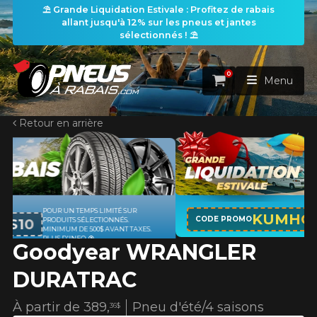
⛱️ Grande Liquidation Estivale : Profitez de rabais
allant jusqu'à 12% sur les pneus et jantes
sélectionnés ! ⛱️
0
Panier
Menu
Retour en arrière
ACCUEIL
PNEUS
ROUES
APPLICABLE SUR TOUT ACHAT DE 
RECHERCHE DE PNEUS
KUMHO12
VOIR TOUT
CODE PROMO
PNEUS DE MARQUE KUMHO*
PLUS
XES.
D'INFO
Goodyear WRANGLER
ENSEMBLES
Rechercher par
RECHERCHE DE ROUES
VOIR TOUT
Par dimensions
Par véhicule
DURATRAC
PROMOTIONS
RECHERCHE D'ENSEMBLES
Recherche par dimensions
LARGEUR
RAPPORT
DIAMÈTRE
Par véhicule
Par dimensions
À partir de
389,
Pneu d'été/4 saisons
36$
PNEUS & JANTES