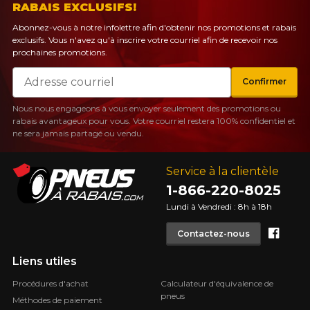
RABAIS EXCLUSIFS!
Abonnez-vous à notre infolettre afin d'obtenir nos promotions et rabais
exclusifs. Vous n'avez qu'à inscrire votre courriel afin de recevoir nos
prochaines promotions.
Courriel
Confirmer
Nous nous engageons à vous envoyer seulement des promotions ou
rabais avantageux pour vous. Votre courriel restera 100% confidentiel et
ne sera jamais partagé ou vendu.
Service à la clientèle
1-866-220-8025
Lundi à Vendredi : 8h à 18h
Face
Contactez-nous
Liens utiles
Procédures d'achat
Calculateur d'équivalence de
pneus
Méthodes de paiement