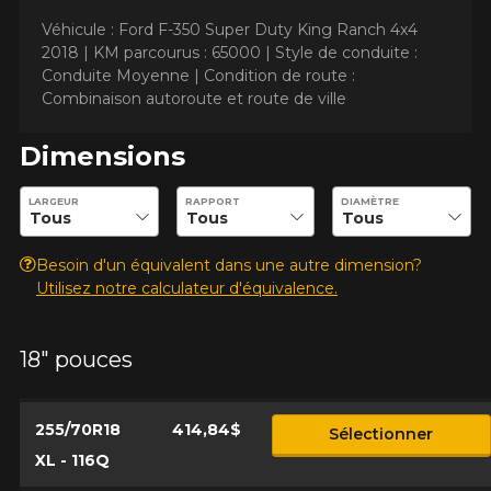
Véhicule : Ford F-350 Super Duty King Ranch 4x4
2018 |
KM parcourus : 65000 |
Style de conduite :
Conduite Moyenne |
Condition de route :
Combinaison autoroute et route de ville
Dimensions
Entrez les dimensions souhaitées pour vérifier la disponibilité 
LARGEUR
RAPPORT
DIAMÈTRE
Besoin d'un équivalent dans une autre dimension?
Utilisez notre calculateur d'équivalence.
18" pouces
255/70R18
414,84$
Sélectionner
XL - 116Q