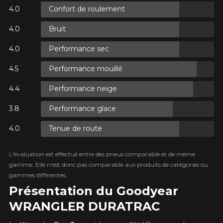
Courriel
Confort de roulement
UR
Bruit
TAXES.
Votre véhicule
UR
Performance sec
TAXES.
Année
Performance mouillé
Performance neige
Marque
Performance glace
 SUR
S.
T TAXES.
Tenue de route
L'évaluation est effectué entre des pneus comparable et de même
Modèle
gamme. Elle n'est donc pas comparable aux produits de catégories ou
gammes différentes.
Présentation du Goodyear
WRANGLER DURATRAC
Option