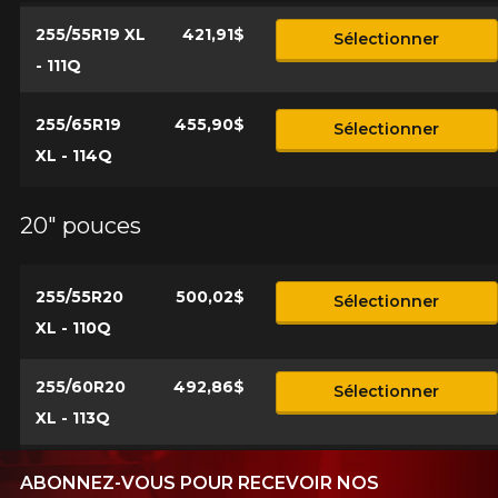
255/55R19 XL
421,91$
Sélectionner
- 111Q
255/65R19
455,90$
Sélectionner
XL - 114Q
20" pouces
255/55R20
500,02$
Sélectionner
XL - 110Q
255/60R20
492,86$
Sélectionner
XL - 113Q
ABONNEZ-VOUS POUR RECEVOIR NOS