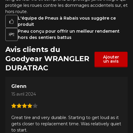
Commentaire
rechercher des options pour votre
protège les roues contre les dommages accidentels sur, et
configuration.
hors route.
L'équipe de Pneus à Rabais vous suggère ce
1-866-220-8025
produit
Pneu conçu pour offrir un meilleur rendement
*Attention cette dimension représente une possibilité
hors des sentiers battus
Envoyer
d'équipement pour votre véhicule, vous devez vérifier
l'exactitude de l'information sur votre véhicule directement
Avis clients du
Annuler
avant de commander.
Goodyear WRANGLER
Ajouter
un avis
DURATRAC
Glenn
15 avril 2024
Great tire and very durable. Starting to get loud as it
gets closer to replacement time. Was relatively quiet
to start.