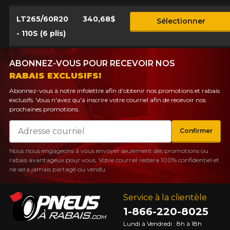
PLUS D'INFO
LT265/60R20
340,68$
POUR UN TEMPS LIMITÉ SUR
Sélectionner
RABAIS10
PRODUITS SÉLECTIONNÉS.
CODE PROMO
- 110S (6 plis)
MINIMUM DE 500$ AVANT TAXES.
PLUS D'INFO
POUR UN TEMPS LIMITÉ SUR
RABAIS10
PRODUITS SÉLECTIONNÉS.
CODE PROMO
MINIMUM DE 500$ AVANT TAXES.
ABONNEZ-VOUS POUR RECEVOIR NOS
PLUS D'INFO
RABAIS EXCLUSIFS!
Abonnez-vous à notre infolettre afin d'obtenir nos promotions et rabais
exclusifs. Vous n'avez qu'à inscrire votre courriel afin de recevoir nos
prochaines promotions.
POUR UN TEMPS LIMITÉ SUR
RABAIS10
PRODUITS SÉLECTIONNÉS.
CODE PROMO
Courriel
MINIMUM DE 500$ AVANT TAXES.
Confirmer
PLUS D'INFO
Nous nous engageons à vous envoyer seulement des promotions ou
rabais avantageux pour vous. Votre courriel restera 100% confidentiel et
ne sera jamais partagé ou vendu.
Service à la clientèle
1-866-220-8025
Lundi à Vendredi : 8h à 18h