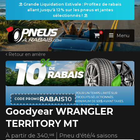
⛱️ Grande Liquidation Estivale : Profitez de rabais
allant jusqu'à 12% sur les pneus et jantes
Courriel
sélectionnés ! ⛱️
0
Panier
Menu
Votre véhicule
Année
Retour en arrière
ACCUEIL
PNEUS
Marque
ROUES
POUR UN TEMPS LIMITÉ SUR
RECHERCHE DE PNEUS
VOIR TOUT
RABAIS10
PRODUITS SÉLECTIONNÉS.
CODE PROMO
MINIMUM DE 500$ AVANT TAXES.
PLUS D'INFO
…
Goodyear WRANGLER
ENSEMBLES
Rechercher par
RECHERCHE DE ROUES
Modèle
VOIR TOUT
Par dimensions
Par véhicule
TERRITORY MT
PROMOTIONS
RECHERCHE D'ENSEMBLES
Recherche par dimensions
LARGEUR
RAPPORT
DIAMÈTRE
Par véhicule
Par dimensions
À partir de
340,
Pneu d'été/4 saisons
68$
PNEUS & JANTES