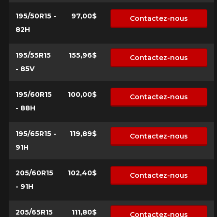
Modèle
195/50R15 -
97,00$
Contactez-nous
82H
195/55R15
155,96$
Contactez-nous
Option
- 85V
195/60R15
100,00$
Contactez-nous
KM parcourus
- 88H
195/65R15 -
119,89$
Contactez-nous
VOICI LES DIMENSIONS POUR VOTRE VÉHICULE
91H
Fe
Style de conduite
205/60R15
102,40$
Contactez-nous
Que magasinez-vous?
- 91H
Condition de route
205/65R15
111,80$
Contactez-nous