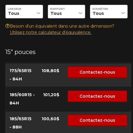
ZIEX ZE950 A/S
Entrez les dimensions souhaitées pour vérifier la disponibilité 
LARGEUR
RAPPORT
DIAMÈTRE
Nom
Besoin d'un équivalent dans une autre dimension?
Utilisez notre calculateur d'équivalence.
Courriel
15" pouces
175/65R15
108,80$
Votre véhicule
Contactez-nous
- 84H
Année
185/60R15 -
101,20$
Contactez-nous
84H
Marque
185/65R15
100,60$
Contactez-nous
- 88H