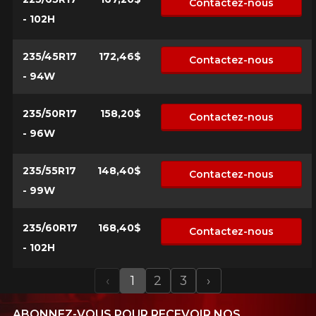
Contactez-nous
- 102H
235/45R17
172,46$
Contactez-nous
- 94W
235/50R17
158,20$
Contactez-nous
- 96W
235/55R17
148,40$
Contactez-nous
- 99W
235/60R17
168,40$
Contactez-nous
- 102H
‹
1
2
3
›
Previous
Next
ABONNEZ-VOUS POUR RECEVOIR NOS