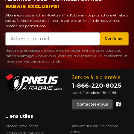
RABAIS EXCLUSIFS!
Abonnez-vous à notre infolettre afin d'obtenir nos promotions et rabais
exclusifs. Vous n'avez qu'à inscrire votre courriel afin de recevoir nos
prochaines promotions.
Courriel
Confirmer
Nous nous engageons à vous envoyer seulement des promotions ou
rabais avantageux pour vous. Votre courriel restera 100% confidentiel et
ne sera jamais partagé ou vendu.
Service à la clientèle
1-866-220-8025
Lundi à Vendredi : 8h à 18h
Face
Contactez-nous
Liens utiles
Procédures d'achat
Calculateur d'équivalence de
pneus
Méthodes de paiement