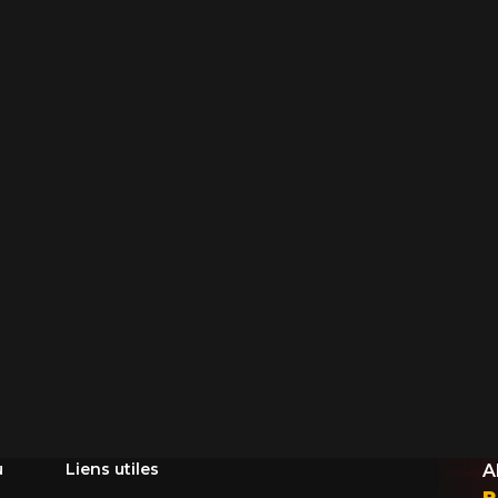
5
e une possibilité d'équipement pour votre véhicule, vous devez vérifier l'exacti
mmander.
u
Liens utiles
A
R