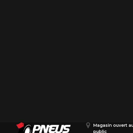
1-866-220-802
*Attention cette dimension représent
véhicule directement avant de co
Magasin ouvert a
public