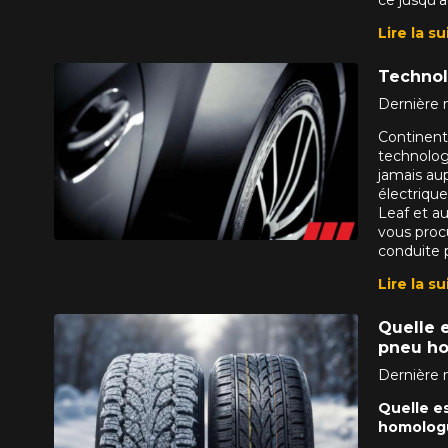
VOICI LES DIMENSIONS POUR 
Lire la su
Technolo
Que magasinez-vous?
Dernière 
Continenta
technolog
Malheureusement, 
jamais au
électrique
présentement. Nous
Leaf et au
service à la client
vous proc
1-866-220-802
conduite p
Lire la su
*Attention cette dimension représent
Quelle e
véhicule directement avant de co
pneu h
Dernière 
Quelle es
homolog