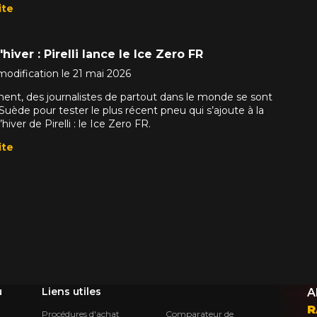
ite
hiver : Pirelli lance le Ice Zero FR
modification le 21 mai 2026
ent, des journalistes de partout dans le monde se sont
Suède pour tester le plus récent pneu qui s’ajoute à la
ver de Pirelli : le Ice Zero FR.
ite
u
Liens utiles
A
R
Procédures d'achat
Comparateur de