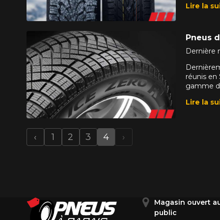
Lire la su
Pneus d'
Dernière 
Dernièrem
réunis en 
gamme d’hi
Lire la su
‹
1
2
3
4
›
Previous
Next
Magasin ouvert a
public