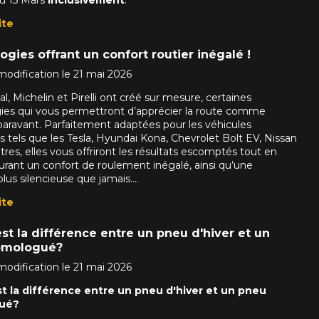
VOTRE VÉHICULE
ite
gies offrant un confort routier inégalé !
modification le 21 mai 2026
l, Michelin et Pirelli ont créé sur mesure, certaines
ies qui vous permettront d’apprécier la route comme
aucun résultat ne convenant parfaitement à votre recherche n'e
paravant. Parfaitement adaptées pour les véhicules
s tels que les Tesla, Hyundai Kona, Chevrolet Bolt EV, Nissan
 aimerions vous aider à trouver le produit qu'il vous faut. N'hés
tres, elles vous offriront les résultats escomptés tout en
èle, qui se fera un plaisir de rechercher des options pour votre con
urant un confort de roulement inégalé, ainsi qu’une
5
lus silencieuse que jamais....
ite
e une possibilité d'équipement pour votre véhicule, vous devez vérifier l'exacti
st la différence entre un pneu d'hiver et un
mmander.
omologué?
modification le 21 mai 2026
t la différence entre un pneu d'hiver et un pneu
ué?