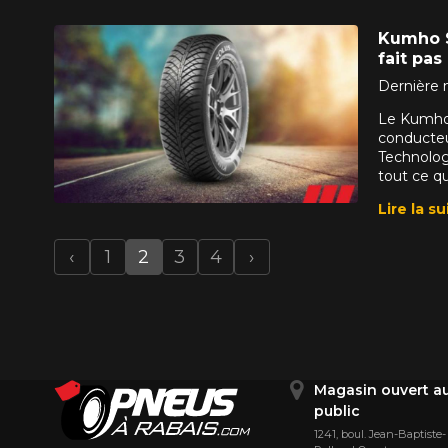
Kumho S
fait pa
Dernière 
Le Kumho 
conducteu
Technologi
tout ce qu'
Lire la su
‹
1
2
3
4
›
Previous
Next
Magasin ouvert a
public
1241, boul. Jean-Baptiste-