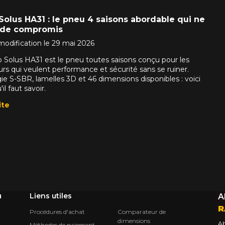
olus HA31 : le pneu 4 saisons abordable qui ne
s de compromis
modification le 29 mai 2026
Solus HA31 est le pneu toutes saisons conçu pour les
rs qui veulent performance et sécurité sans se ruiner.
e S-SBR, lamelles 3D et 46 dimensions disponibles : voici
il faut savoir.
ite
u
Liens utiles
A
R
Procédures d'achat
Comparateur de
dimensions
Ab
Méthodes de paiement