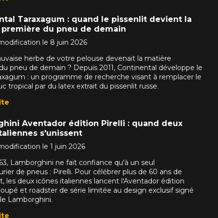
èle, qui se fera un plaisir de rechercher des options pour votre con
tal Taraxagum : quand le pissenlit devient la
5
 première du pneu de demain
odification le 8 juin 2026
e une possibilité d'équipement pour votre véhicule, vous devez vérifier l'exacti
mauvaise herbe de votre pelouse devenait la matière
mmander.
du pneu de demain ? Depuis 2011, Continental développe le
raxagum : un programme de recherche visant à remplacer le
 tropical par du latex extrait du pissenlit russe.
ite
hini Aventador édition Pirelli : quand deux
taliennes s'unissent
odification le 1 juin 2026
63, Lamborghini ne fait confiance qu'à un seul
ier de pneus : Pirelli. Pour célébrer plus de 60 ans de
t, les deux icônes italiennes lancent l'Aventador édition
 coupé et roadster de série limitée au design exclusif signé
ile Lamborghini.
ite