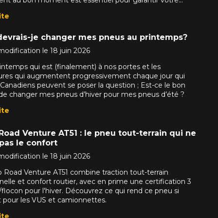
ite
evrais-je changer mes pneus au printemps?
odification le 18 juin 2026
intemps qui est (finalement) à nos portes et les
res qui augmentent progressivement chaque jour qui
 Canadiens peuvent se poser la question ; Est-ce le bon
 changer mes pneus d’hiver pour mes pneus d’été ?
ite
VOTRE VÉHICULE
oad Venture AT51 : le pneu tout-terrain qui ne
 pas le confort
odification le 18 juin 2026
Road Venture AT51 combine traction tout-terrain
elle et confort routier, avec en prime une certification 3
locon pour l'hiver. Découvrez ce qui rend ce pneu si
t pour les VUS et camionnettes.
aucun résultat ne convenant parfaitement à votre recherche n'e
 aimerions vous aider à trouver le produit qu'il vous faut. N'hés
ite