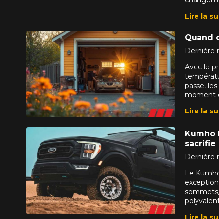
Lire la su
Quand d
Dernière m
Avec le pr
températu
passe, les
moment de
Lire la su
VOICI LES DIMENSIONS POUR 
Kumho R
sacrifie
Dernière m
Que magasinez-vous?
Le Kumho 
exceptionn
sommets/f
polyvalen
Malheureusement, 
présentement. Nous
Lire la su