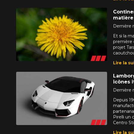
service à la client
Continen
1-866-220-802
matière
Dernière m
*Attention cette dimension représent
Et si la 
véhicule directement avant de co
première 
projet Ta
caoutchouc
Lire la su
Lamborg
icônes i
Dernière m
Depuis 19
manufactur
partenaria
Pirelli un
Centro St
Lire la su