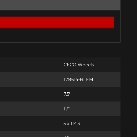
CECO Wheels
178614-BLEM
7.5"
17"
5 x 114.3