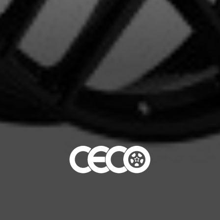
5
e une possibilité d'équipement pour votre véhicule, vous devez vérifier l'exacti
mmander.