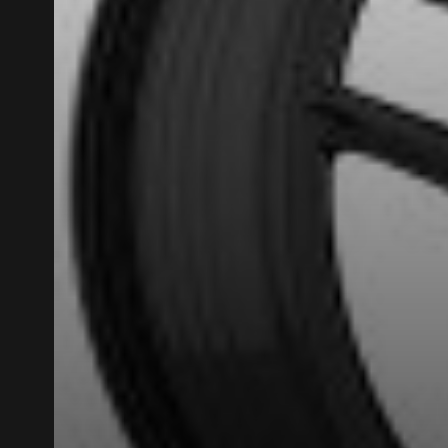
VOICI LES DIMENSIONS POUR 
Que magasinez-vous?
Malheureusement, 
présentement. Nous
service à la client