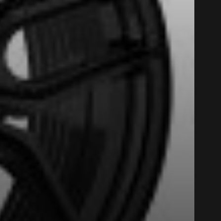
Fermer
st disponible en ligne
itez pas à contacter notre
figuration.