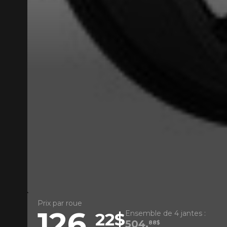
1-866-220-802
*Attention cette dimension représent
véhicule directement avant de co
Prix par roue
126,
Ensemble de 4 jantes :
22$
504,
88$