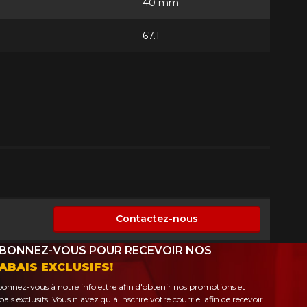
40 mm
67.1
Contactez-nous
sponible
BONNEZ-VOUS POUR RECEVOIR NOS
ABAIS EXCLUSIFS!
onnez-vous à notre infolettre afin d'obtenir nos promotions et
bais exclusifs. Vous n'avez qu'à inscrire votre courriel afin de recevoir