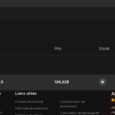
Prix
Stock
.3
126,22$
Non di
u
Liens utiles
A
R
Procédures d'achat
Comparateur de
dimensions
Ab
Méthodes de paiement
ra
Calculateur de décalage de
Y7
Politique de retour