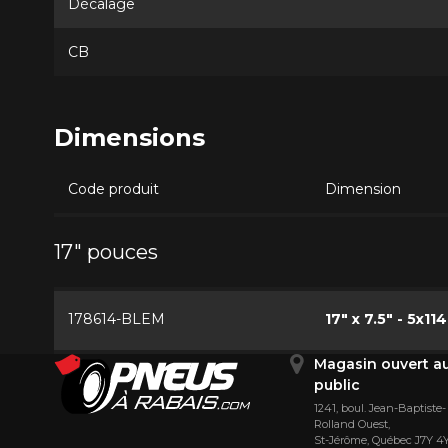
Décalage
CB
Dimensions
Code produit
Dimension
17" pouces
178614-BLEM
17" x 7.5" - 5x114
Magasin ouvert a
public
1241, boul. Jean-Baptiste-
Rolland Ouest,
St⁠-⁠Jérôme, Québec J7Y 4