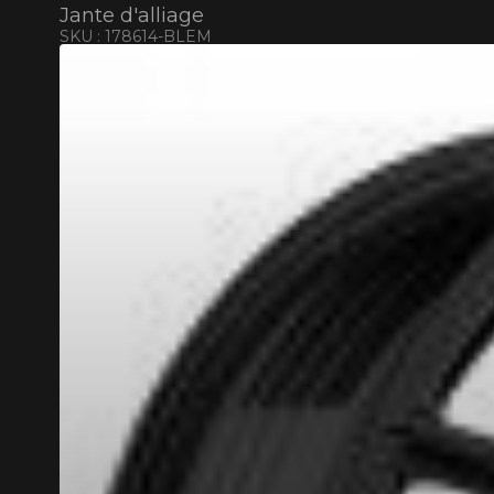
Jante d'alliage
SKU : 178614-BLEM
RABAIS10
CODE PROMO
POUR UN TEMPS LIMITÉ SUR PRODU