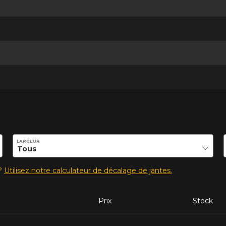
ilité de ce produit.
LARGEUR
s?
Utilisez notre calculateur de décalage de jantes.
Prix
Stock