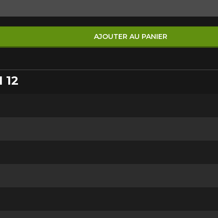
mmander.
AJOUTER AU PANIER
1 12