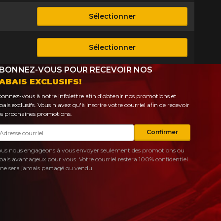
Sélectionner
ble
Sélectionner
ble
BONNEZ-VOUS POUR RECEVOIR NOS
ABAIS EXCLUSIFS!
onnez-vous à notre infolettre afin d'obtenir nos promotions et
bais exclusifs. Vous n'avez qu'à inscrire votre courriel afin de recevoir
s prochaines promotions.
urriel
Confirmer
us nous engageons à vous envoyer seulement des promotions ou
bais avantageux pour vous. Votre courriel restera 100% confidentiel
 ne sera jamais partagé ou vendu.