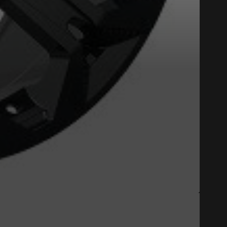
Fermer
st disponible en ligne
itez pas à contacter notre
figuration.
tude de l'information sur votre