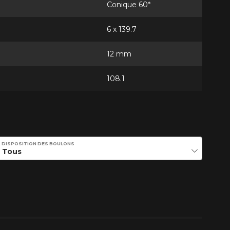
Conique 60*
6 x 139.7
12 mm
108.1
DISPOSITION DES BOULONS