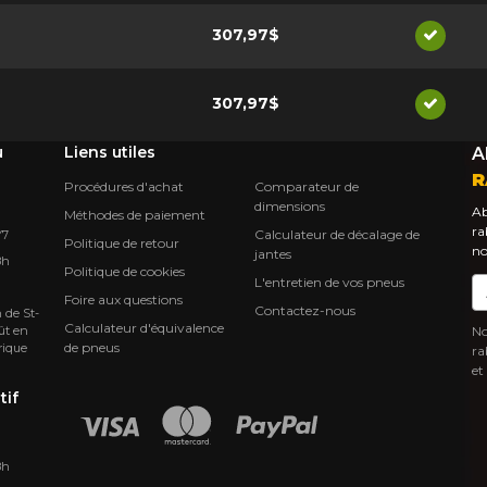
307,97$
Disponi
307,97$
Disponi
u
Liens utiles
A
R
Procédures d'achat
Comparateur de
dimensions
Ab
Méthodes de paiement
ra
Calculateur de décalage de
Y7
Politique de retour
no
jantes
8h
Politique de cookies
L'entretien de vos pneus
Co
Foire aux questions
Contactez-nous
 de St-
Calculateur d'équivalence
ût en
No
de pneus
rique
ra
et
tif
8h