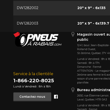
DW1282002
20" x 9" - 6x135
DW1282003
20" x 9" - 6x139.7
Magasin ouvert a
public
1241, boul. Jean-Baptiste-
Rolland Ouest,
St⁠-⁠Jérôme, Québec J7Y 4
Lundi à Vendredi : 8h à 1
Samedi : 8h à 17h
Dimanche : Fermé
ATTENTION - Le magasin
Service à la clientèle
Jérôme sera fermé le 6 ao
raison d'une panne élect
1-866-220-8025
planifiée.
Lundi à Vendredi : 8h à 18h
Bureau administra
Facebook
2650, rue Étienne⁠-⁠Lenoir,
Contactez-nous
Laval, Québec H7R 0A3
Lundi à Vendredi : 8h à 1
Samedi : Fermé