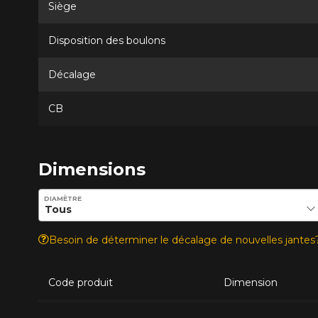
Siège
Disposition des boulons
Décalage
CB
Dimensions
Entrez les dimensions souhaitées pour vérifier la disponib
DIAMÈTRE
Besoin de déterminer le décalage de nouvelles jante
Code produit
Dimension