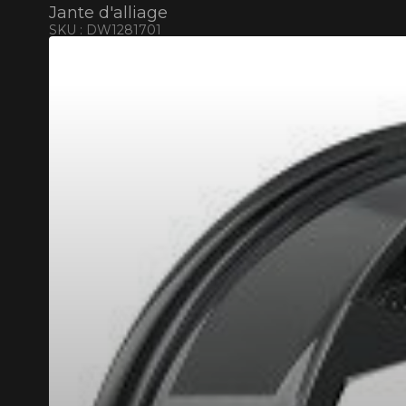
Jante d'alliage
SKU : DW1281701
RABAIS10
CODE PROMO
POUR UN TEMPS LIMITÉ SUR PRODU