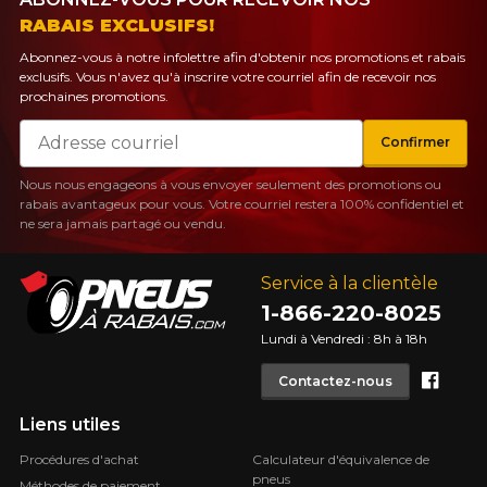
RABAIS EXCLUSIFS!
Abonnez-vous à notre infolettre afin d'obtenir nos promotions et rabais
exclusifs. Vous n'avez qu'à inscrire votre courriel afin de recevoir nos
prochaines promotions.
Courriel
Confirmer
Nous nous engageons à vous envoyer seulement des promotions ou
rabais avantageux pour vous. Votre courriel restera 100% confidentiel et
ne sera jamais partagé ou vendu.
Service à la clientèle
1-866-220-8025
Lundi à Vendredi : 8h à 18h
Face
Contactez-nous
Liens utiles
Procédures d'achat
Calculateur d'équivalence de
pneus
Méthodes de paiement