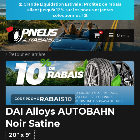
⛱️ Grande Liquidation Estivale : Profitez de rabais
allant jusqu'à 12% sur les pneus et jantes
sélectionnés ! ⛱️
0
Panier
Menu
Retour en arrière
ACCUEIL
PNEUS
ROUES
POUR UN TEMPS LIMITÉ SUR
RECHERCHE DE PNEUS
VOIR TOUT
RABAIS10
PRODUITS SÉLECTIONNÉS.
CODE PROMO
MINIMUM DE 500$ AVANT TAXES.
PLUS D'INFO
DAI Alloys AUTOBAHN
ENSEMBLES
Rechercher par
RECHERCHE DE ROUES
VOIR TOUT
Par dimensions
Par véhicule
Noir Satine
PROMOTIONS
RECHERCHE D'ENSEMBLES
Recherche par dimensions
LARGEUR
RAPPORT
DIAMÈTRE
Par véhicule
Par dimensions
20" x 9"
PNEUS & JANTES