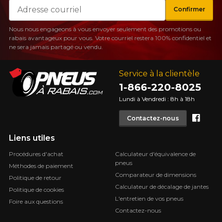
Courriel
Confirmer
Nous nous engageons à vous envoyer seulement des promotions ou
rabais avantageux pour vous. Votre courriel restera 100% confidentiel et
ne sera jamais partagé ou vendu.
Service à la clientèle
1-866-220-8025
Lundi à Vendredi : 8h à 18h
Face
Contactez-nous
Liens utiles
Procédures d'achat
Calculateur d'équivalence de
pneus
Méthodes de paiement
Comparateur de dimensions
Politique de retour
Calculateur de décalage de jantes
Politique de cookies
L'entretien de vos pneus
Foire aux questions
Contactez-nous