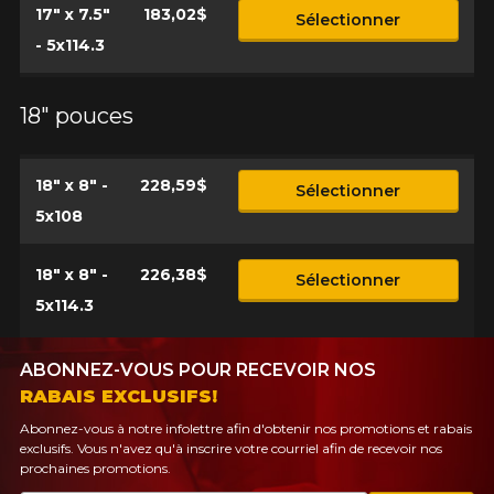
17" x 7.5"
183,02$
Sélectionner
- 5x114.3
18" pouces
18" x 8" -
228,59$
Sélectionner
5x108
18" x 8" -
226,38$
Sélectionner
5x114.3
ABONNEZ-VOUS POUR RECEVOIR NOS
RABAIS EXCLUSIFS!
Abonnez-vous à notre infolettre afin d'obtenir nos promotions et rabais
exclusifs. Vous n'avez qu'à inscrire votre courriel afin de recevoir nos
prochaines promotions.