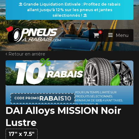
⛱️ Grande Liquidation Estivale : Profitez de rabais
allant jusqu'à 12% sur les pneus et jantes
sélectionnés ! ⛱️
0
Panier
Menu
Retour en arrière
ACCUEIL
PNEUS
ROUES
POUR UN TEMPS LIMITÉ SUR
RECHERCHE DE PNEUS
VOIR TOUT
RABAIS10
PRODUITS SÉLECTIONNÉS.
CODE PROMO
MINIMUM DE 500$ AVANT TAXES.
PLUS D'INFO
DAI Alloys MISSION Noir
ENSEMBLES
Rechercher par
RECHERCHE DE ROUES
VOIR TOUT
Par dimensions
Par véhicule
Lustre
PROMOTIONS
RECHERCHE D'ENSEMBLES
Recherche par dimensions
LARGEUR
RAPPORT
DIAMÈTRE
Par véhicule
Par dimensions
17" x 7.5"
PNEUS & JANTES