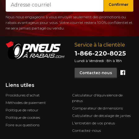
Courriel
Confirmer
Nous nous engageons à vous envoyer seulement des promotions ou
rabais avantageux pour vous. Votre courriel restera 100% confidentiel et
ne sera jamais partagé ou vendu.
Service à la clientèle
1-866-220-8025
Lundi à Vendredi : 8h à 18h
Face
Contactez-nous
Liens utiles
Procédures d'achat
Calculateur d'équivalence de
pneus
Méthodes de paiement
Comparateur de dimensions
Politique de retour
Calculateur de décalage de jantes
Politique de cookies
L'entretien de vos pneus
Foire aux questions
Contactez-nous