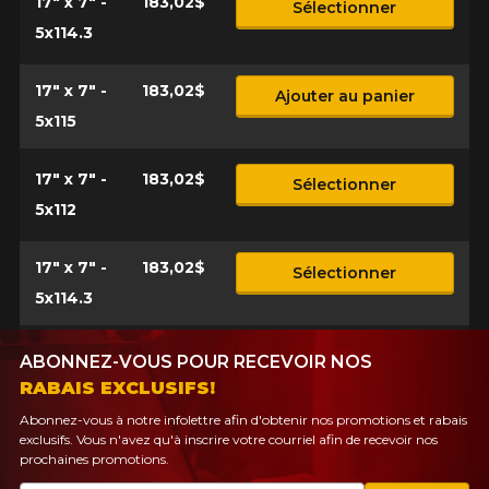
17" x 7" -
183,02$
Sélectionner
5x114.3
17" x 7" -
183,02$
Ajouter au panier
5x115
17" x 7" -
183,02$
Sélectionner
5x112
17" x 7" -
183,02$
Sélectionner
5x114.3
ABONNEZ-VOUS POUR RECEVOIR NOS
RABAIS EXCLUSIFS!
Abonnez-vous à notre infolettre afin d'obtenir nos promotions et rabais
exclusifs. Vous n'avez qu'à inscrire votre courriel afin de recevoir nos
prochaines promotions.