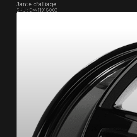
Jante d'alliage
SKU : DW11918003
ONNÉS. MINIMUM DE 500$ AVANT TAXES.
PLUS D'INFO