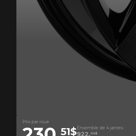
VOICI LES DIMENSIONS POUR 
Prix par roue
Que magasinez-vous?
230,
Ensemble de 4 jantes :
51$
922,
04$