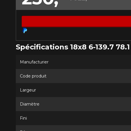
Malheureusement, 
présentement. Nous
service à la client
1-866-220-802
Spécifications 18x8 6-139.7 78.1
*Attention cette dimension représent
véhicule directement avant de co
Manufacturier
Code produit
Largeur
Diamètre
Fini