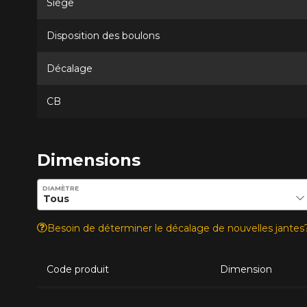
Siège
Disposition des boulons
Décalage
CB
Dimensions
Entrez les dimensions souhaitées pour vérifier la disponib
DIAMÈTRE
Besoin de déterminer le décalage de nouvelles jante
Code produit
Dimension