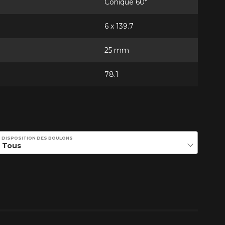
Conique 60*
6 x 139.7
25 mm
78.1
DISPOSITION DES BOULONS