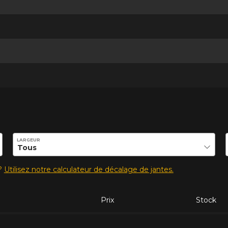
ilité de ce produit.
LARGEUR
s?
Utilisez notre calculateur de décalage de jantes.
Prix
Stock