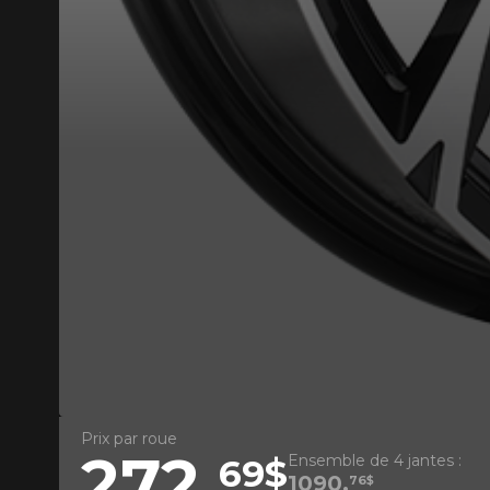
Que magasinez-vous?
Malheureusement, 
présentement. Nous
service à la client
1-866-220-802
*Attention cette dimension représent
véhicule directement avant de co
Prix par roue
272,
Ensemble de 4 jantes :
69$
1090,
76$