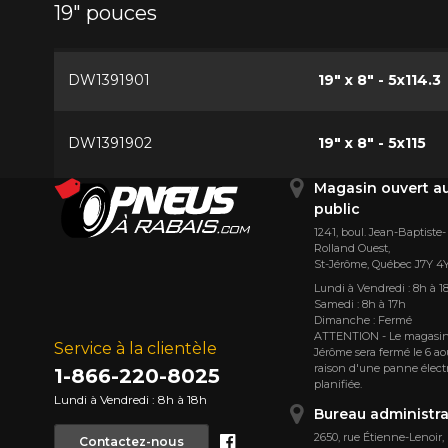
19" pouces
DW1391901
19" x 8" - 5x114.3
DW1391902
19" x 8" - 5x115
Magasin ouvert a
public
1241, boul. Jean-Baptiste-
Rolland Ouest,
St⁠-⁠Jérôme, Québec J7Y 4
Lundi à Vendredi : 8h à 1
Samedi : 8h à 17h
Dimanche : Fermé
ATTENTION - Le magasin
Service à la clientèle
Jérôme sera fermé le 6 ao
raison d'une panne élect
1-866-220-8025
planifiée.
Lundi à Vendredi : 8h à 18h
Bureau administra
Facebook
2650, rue Étienne⁠-⁠Lenoir,
Contactez-nous