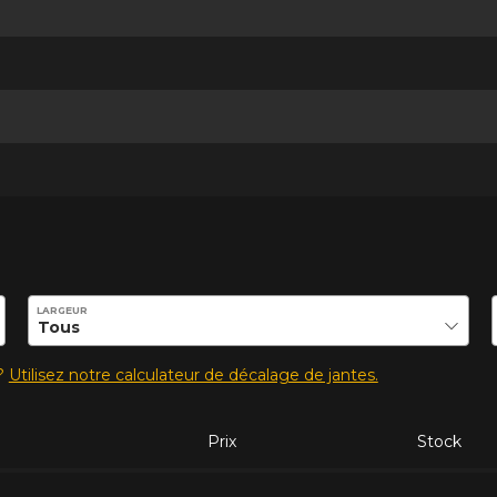
ilité de ce produit.
LARGEUR
s?
Utilisez notre calculateur de décalage de jantes.
Prix
Stock