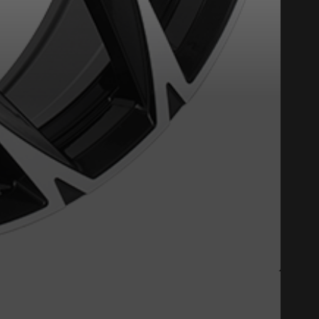
st disponible en ligne
itez pas à contacter notre
figuration.
tude de l'information sur votre