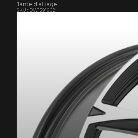
Jante d'alliage
SKU : DW1391902
RABAIS10
CODE PROMO
POUR UN TEMPS LIMITÉ SUR PRODU