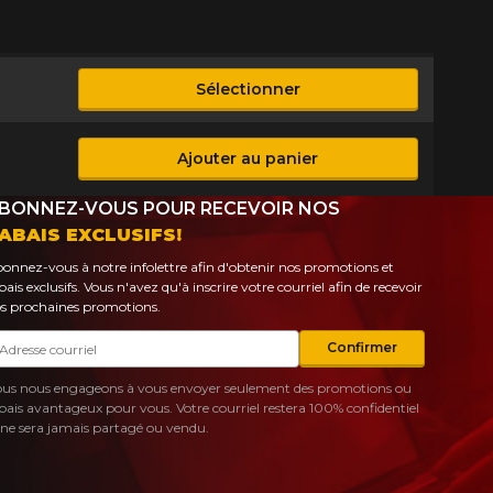
Sélectionner
le
Ajouter au panier
le
BONNEZ-VOUS POUR RECEVOIR NOS
ABAIS EXCLUSIFS!
onnez-vous à notre infolettre afin d'obtenir nos promotions et
bais exclusifs. Vous n'avez qu'à inscrire votre courriel afin de recevoir
s prochaines promotions.
urriel
Confirmer
us nous engageons à vous envoyer seulement des promotions ou
bais avantageux pour vous. Votre courriel restera 100% confidentiel
 ne sera jamais partagé ou vendu.