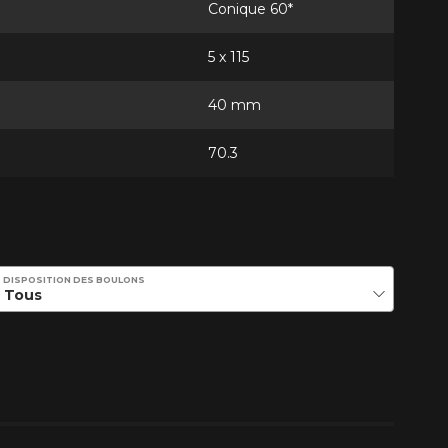
Conique 60*
5 x 115
40 mm
70.3
DISPOSITION DES BOULONS