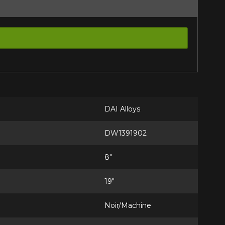
DAI Alloys
DW1391902
8"
19"
Noir/Machine