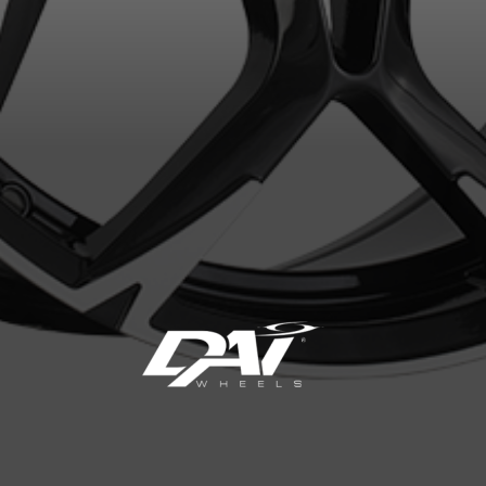
aucun résultat ne convenant parfaitement à votre recherche n'e
 aimerions vous aider à trouver le produit qu'il vous faut. N'hés
èle, qui se fera un plaisir de rechercher des options pour votre con
5
e une possibilité d'équipement pour votre véhicule, vous devez vérifier l'exacti
mmander.