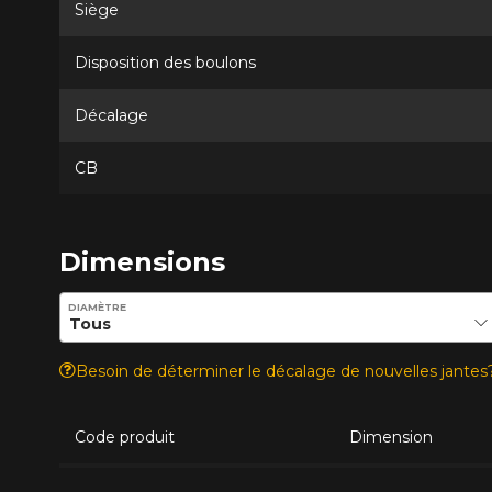
Siège
Disposition des boulons
Décalage
CB
Dimensions
Entrez les dimensions souhaitées pour vérifier la disponib
DIAMÈTRE
Besoin de déterminer le décalage de nouvelles jante
Code produit
Dimension