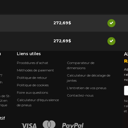
272,69$
Disponib
272,69$
Disponib
u
Liens utiles
A
R
Procédures d'achat
Comparateur de
dimensions
Ab
Méthodes de paiement
ra
Calculateur de décalage de
Y7
Politique de retour
no
jantes
8h
Politique de cookies
L'entretien de vos pneus
Co
Foire aux questions
Contactez-nous
 de St-
Calculateur d'équivalence
ût en
No
de pneus
rique
ra
et
tif