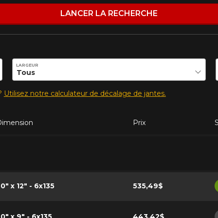
LANCER LA RECHERCHE
ilité de ce produit.
LARGEUR
s?
Utilisez notre calculateur de décalage de jantes.
Dimension
Prix
0" x 12" - 6x135
535,49$
0" x 9" - 6x135
443,42$