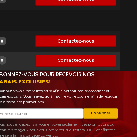
Non disponible
Contactez-nous
Non disponible
Contactez-nous
Non disponible
BONNEZ-VOUS POUR RECEVOIR NOS
ABAIS EXCLUSIFS!
onnez-vous à notre infolettre afin d'obtenir nos promotions et
bais exclusifs. Vous n'avez qu'à inscrire votre courriel afin de recevoir
s prochaines promotions.
urriel
Confirmer
us nous engageons à vous envoyer seulement des promotions ou
bais avantageux pour vous. Votre courriel restera 100% confidentiel
 ne sera jamais partagé ou vendu.