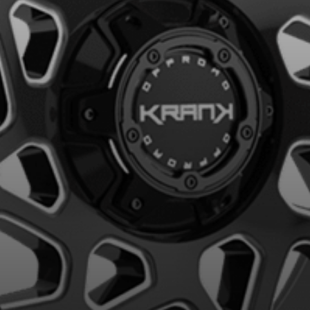
VOTRE VÉHICULE
aucun résultat ne convenant parfaitement à votre recherche n'e
 aimerions vous aider à trouver le produit qu'il vous faut. N'hés
èle, qui se fera un plaisir de rechercher des options pour votre con
5