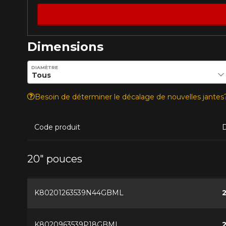
Dimensions
Entrez les dimensions souhaitées pour vérifier la disponib
DIAMÈTRE
Besoin de déterminer le décalage de nouvelles jante
Code produit
20" pouces
K80201263539N44GBML
2
K8020963539P18GBML
2