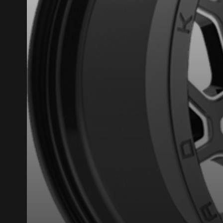
VOICI LES DIMENSIONS POUR 
Que magasinez-vous?
Malheureusement, 
présentement. Nous
service à la client
1-866-220-802