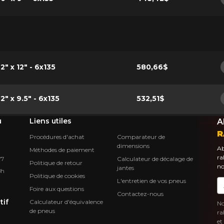
2" x 12" - 6x135
580,66$
2" x 9.5" - 6x135
532,51$
u
Liens utiles
A
R
Procédures d'achat
Comparateur de
dimensions
Ab
Méthodes de paiement
ra
Calculateur de décalage de
Y7
Politique de retour
no
jantes
8h
Politique de cookies
L'entretien de vos pneus
Co
Foire aux questions
Contactez-nous
tif
Calculateur d'équivalence
No
de pneus
ra
et