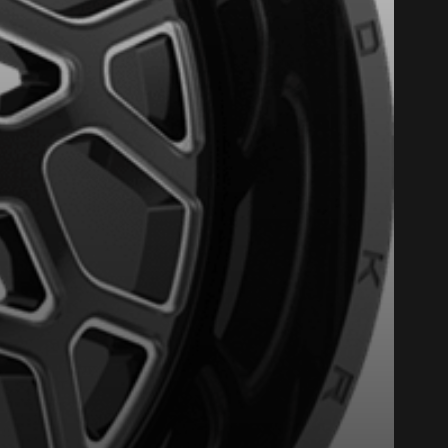
Fermer
st disponible en ligne
itez pas à contacter notre
figuration.