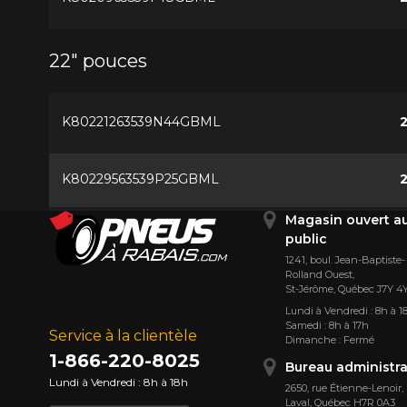
22" pouces
K80221263539N44GBML
2
K80229563539P25GBML
2
Magasin ouvert a
public
1241, boul. Jean-Baptiste-
Rolland Ouest,
St⁠-⁠Jérôme, Québec J7Y 4
Lundi à Vendredi : 8h à 1
Samedi : 8h à 17h
Service à la clientèle
Dimanche : Fermé
1-866-220-8025
Bureau administra
Lundi à Vendredi : 8h à 18h
2650, rue Étienne⁠-⁠Lenoir,
Laval, Québec H7R 0A3