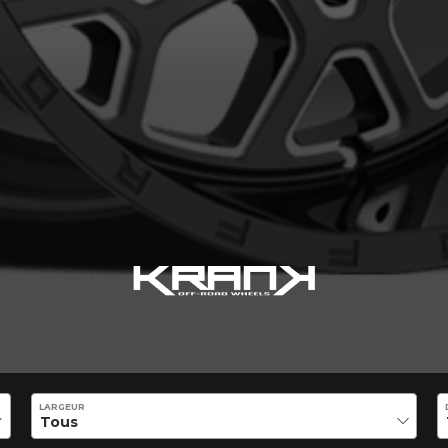
e une possibilité d'équipement pour votre véhicule, vous devez vérifier l'exacti
mmander.
LARGEUR