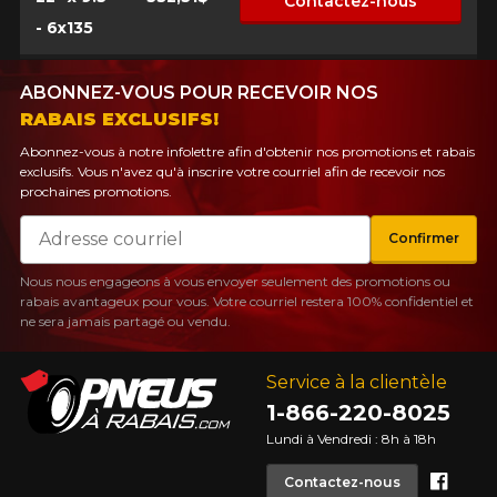
Contactez-nous
- 6x135
ABONNEZ-VOUS POUR RECEVOIR NOS
RABAIS EXCLUSIFS!
Abonnez-vous à notre infolettre afin d'obtenir nos promotions et rabais
exclusifs. Vous n'avez qu'à inscrire votre courriel afin de recevoir nos
prochaines promotions.
Courriel
Confirmer
Nous nous engageons à vous envoyer seulement des promotions ou
rabais avantageux pour vous. Votre courriel restera 100% confidentiel et
ne sera jamais partagé ou vendu.
Service à la clientèle
1-866-220-8025
Lundi à Vendredi : 8h à 18h
Face
Contactez-nous