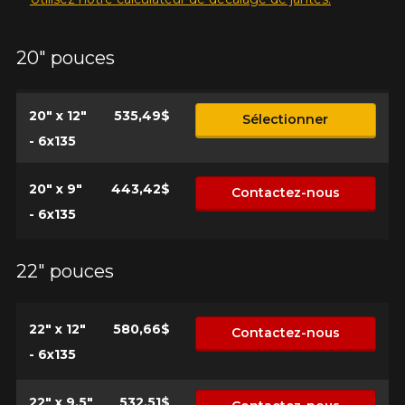
20" pouces
20" x 12"
535,49$
Sélectionner
- 6x135
20" x 9"
443,42$
Contactez-nous
- 6x135
22" pouces
22" x 12"
580,66$
Contactez-nous
- 6x135
22" x 9.5"
532,51$