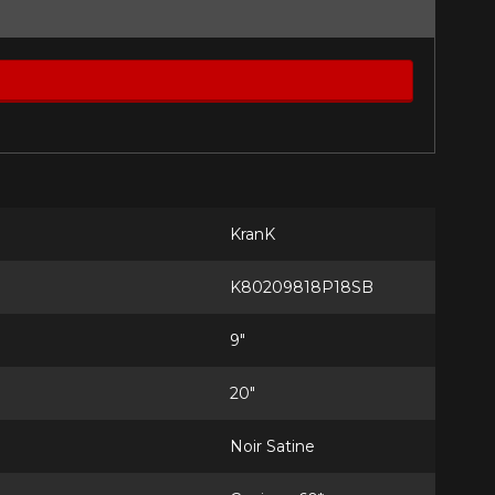
st disponible en ligne
itez pas à contacter notre
figuration.
KranK
K80209818P18SB
tude de l'information sur votre
9"
20"
Noir Satine