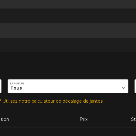
ilité de ce produit.
LARGEUR
s?
Utilisez notre calculateur de décalage de jantes.
sion
Prix
St