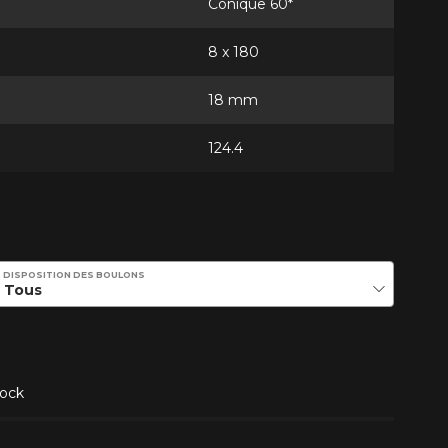
Conique 60*
8 x 180
18 mm
124.4
DISPOSITION DES BOULONS
ock