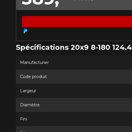
Que magasinez-vous?
Malheureusement, 
présentement. Nous
Spécifications 20x9 8-180 124.4
service à la client
1-866-220-802
Manufacturier
Code produit
*Attention cette dimension représent
véhicule directement avant de co
Largeur
Diamètre
Fini