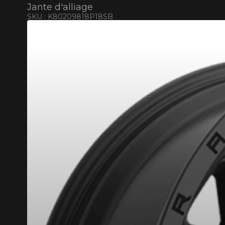
Jante d'alliage
SKU : K80209818P18SB