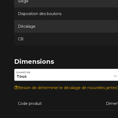
Siège
Disposition des boulons
Décalage
CB
Dimensions
Entrez les dimensions souhaitées pour vérifier la disponib
DIAMÈTRE
Besoin de déterminer le décalage de nouvelles jante
Code produit
Dimen