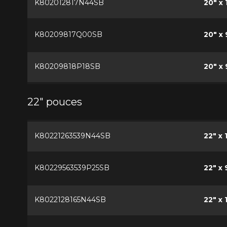
K802012817N44SB
20" x 
K80209817Q00SB
20" x 
K80209818P18SB
20" x 
22" pouces
K80221263539N44SB
22" x 
K80229563539P25SB
22" x 
K8022128165N44SB
22" x 