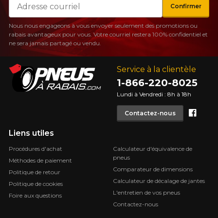
Confirmer
Nous nous engageons à vous envoyer seulement des promotions ou
rabais avantageux pour vous. Votre courriel restera 100% confidentiel et
ne sera jamais partagé ou vendu.
Service à la clientèle
1-866-220-8025
Lundi à Vendredi : 8h à 18h
Face
Contactez-nous
Liens utiles
Procédures d'achat
Calculateur d'équivalence de
pneus
Méthodes de paiement
Comparateur de dimensions
Politique de retour
Calculateur de décalage de jantes
Politique de cookies
L'entretien de vos pneus
Foire aux questions
Contactez-nous