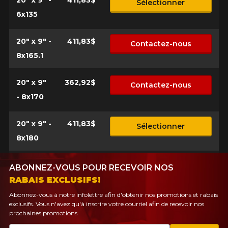
20" x 9" -
411,83$
Sélectionner
PLUS D'INFO
6x135
POUR UN TEMPS LIMITÉ SUR
RABAIS10
PRODUITS SÉLECTIONNÉS.
CODE PROMO
MINIMUM DE 500$ AVANT TAXES.
PLUS D'INFO
20" x 9" -
411,83$
Contactez-nous
POUR UN TEMPS LIMITÉ SUR
RABAIS10
PRODUITS SÉLECTIONNÉS.
CODE PROMO
8x165.1
MINIMUM DE 500$ AVANT TAXES.
PLUS D'INFO
20" x 9"
362,92$
Contactez-nous
- 8x170
POUR UN TEMPS LIMITÉ SUR
RABAIS10
PRODUITS SÉLECTIONNÉS.
CODE PROMO
20" x 9" -
411,83$
MINIMUM DE 500$ AVANT TAXES.
Sélectionner
PLUS D'INFO
8x180
ABONNEZ-VOUS POUR RECEVOIR NOS
RABAIS EXCLUSIFS!
Abonnez-vous à notre infolettre afin d'obtenir nos promotions et rabais
exclusifs. Vous n'avez qu'à inscrire votre courriel afin de recevoir nos
prochaines promotions.
Courriel