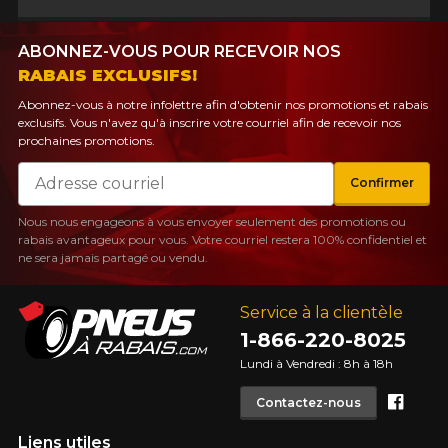
ABONNEZ-VOUS POUR RECEVOIR NOS
RABAIS EXCLUSIFS!
Abonnez-vous à notre infolettre afin d'obtenir nos promotions et rabais
exclusifs. Vous n'avez qu'à inscrire votre courriel afin de recevoir nos
prochaines promotions.
Courriel
Confirmer
Nous nous engageons à vous envoyer seulement des promotions ou
rabais avantageux pour vous. Votre courriel restera 100% confidentiel et
ne sera jamais partagé ou vendu.
Service à la clientèle
1-866-220-8025
Lundi à Vendredi : 8h à 18h
Face
Contactez-nous
Liens utiles