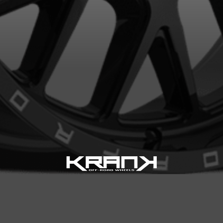
VOTRE VÉHICULE
aucun résultat ne convenant parfaitement à votre recherche n'e