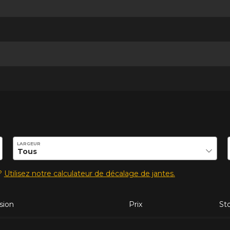
ilité de ce produit.
LARGEUR
s?
Utilisez notre calculateur de décalage de jantes.
sion
Prix
St