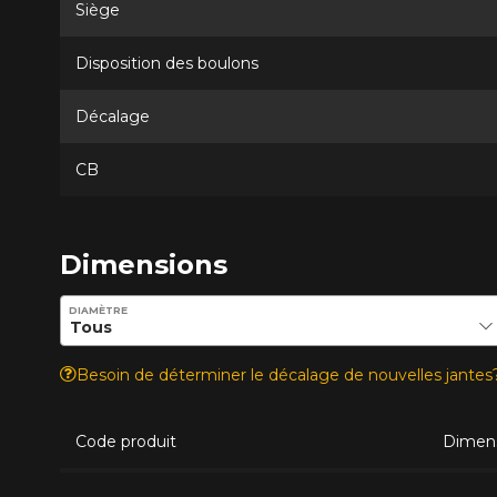
Siège
Disposition des boulons
Décalage
CB
Dimensions
Entrez les dimensions souhaitées pour vérifier la disponib
DIAMÈTRE
Besoin de déterminer le décalage de nouvelles jante
Code produit
Dimen