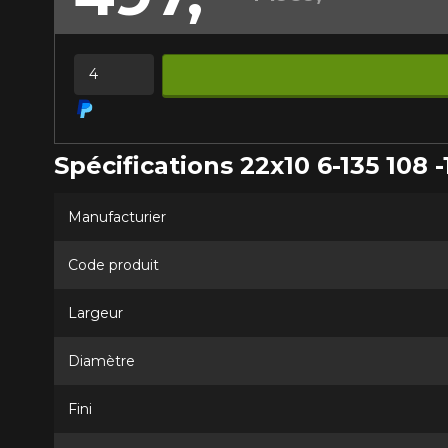
présentement. Nous
service à la client
Quantité
1-866-220-802
*Attention cette dimension représent
véhicule directement avant de co
Spécifications 22x10 6-135 108 -
Manufacturier
Code produit
Largeur
Diamètre
Fini