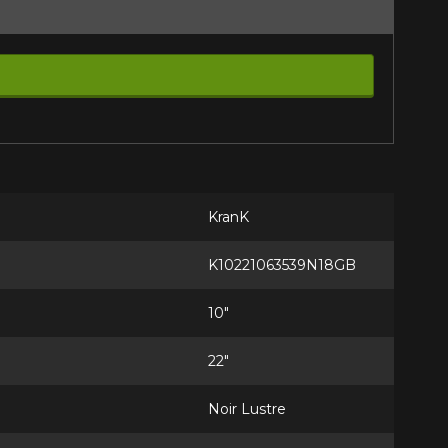
itez pas à contacter notre
figuration.
tude de l'information sur votre
KranK
K10221063539N18GB
10"
22"
Noir Lustre