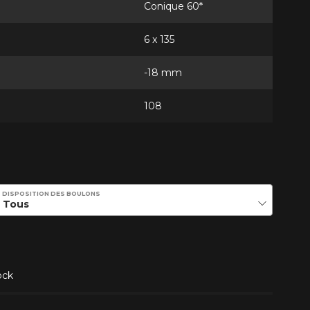
Conique 60*
6 x 135
-18 mm
108
DISPOSITION DES BOULONS
ock