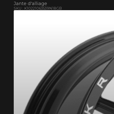
Jante d'alliage
SKU : K10221063539N18GB
PS LIMITÉ SUR PRODUITS SÉLECTIONNÉS. MINIMUM DE 500$ AVANT TAXES.
PLUS D'INFO