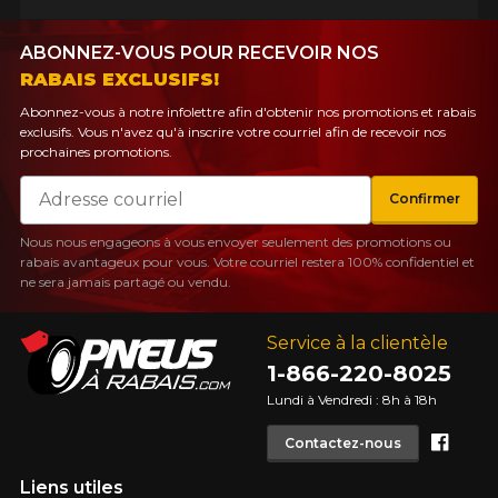
ABONNEZ-VOUS POUR RECEVOIR NOS
RABAIS EXCLUSIFS!
Abonnez-vous à notre infolettre afin d'obtenir nos promotions et rabais
exclusifs. Vous n'avez qu'à inscrire votre courriel afin de recevoir nos
prochaines promotions.
Courriel
Confirmer
Nous nous engageons à vous envoyer seulement des promotions ou
rabais avantageux pour vous. Votre courriel restera 100% confidentiel et
ne sera jamais partagé ou vendu.
Service à la clientèle
1-866-220-8025
Lundi à Vendredi : 8h à 18h
Face
Contactez-nous
Liens utiles