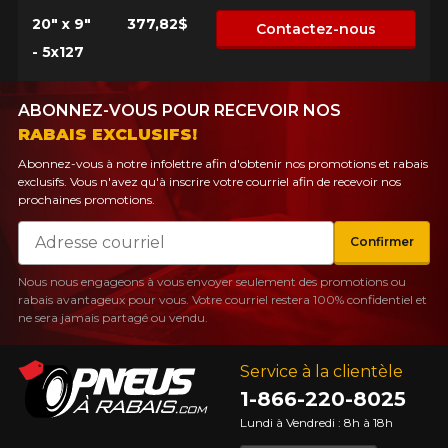
20" x 9"
377,82$
Contactez-nous
- 5x127
ABONNEZ-VOUS POUR RECEVOIR NOS
RABAIS EXCLUSIFS!
Abonnez-vous à notre infolettre afin d'obtenir nos promotions et rabais
exclusifs. Vous n'avez qu'à inscrire votre courriel afin de recevoir nos
prochaines promotions.
Courriel
Confirmer
Nous nous engageons à vous envoyer seulement des promotions ou
rabais avantageux pour vous. Votre courriel restera 100% confidentiel et
ne sera jamais partagé ou vendu.
Service à la clientèle
1-866-220-8025
Lundi à Vendredi : 8h à 18h