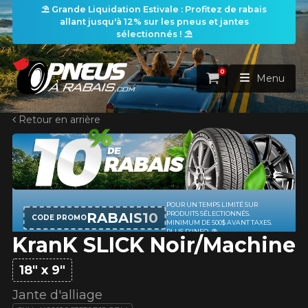
⛱️ Grande Liquidation Estivale : Profitez de rabais
allant jusqu'à 12% sur les pneus et jantes
sélectionnés ! ⛱️
0
Panier
Menu
Retour en arrière
ACCUEIL
PNEUS
ROUES
POUR UN TEMPS LIMITÉ SUR
RECHERCHE DE PNEUS
VOIR TOUT
RABAIS10
PRODUITS SÉLECTIONNÉS.
CODE PROMO
MINIMUM DE 500$ AVANT TAXES.
PLUS D'INFO
KranK SLICK Noir/Machine
ENSEMBLES
Rechercher par
RECHERCHE DE ROUES
VOIR TOUT
Par dimensions
Par véhicule
18" x 9"
PROMOTIONS
RECHERCHE D'ENSEMBLES
Recherche par dimensions
LARGEUR
RAPPORT
DIAMÈTRE
Par véhicule
Par dimensions
Jante d'alliage
PNEUS & JANTES