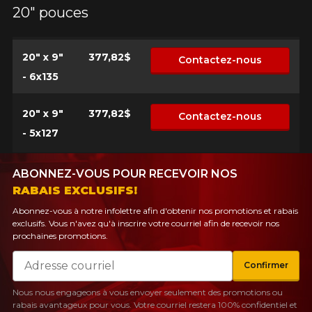
20" pouces
20" x 9"
377,82$
Contactez-nous
- 6x135
20" x 9"
377,82$
Contactez-nous
- 5x127
ABONNEZ-VOUS POUR RECEVOIR NOS
RABAIS EXCLUSIFS!
Abonnez-vous à notre infolettre afin d'obtenir nos promotions et rabais
exclusifs. Vous n'avez qu'à inscrire votre courriel afin de recevoir nos
prochaines promotions.
Courriel
Confirmer
Nous nous engageons à vous envoyer seulement des promotions ou
rabais avantageux pour vous. Votre courriel restera 100% confidentiel et