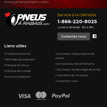
ne sera jamais partagé ou vendu.
Service à la clientèle
1-866-220-8025
Lundi à Vendredi : 8h à 18h
Face
Contactez-nous
Liens utiles
Procédures d'achat
Calculateur d'équivalence de
pneus
Méthodes de paiement
Comparateur de dimensions
Politique de retour
Calculateur de décalage de jantes
Politique de cookies
L'entretien de vos pneus
Foire aux questions
Contactez-nous