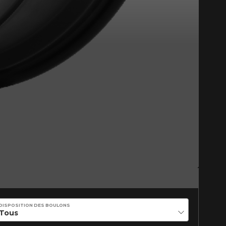
Fermer
st disponible en ligne
itez pas à contacter notre
figuration.
DISPOSITION DES BOULONS
tude de l'information sur votre