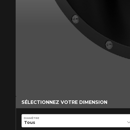
VOICI LES DIMENSIONS POUR 
Que magasinez-vous?
Malheureusement, 
présentement. Nous
service à la client
SÉLECTIONNEZ VOTRE DIMENSION
1-866-220-802
DIAMÈTRE
*Attention cette dimension représent
véhicule directement avant de co