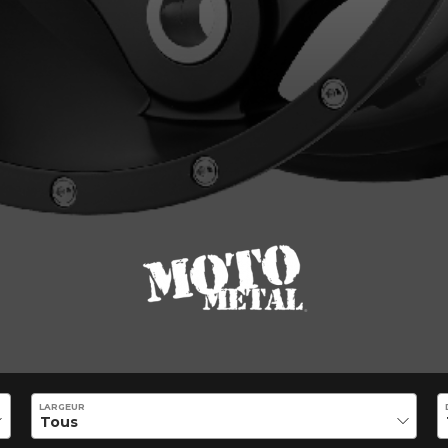
VOTRE VÉHICULE
aucun résultat ne convenant parfaitement à votre recherche n'e
 aimerions vous aider à trouver le produit qu'il vous faut. N'hés
èle, qui se fera un plaisir de rechercher des options pour votre con
5
LARGEUR
e une possibilité d'équipement pour votre véhicule, vous devez vérifier l'exacti
mmander.