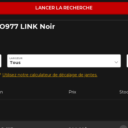
LANCER LA RECHERCHE
O977 LINK Noir
ilité de ce produit.
LARGEUR
s?
Utilisez notre calculateur de décalage de jantes.
on
Prix
Sto