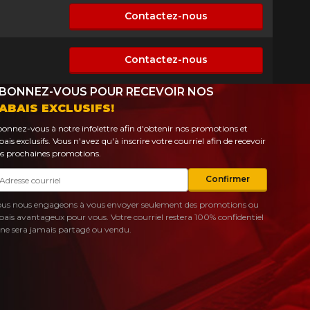
Contactez-nous
n disponible
Contactez-nous
n disponible
BONNEZ-VOUS POUR RECEVOIR NOS
ABAIS EXCLUSIFS!
onnez-vous à notre infolettre afin d'obtenir nos promotions et
bais exclusifs. Vous n'avez qu'à inscrire votre courriel afin de recevoir
s prochaines promotions.
urriel
Confirmer
us nous engageons à vous envoyer seulement des promotions ou
bais avantageux pour vous. Votre courriel restera 100% confidentiel
 ne sera jamais partagé ou vendu.