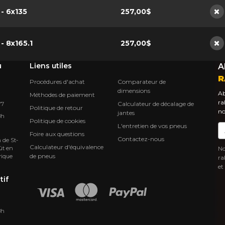
 - 6x135
257,00$
No
 - 8x165.1
257,00$
No
u
Liens utiles
A
R
Procédures d'achat
Comparateur de
dimensions
Ab
Méthodes de paiement
ra
Calculateur de décalage de
Y7
Politique de retour
no
jantes
8h
Politique de cookies
L'entretien de vos pneus
Co
Foire aux questions
Contactez-nous
 de St-
Calculateur d'équivalence
ût en
No
de pneus
rique
ra
et
tif
8h