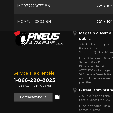
MO97722067318N
22" x 10"
MO97722080318N
22" x 10"
Magasin ouvert a
public
1241, boul. Jean-Baptiste-
Rolland Ouest,
St⁠-⁠Jérôme, Québec J7Y 4
Lundi à Vendredi : 8h à 1
Samedi : 8h à 17h
Dimanche : Fermé
ATTENTION - Le magasin
Service à la clientèle
Jérôme sera fermé le 6 ao
raison d'une panne élect
1-866-220-8025
planifiée.
Lundi à Vendredi : 8h à 18h
Bureau administra
Facebook
2650, rue Étienne⁠-⁠Lenoir,
Contactez-nous
Laval, Québec H7R 0A3
Lundi à Vendredi : 8h à 1
Samedi : Fermé