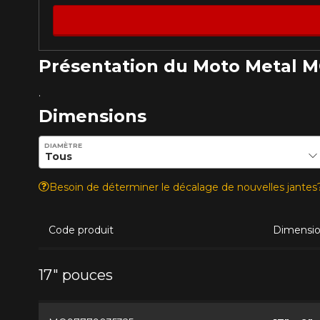
Présentation du Moto Metal M
.
Dimensions
Entrez les dimensions souhaitées pour vérifier la disponib
DIAMÈTRE
Besoin de déterminer le décalage de nouvelles jante
Code produit
Dimensi
17" pouces