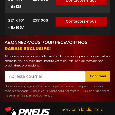
Contactez-nous
- 6x135
22" x 10"
257,00$
Contactez-nous
- 8x165.1
ABONNEZ-VOUS POUR RECEVOIR NOS
RABAIS EXCLUSIFS!
Abonnez-vous à notre infolettre afin d'obtenir nos promotions et rabais
exclusifs. Vous n'avez qu'à inscrire votre courriel afin de recevoir nos
prochaines promotions.
Courriel
Confirmer
Nous nous engageons à vous envoyer seulement des promotions ou
rabais avantageux pour vous. Votre courriel restera 100% confidentiel et
ne sera jamais partagé ou vendu.
Service à la clientèle