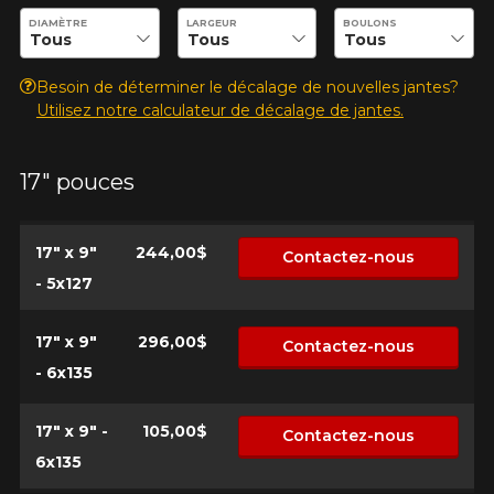
à la clientèle, qui se fera un plaisir de
Entrez les dimensions souhaitées pour vérifier la disponibilité 
DIAMÈTRE
LARGEUR
BOULONS
rechercher des options pour votre
configuration.
Besoin de déterminer le décalage de nouvelles jantes?
1-866-220-8025
Utilisez notre calculateur de décalage de jantes.
*Attention cette dimension représente une possibilité
d'équipement pour votre véhicule, vous devez vérifier
17" pouces
l'exactitude de l'information sur votre véhicule directement
avant de commander.
17" x 9"
244,00$
Contactez-nous
- 5x127
17" x 9"
296,00$
Contactez-nous
- 6x135
17" x 9" -
105,00$
Contactez-nous
6x135