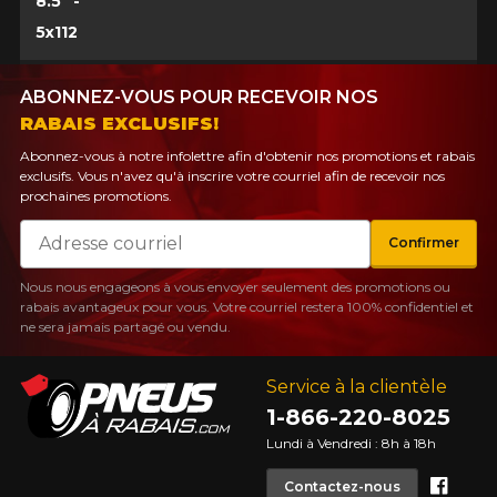
8.5" -
5x112
ABONNEZ-VOUS POUR RECEVOIR NOS
RABAIS EXCLUSIFS!
Abonnez-vous à notre infolettre afin d'obtenir nos promotions et rabais
exclusifs. Vous n'avez qu'à inscrire votre courriel afin de recevoir nos
prochaines promotions.
Courriel
Confirmer
Nous nous engageons à vous envoyer seulement des promotions ou
rabais avantageux pour vous. Votre courriel restera 100% confidentiel et
ne sera jamais partagé ou vendu.
Service à la clientèle
1-866-220-8025
Lundi à Vendredi : 8h à 18h
Face
Contactez-nous