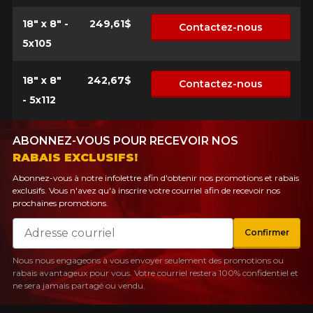
18" x 8" -
249,61$
Contactez-nous
5x105
18" x 8"
242,67$
Contactez-nous
- 5x112
ABONNEZ-VOUS POUR RECEVOIR NOS
RABAIS EXCLUSIFS!
Abonnez-vous à notre infolettre afin d'obtenir nos promotions et rabais
exclusifs. Vous n'avez qu'à inscrire votre courriel afin de recevoir nos
prochaines promotions.
Courriel
Confirmer
Nous nous engageons à vous envoyer seulement des promotions ou
rabais avantageux pour vous. Votre courriel restera 100% confidentiel et
ne sera jamais partagé ou vendu.