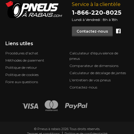
Service à la clientèle
1-866-220-8025
Lundi à Vendredi : 8h à 18h
Face
Contactez-nous
Liens utiles
Procédures d'achat
Calculateur d'équivalence de
pneus
Méthodes de paiement
Comparateur de dimensions
Politique de retour
Calculateur de décalage de jantes
Politique de cookies
L'entretien de vos pneus
Foire aux questions
Contactez-nous
© Pneus à rabais 2026 Tous droits réservés.
Termes et conditions
Politique de confidentialité