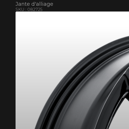
Jante d'alliage
SKU : 082725
RABAIS10
CODE PROMO
POUR UN TEMPS LIMITÉ SUR PRODU