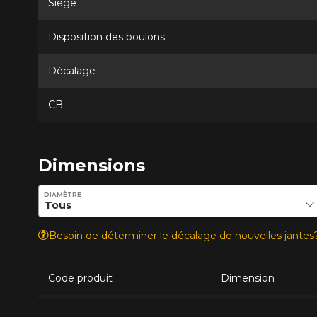
Siège
Disposition des boulons
Décalage
CB
Dimensions
Entrez les dimensions souhaitées pour vérifier la disponib
DIAMÈTRE
Besoin de déterminer le décalage de nouvelles jante
Code produit
Dimension