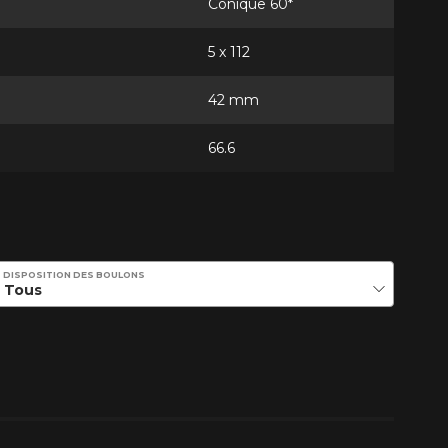
Conique 60*
5 x 112
42 mm
66.6
DISPOSITION DES BOULONS