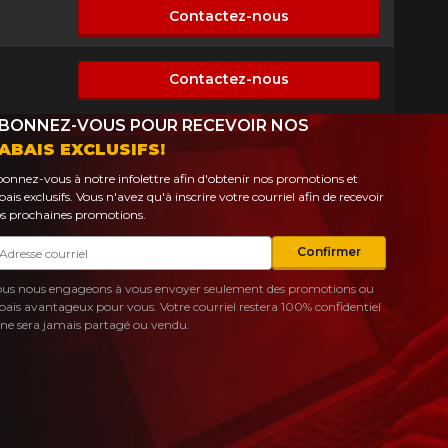
Contactez-nous
sponible
Contactez-nous
sponible
BONNEZ-VOUS POUR RECEVOIR NOS
ABAIS EXCLUSIFS!
onnez-vous à notre infolettre afin d'obtenir nos promotions et
bais exclusifs. Vous n'avez qu'à inscrire votre courriel afin de recevoir
s prochaines promotions.
urriel
Confirmer
us nous engageons à vous envoyer seulement des promotions ou
bais avantageux pour vous. Votre courriel restera 100% confidentiel
 ne sera jamais partagé ou vendu.