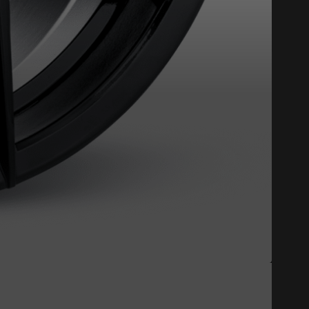
Fermer
st disponible en ligne
itez pas à contacter notre
figuration.
tude de l'information sur votre