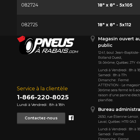
082724
18" x 8" - 5x105
082725
18" x 8" - 5x112
Magasin ouvert a
public
1241, boul. Jean-Baptiste-
Rolland Ouest,
St⁠-⁠Jérôme, Québec J7Y 4
Lundi à Vendredi : 8h à 1
Samedi : 8h à 17h
Dimanche : Fermé
ATTENTION - Le magasin
Service à la clientèle
Jérôme sera fermé le 6 ao
raison d'une panne élect
1-866-220-8025
planifiée.
Lundi à Vendredi : 8h à 18h
Bureau administra
Facebook
2650, rue Étienne⁠-⁠Lenoir,
Contactez-nous
Laval, Québec H7R 0A3
Lundi à Vendredi : 8h à 1
Samedi : Fermé
Dimanche : Fermé