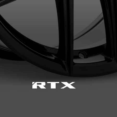
VOTRE VÉHICULE
aucun résultat ne convenant parfaitement à votre recherche n'e
 aimerions vous aider à trouver le produit qu'il vous faut. N'hés
èle, qui se fera un plaisir de rechercher des options pour votre con
5
e une possibilité d'équipement pour votre véhicule, vous devez vérifier l'exacti
mmander.