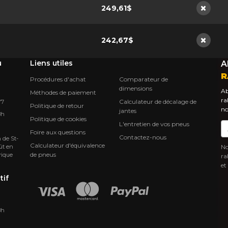
249,61$
Non di
242,67$
Non di
u
Liens utiles
A
R
Procédures d'achat
Comparateur de
dimensions
Ab
Méthodes de paiement
ra
Calculateur de décalage de
Y7
Politique de retour
no
jantes
8h
Politique de cookies
L'entretien de vos pneus
Co
Foire aux questions
Contactez-nous
 de St-
Calculateur d'équivalence
ût en
No
de pneus
rique
ra
et
tif
8h