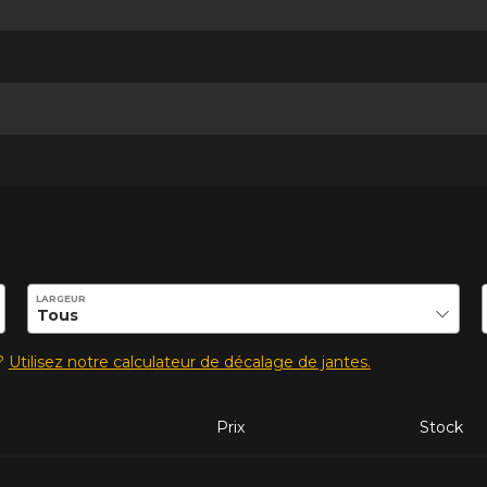
ilité de ce produit.
LARGEUR
s?
Utilisez notre calculateur de décalage de jantes.
Prix
Stock