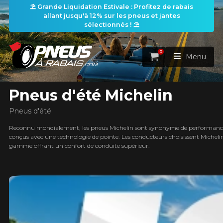
⛱️ Grande Liquidation Estivale : Profitez de rabais
allant jusqu'à 12% sur les pneus et jantes
les filtres
sélectionnés ! ⛱️
0
Panier
Menu
Pneus d'été Michelin
ACCUEIL
Pneus d'été
PNEUS
Reconnu mondialement, les pneus Michelin sont synonyme de performance, de 
conçus avec une technologie de pointe. Les conducteurs choisissent Michel
gamme offrant un confort de conduite supérieur.
earch
ROUES
RECHERCHE DE PNEUS
VOIR TOUT
ENSEMBLES
Rechercher par
RECHERCHE DE ROUES
VOIR TOUT
Par dimensions
Par véhicule
PROMOTIONS
RECHERCHE D'ENSEMBLES
Recherche par dimensions
LARGEUR
RAPPORT
DIAMÈTRE
Par véhicule
Par dimensions
PNEUS & JANTES