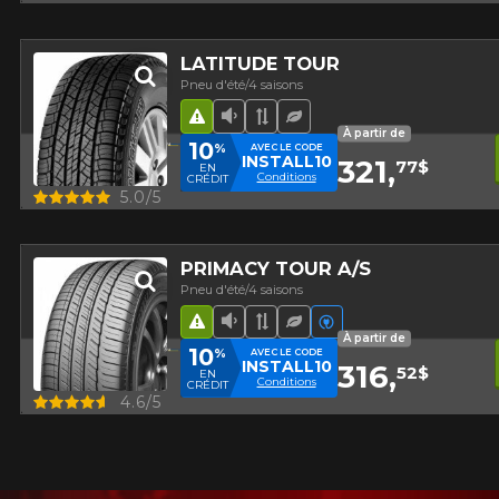
LATITUDE TOUR
Pneu d'été/4 saisons
Hasard routier
Faible niveau sonore
Bande de roulement asy
Pneu écologique
À partir de
10
%
AVEC LE CODE
INSTALL10
321,
77$
EN
Conditions
CRÉDIT
Aperçu
5.0/5
PRIMACY TOUR A/S
Pneu d'été/4 saisons
Hasard routier
Faible niveau sonore
Bande de roulement asy
Pneu écologique
Véhicules électriq
À partir de
10
%
AVEC LE CODE
INSTALL10
316,
52$
EN
Conditions
CRÉDIT
Aperçu
4.6/5