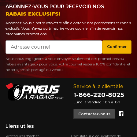
ABONNEZ-VOUS POUR RECEVOIR NOS
RABAIS EXCLUSIFS!
Abonnez-vous à notre infolettre afin d'obtenir nos promotions et rabais
exclusifs. Vous n'avez qu'à inscrire votre courriel afin de recevoir nos
prochaines promotions.
Courriel
Confirmer
Nous nous engageons à vous envoyer seulement des promotions ou
rabais avantageux pour vous. Votre courriel restera 100% confidentiel et
ne sera jamais partagé ou vendu.
Service à la clientèle
1-866-220-8025
Lundi à Vendredi : 8h à 18h
Face
Contactez-nous
Liens utiles
Procédures d'achat
Calculateur d'équivalence de