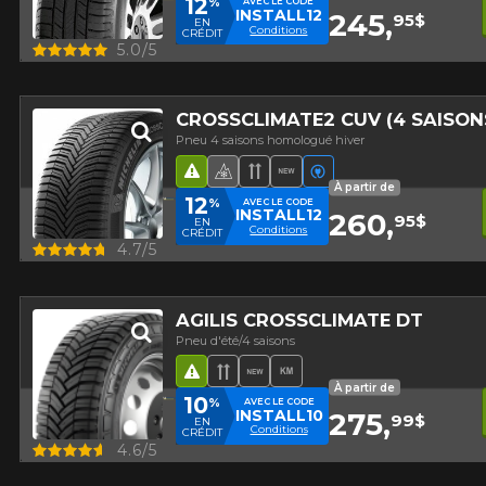
12
%
AVEC LE CODE
INSTALL12
245,
95$
EN
Conditions
CRÉDIT
Aperçu
5.0/5
CROSSCLIMATE2 CUV (4 SAISO
Pneu 4 saisons homologué hiver
Hasard routier
Pneu 4 saisons homologué hi
Bande de roulement direc
Nouveau produit
Véhicules électriq
À partir de
12
%
AVEC LE CODE
INSTALL12
260,
95$
EN
Conditions
CRÉDIT
Aperçu
4.7/5
AGILIS CROSSCLIMATE DT
Pneu d'été/4 saisons
Hasard routier
Bande de roulement directio
Nouveau produit
Haut kilométrage
À partir de
10
%
AVEC LE CODE
INSTALL10
275,
99$
EN
Conditions
CRÉDIT
Aperçu
4.6/5