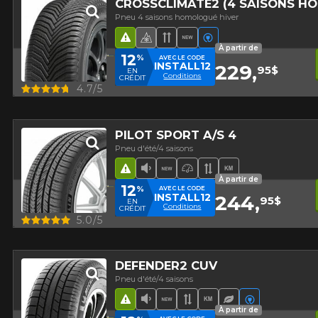
CROSSCLIMATE2 (4 SAISONS H
Pneu 4 saisons homologué hiver
Hasard routier
Pneu 4 saisons homologué hi
Bande de roulement direc
Nouveau produit
Véhicules électriq
À partir de
12
%
AVEC LE CODE
INSTALL12
229,
95$
EN
Conditions
CRÉDIT
Aperçu
4.7/5
PILOT SPORT A/S 4
Pneu d'été/4 saisons
Hasard routier
Faible niveau sonore
Nouveau produit
Pneu haute performa
Bande de rouleme
Haut kilométra
À partir de
12
%
AVEC LE CODE
INSTALL12
244,
95$
EN
Conditions
CRÉDIT
Aperçu
5.0/5
DEFENDER2 CUV
Pneu d'été/4 saisons
Hasard routier
Faible niveau sonore
Nouveau produit
Bande de roulement 
Haut kilométrage
Pneu écologiq
Véhicules é
À partir de