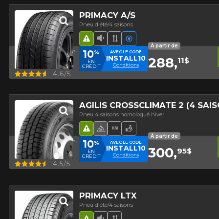
PRIMACY A/S
Pneu d'été/4 saisons
Hasard routier
Faible niveau sonore
Bande de roulement asy
Véhicules électriques
À partir de
10
%
AVEC LE CODE
INSTALL10
288,
11$
EN
Conditions
CRÉDIT
Aperçu
4.6/5
AGILIS CROSSCLIMATE 2 (4 SA
Pneu 4 saisons homologué hiver
Hasard routier
Pneu 4 saisons homologué hi
Haut kilométrage
Meilleur rapport qualité
À partir de
10
%
AVEC LE CODE
INSTALL10
300,
95$
EN
Conditions
CRÉDIT
Aperçu
4.5/5
PRIMACY LTX
Pneu d'été/4 saisons