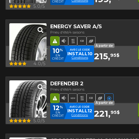
Conditions
CRÉDIT
Aperçu
5.0/5
ENERGY SAVER A/S
Pneu d'été/4 saisons
Hasard routier
Faible niveau sonore
Bande de roulement asy
Haut kilométrage
Pneu écologique
À partir de
10
%
AVEC LE CODE
INSTALL10
215,
95$
EN
Conditions
CRÉDIT
Aperçu
4.0/5
DEFENDER 2
Pneu d'été/4 saisons
Hasard routier
Faible niveau sonore
Nouveau produit
Bande de roulement 
Haut kilométrage
Pneu écologiq
Véhicules é
À partir de
12
%
AVEC LE CODE
INSTALL12
221,
95$
EN
Conditions
CRÉDIT
Aperçu
5.0/5