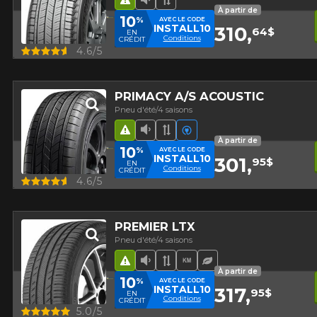
Hasard routier
Faible niveau sonore
Bande de roulement asy
À partir de
10
%
AVEC LE CODE
INSTALL10
310,
64$
EN
Conditions
CRÉDIT
Aperçu
4.6/5
PRIMACY A/S ACOUSTIC
Pneu d'été/4 saisons
Hasard routier
Faible niveau sonore
Bande de roulement asy
Véhicules électriques
À partir de
10
%
AVEC LE CODE
INSTALL10
301,
95$
EN
Conditions
CRÉDIT
Aperçu
4.6/5
PREMIER LTX
Pneu d'été/4 saisons
Hasard routier
Faible niveau sonore
Bande de roulement asy
Haut kilométrage
Pneu écologique
À partir de
10
%
AVEC LE CODE
INSTALL10
317,
95$
EN
Conditions
CRÉDIT
Aperçu
5.0/5