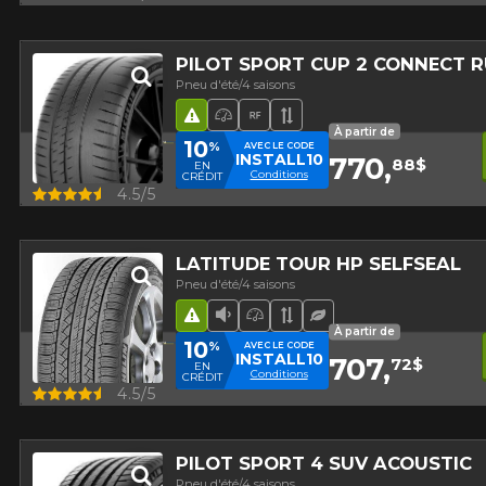
PILOT SPORT CUP 2 CONNECT R
Pneu d'été/4 saisons
Hasard routier
Pneu haute performance
Runflat
Bande de roulement 
À partir de
10
%
AVEC LE CODE
INSTALL10
770,
88$
EN
Conditions
CRÉDIT
Aperçu
4.5/5
LATITUDE TOUR HP SELFSEAL
Pneu d'été/4 saisons
Hasard routier
Faible niveau sonore
Pneu haute performance
Bande de roulement 
Pneu écologique
À partir de
10
%
AVEC LE CODE
INSTALL10
707,
72$
EN
Conditions
CRÉDIT
Aperçu
4.5/5
PILOT SPORT 4 SUV ACOUSTIC
Pneu d'été/4 saisons