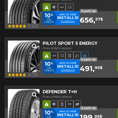
Hasard routier
Faible niveau sonore
Nouveau produit
Pneu haute performa
À partir de
10
%
AVEC LE CODE
INSTALL10
656,
57$
EN
Conditions
CRÉDIT
Aperçu
5.0/5
PILOT SPORT 5 ENERGY
Pneu d'été/4 saisons
Hasard routier
Nouveau produit
Pneu haute performance
Bande de roulement 
Choix de l'équipe
Véhicules élec
À partir de
10
%
AVEC LE CODE
INSTALL10
491,
95$
EN
Conditions
CRÉDIT
Aperçu
4.7/5
DEFENDER T+H
Pneu d'été/4 saisons
Hasard routier
Faible niveau sonore
Bande de roulement asy
Haut kilométrage
Pneu écologique
À partir de
10
%
AVEC LE CODE
INSTALL10
199,
95$
EN