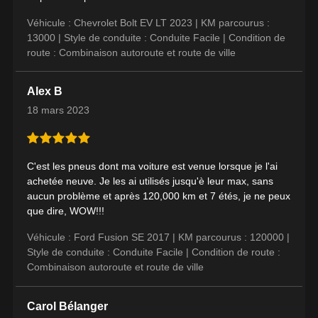
Véhicule : Chevrolet Bolt EV LT 2023 |
KM parcourus :
13000 |
Style de conduite : Conduite Facile |
Condition de
Modèle
route : Combinaison autoroute et route de ville
Alex B
18 mars 2023
Option
C'est les pneus dont ma voiture est venue lorsque je l'ai
achetée neuve. Je les ai utilisés jusqu'è leur max, sans
KM parcourus
aucun problème et après 120,000 km et 7 étés, je ne peux
que dire, WOW!!!
Véhicule : Ford Fusion SE 2017 |
KM parcourus : 120000 |
Style de conduite : Conduite Facile |
Condition de route :
Style de conduite
Combinaison autoroute et route de ville
VOICI LES DIMENSIONS POUR VOTRE VÉHICULE
Fer
Carol Bélanger