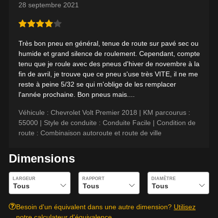
Que magasinez-vous?
28 septembre 2021
Condition de route
Très bon pneu en général, tenue de route sur pavé sec ou
Votre avis
Malheureusement, aucun résultat ne
humide et grand silence de roulement. Cependant, compte
convenant parfaitement à votre recherche
tenu que je roule avec des pneus d'hiver de novembre à la
Note
n'est disponible en ligne présentement.
fin de avril, je trouve que ce pneu s'use très VITE, il ne me
1
2
3
4
5
Nous aimerions vous aider à trouver le
reste à peine 5/32 se qui m'oblige de les remplacer
produit qu'il vous faut. N'hésitez pas à
l'année prochaine. Bon pneus mais....
contacter notre service à la clientèle, qui se
Commentaire
Véhicule : Chevrolet Volt Premier 2018 |
KM parcourus :
fera un plaisir de rechercher des options
55000 |
Style de conduite : Conduite Facile |
Condition de
pour votre configuration.
route : Combinaison autoroute et route de ville
1-866-220-8025
Dimensions
Envoyer
*Attention cette dimension représente une possibilité d'équipement
pour votre véhicule, vous devez vérifier l'exactitude de l'information
Entrez les dimensions souhaitées pour vérifier la disponibilité de ce 
Annuler
LARGEUR
RAPPORT
DIAMÈTRE
sur votre véhicule directement avant de commander.
Besoin d'un équivalent dans une autre dimension?
Utilisez
notre calculateur d'équivalence.