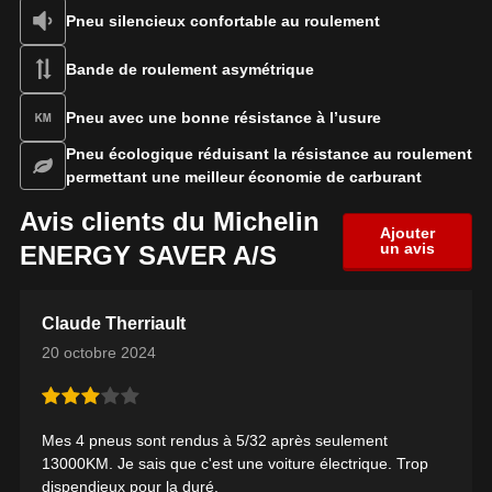
Clo
Pneu silencieux confortable au roulement
Votre avis concernant le
ENERGY SAVER A/S
Bande de roulement asymétrique
Nom
Pneu avec une bonne résistance à l’usure
Pneu écologique réduisant la résistance au roulement
permettant une meilleur économie de carburant
Avis clients du Michelin
Courriel
Ajouter
un avis
ENERGY SAVER A/S
Votre véhicule
Claude Therriault
Année
20 octobre 2024
Mes 4 pneus sont rendus à 5/32 après seulement
Marque
13000KM. Je sais que c'est une voiture électrique. Trop
dispendieux pour la duré.