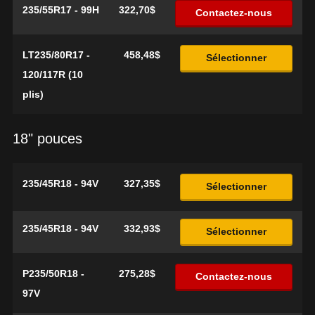
235/55R17 - 99H
322,70$
Contactez-nous
LT235/80R17 -
458,48$
Sélectionner
120/117R (10
plis)
18" pouces
235/45R18 - 94V
327,35$
Sélectionner
235/45R18 - 94V
332,93$
Sélectionner
P235/50R18 -
275,28$
Contactez-nous
97V