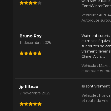
with some trade-
ContiWinterConta
Véhicule : Audi 
Autoroute surto
Vraiment surpris 
Bruno Roy
au moins équivale
11 décembre 2025
sur routes de cam
vraiment hivernal
Chine. Alors ...
Véhicule : Mazda
autoroute et rout
ils sont vraiment
jp filteau
7 novembre 2025
Véhicule : Honda
et route de ville