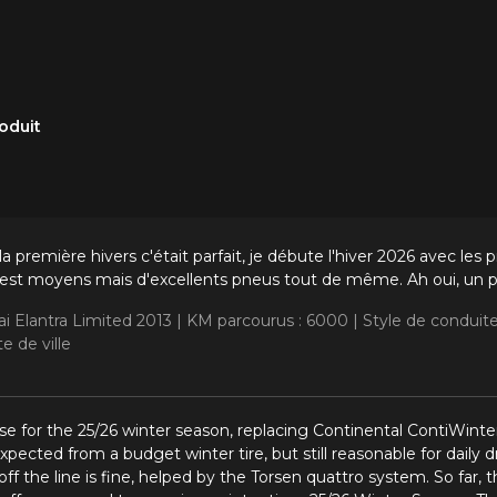
oduit
la première hivers c'était parfait, je débute l'hiver 2026 avec les
'est moyens mais d'excellents pneus tout de même. Ah oui, un peu
i Elantra Limited 2013 |
KM parcourus : 6000 |
Style de conduite
e de ville
ese for the 25/26 winter season, replacing Continental ContiWinter
xpected from a budget winter tire, but still reasonable for daily dr
 off the line is fine, helped by the Torsen quattro system. So far,