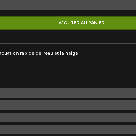
Marque
Modèle
AJOUTER AU PANIER
Style de conduite
Condition de route
VOTRE VÉHICULE
cuation rapide de l'eau et la neige
aucun résultat ne convenant parfaitement à votre recherche n'e
 aimerions vous aider à trouver le produit qu'il vous faut. N'hés
èle, qui se fera un plaisir de rechercher des options pour votre con
5
e une possibilité d'équipement pour votre véhicule, vous devez vérifier l'exacti
mmander.