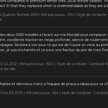
offs compared to premium winter tires. 25/26 Winter Season. Th
ct SI that they replaced which is understandable as they are a b
A4 Quattro Technik 2019 |
KM parcourus : 100 |
Style de conduite
ut
des deux S360 installés a l'avant sur ma Mazda5 pour remplacer d
nt, excellente traction en neige profonde, silence de roulement 
pagne. Restera à voir pour ce qui est de l'usure on verra au prin
es , je suis enchantés et ce pour une fraction du prix de mes Pirel
 5 GS 2012 |
KM parcourus : 1500 |
Style de conduite : Conduite
e de ville
 fiables et silencieux merci a l'équipe de pneus a rabais pour c
 Civic EX 2010 |
KM parcourus : 434 |
Style de conduite : Conduite