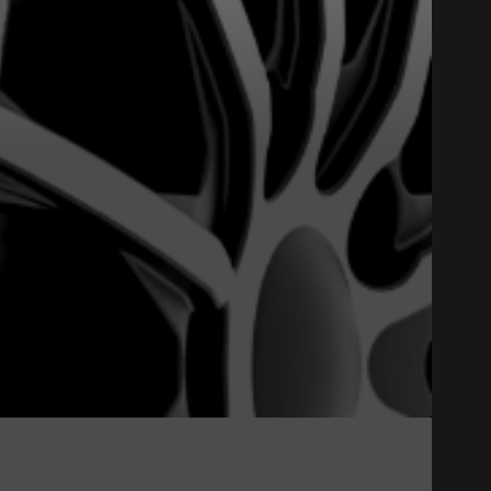
Close