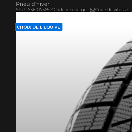
Pneu d'hiver
SKU : S3601756514
Code de charge :
82
Code de vitesse :
RABAIS10
CODE PROMO
POUR UN TEMPS LIMITÉ SUR PRODUITS SÉLECT
CHOIX DE L'ÉQUIPE