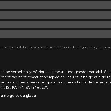
mme. Elle n'est donc pas comparable aux produits de catégories ou gammes di
ec une semelle asymétrique.
Il procure une grande maniabilité 
ment facilitent l'évacuation rapide de l'eau et la neige afin de r
rmances accrues
à
basse température, une distance de freinage plu
15", 16", 17", 18", 19" et 20".
e neige et de glace