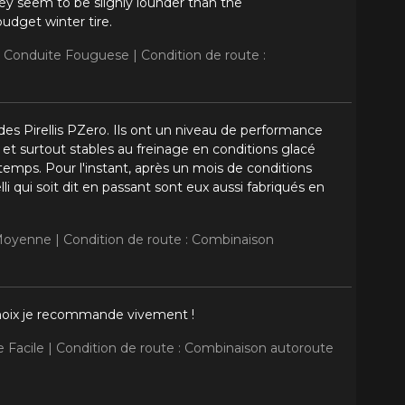
ey seem to be slighly lounder than the
udget winter tire.
 : Conduite Fouguese |
Condition de route :
es Pirellis PZero. Ils ont un niveau de performance
et surtout stables au freinage en conditions glacé
temps. Pour l'instant, après un mois de conditions
li qui soit dit en passant sont eux aussi fabriqués en
 Moyenne |
Condition de route : Combinaison
e choix je recommande vivement !
 Facile |
Condition de route : Combinaison autoroute