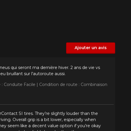
Ajouter un avis
 pneus qui seront ma dernière hiver. 2 ans de vie vs
 bruillant sur l'autoroute aussi.
 : Conduite Facile |
Condition de route : Combinaison
Contact SI tires. They’re slightly louder than the
iving. Overall grip is a bit lower, especially when
 they seem like a decent value option if you’re okay