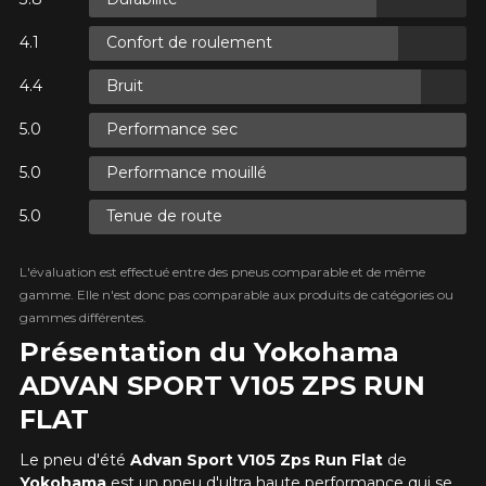
Confort de roulement
ITÉ SUR
Courriel
NNÉS.
VANT TAXES.
Bruit
ITÉ SUR
NNÉS.
VANT TAXES.
Performance sec
Votre véhicule
Année
Performance mouillé
Tenue de route
ITÉ SUR
NNÉS.
VANT TAXES.
L'évaluation est effectué entre des pneus comparable et de même
Marque
gamme. Elle n'est donc pas comparable aux produits de catégories ou
gammes différentes.
Présentation du Yokohama
ADVAN SPORT V105 ZPS RUN
Modèle
FLAT
Le pneu d'été
Advan Sport V105 Zps Run Flat
de
Yokohama
est un pneu d'ultra haute performance qui se