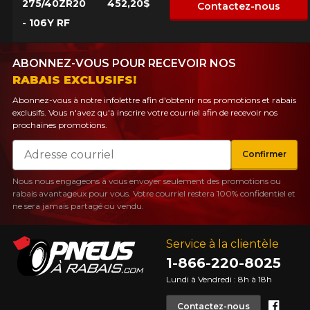
275/40ZR20
452,20$
Contactez-nous
- 106Y RF
ABONNEZ-VOUS POUR RECEVOIR NOS
RABAIS EXCLUSIFS!
Abonnez-vous à notre infolettre afin d'obtenir nos promotions et rabais
exclusifs. Vous n'avez qu'à inscrire votre courriel afin de recevoir nos
prochaines promotions.
Courriel
Confirmer
Nous nous engageons à vous envoyer seulement des promotions ou
rabais avantageux pour vous. Votre courriel restera 100% confidentiel et
ne sera jamais partagé ou vendu.
Service à la clientèle
1-866-220-8025
Lundi à Vendredi : 8h à 18h
Face
Contactez-nous