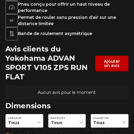
N'hésitez pas à contacter notre service
Pneu conçu pour offrir un haut niveau de
à la clientèle, qui se fera un plaisir de
performance
Commentaire
rechercher des options pour votre
Permet de rouler sans pression d’air sur une
configuration.
distance limitée
1-866-220-8025
Bande de roulement asymétrique
Avis clients du
*Attention cette dimension représente une possibilité
Envoyer
d'équipement pour votre véhicule, vous devez vérifier
Yokohama ADVAN
l'exactitude de l'information sur votre véhicule directement
Annuler
Ajouter
avant de commander.
un avis
SPORT V105 ZPS RUN
FLAT
Aucun avis pour le moment.
Dimensions
Entrez les dimensions souhaitées pour vérifier la disponibilité 
LARGEUR
RAPPORT
DIAMÈTRE