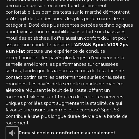
Option
démarque par son roulement particulièrement
confortable. Les derniers tests sur le marché démontrent
qu'il s'agit de l'un des pneus les plus performants de sa
catégorie. Doté des plus récentes percées technologiques
pour favoriser une maniabilité sans effort sur chaussées
KM parcourus
mouillées et sèches, il offre aussi un confort douillet pour
assurer une conduite parfaite. L'
ADVAN Sport V105 Zps
Run Flat
procure une expérience de conduite
VOICI LES DIMENSIONS POUR VOTRE VÉHICULE
exceptionnelle. Des pavés plus larges à l'extérieur de la
Fe
Style de conduite
semelle améliorent les performances sur chaussées
sèches, tandis que les rainures accrues de la surface de
Que magasinez-vous?
contact optimisent les performances sur les chaussées
mouillées. Les pavés de la semelle répartis de manière
aléatoire réduisent le bruit de la route, offrant un
Condition de route
roulement silencieux et tout en douceur. Les nervures
uniques profilées sport augmentent la stabilité, ce qui
Malheureusement, aucun résultat ne
favorise une usure uniforme, et le composé Sport 5S
convenant parfaitement à votre
contribue à une plus longue durée de vie de la bande de
Votre avis
recherche n'est disponible en ligne
roulement.
présentement. Nous aimerions vous
Note
Pneu silencieux confortable au roulement
aider à trouver le produit qu'il vous faut.
1
2
3
4
5