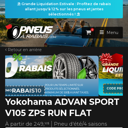
⛱️ Grande Liquidation Estivale : Profitez de rabais
allant jusqu'à 12% sur les pneus et jantes
sélectionnés ! ⛱️
0
Panier
Menu
Retour en arrière
ACCUEIL
PNEUS
ROUES
SUR
APPLICABLE SUR TOUT ACHAT 
RECHERCHE DE PNEUS
KUMHO12
VOIR TOUT
CODE PROMO
.
PNEUS DE MARQUE KUMHO*
P
 TAXES.
D'INFO
Yokohama ADVAN SPORT
ENSEMBLES
Rechercher par
RECHERCHE DE ROUES
VOIR TOUT
Par dimensions
Par véhicule
V105 ZPS RUN FLAT
PROMOTIONS
RECHERCHE D'ENSEMBLES
Recherche par dimensions
LARGEUR
RAPPORT
DIAMÈTRE
Par véhicule
Par dimensions
À partir de
249,
Pneu d'été/4 saisons
90$
PNEUS & JANTES