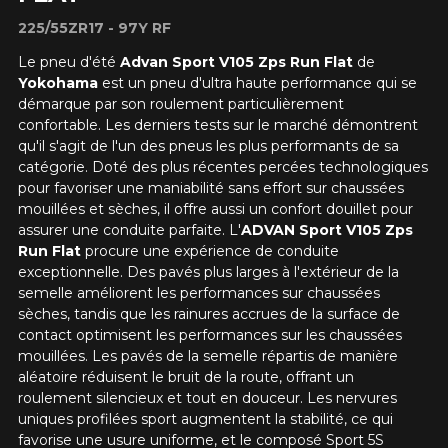
225/55ZR17 - 97Y RF
Le pneu d'été
Advan Sport V105 Zps Run Flat
de
Yokohama
est un pneu d'ultra haute performance qui se
démarque par son roulement particulièrement
confortable. Les derniers tests sur le marché démontrent
qu'il s'agit de l'un des pneus les plus performants de sa
catégorie. Doté des plus récentes percées technologiques
pour favoriser une maniabilité sans effort sur chaussées
mouillées et sèches, il offre aussi un confort douillet pour
assurer une conduite parfaite. L'
ADVAN Sport V105 Zps
Run Flat
procure une expérience de conduite
AJOUTER UN AVIS
exceptionnelle. Des pavés plus larges à l'extérieur de la
Cl
semelle améliorent les performances sur chaussées
Votre avis concernant le
sèches, tandis que les rainures accrues de la surface de
ADVAN SPORT V105 ZPS
contact optimisent les performances sur les chaussées
mouillées. Les pavés de la semelle répartis de manière
RUN FLAT
aléatoire réduisent le bruit de la route, offrant un
roulement silencieux et tout en douceur. Les nervures
Nom
uniques profilées sport augmentent la stabilité, ce qui
favorise une usure uniforme, et le composé Sport 5S