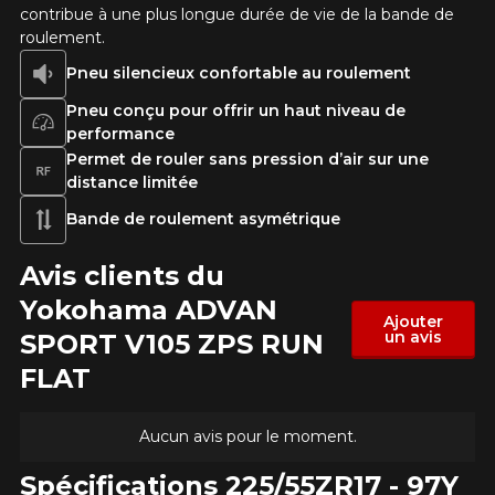
contribue à une plus longue durée de vie de la bande de
roulement.
Courriel
Pneu silencieux confortable au roulement
Pneu conçu pour offrir un haut niveau de
performance
Votre véhicule
Permet de rouler sans pression d’air sur une
distance limitée
Année
Bande de roulement asymétrique
Avis clients du
Marque
Yokohama ADVAN
Ajouter
un avis
SPORT V105 ZPS RUN
FLAT
Modèle
Aucun avis pour le moment.
Spécifications 225/55ZR17 - 97Y