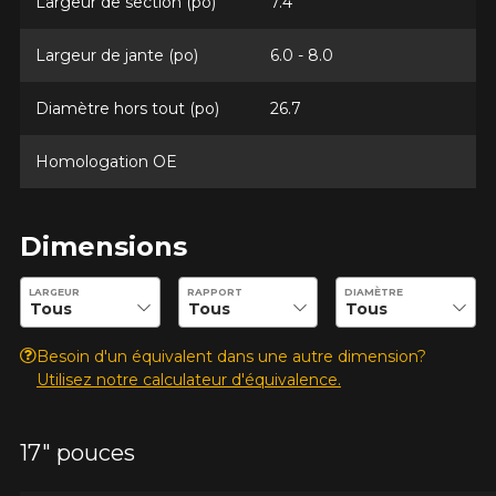
Largeur de section (po)
7.4
Largeur de jante (po)
6.0 - 8.0
Diamètre hors tout (po)
26.7
Homologation OE
Dimensions
Entrez les dimensions souhaitées pour vérifier la disponibilité 
LARGEUR
RAPPORT
DIAMÈTRE
Besoin d'un équivalent dans une autre dimension?
Utilisez notre calculateur d'équivalence.
17" pouces