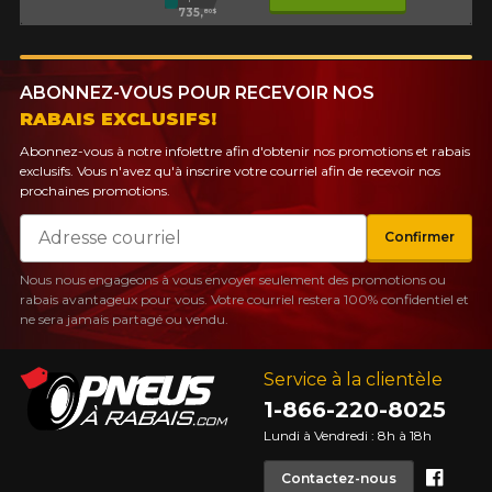
735,
80$
ABONNEZ-VOUS POUR RECEVOIR NOS
RABAIS EXCLUSIFS!
Abonnez-vous à notre infolettre afin d'obtenir nos promotions et rabais
exclusifs. Vous n'avez qu'à inscrire votre courriel afin de recevoir nos
prochaines promotions.
Courriel
Confirmer
Nous nous engageons à vous envoyer seulement des promotions ou
rabais avantageux pour vous. Votre courriel restera 100% confidentiel et
ne sera jamais partagé ou vendu.
Service à la clientèle
1-866-220-8025
Lundi à Vendredi : 8h à 18h
Face
Contactez-nous