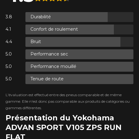
R
Durabilité
AXES.
R
Confort de roulement
AXES.
Bruit
Performance sec
Performance mouillé
R
AXES.
Tenue de route
L'évaluation est effectué entre des pneus comparable et de même
gamme. Elle n'est donc pas comparable aux produits de catégories ou
gammes différentes.
Présentation du Yokohama
ADVAN SPORT V105 ZPS RUN
FLAT