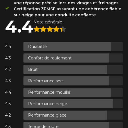
une réponse précise lors des virages et freinages
Certification 3PMSF assurant une adhérence fiable
sur neige pour une conduite confiante
4.4
ES.
Note générale
ES.
Durabilité
Confort de roulement
Bruit
ES.
Performance sec
Performance mouillé
Performance neige
Performance glace
Tenue de route