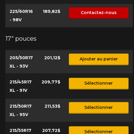
225/60R16
189,82$
Contactez-nous
- 98V
17" pouces
205/50R17
201,12$
Ajouter au panier
XL - 93V
215/45R17
209,77$
Sélectionner
XL - 91V
215/50R17
211,53$
Sélectionner
XL - 95V
215/55R17
207,72$
Sélectionner