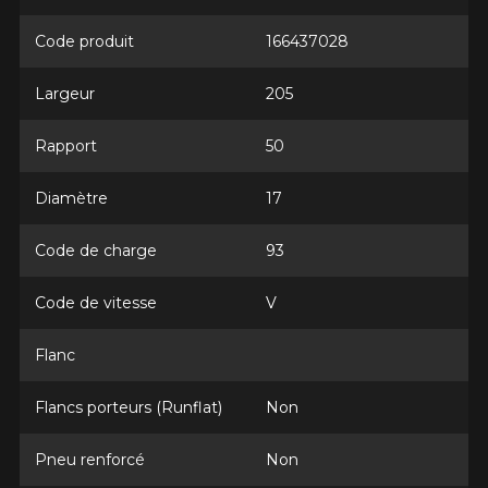
Nom
Code produit
166437028
Largeur
205
Courriel
Rapport
50
Diamètre
17
Votre véhicule
Année
Code de charge
93
Code de vitesse
V
Flanc
Marque
Flancs porteurs (Runflat)
Non
Pneu renforcé
Non
Modèle