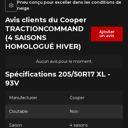
Pneu conçu pour exceller dans les conditions de
neige
Avis clients du Cooper
TRACTIONCOMMAND
Ajouter
un avis
(4 SAISONS
HOMOLOGUÉ HIVER)
Aucun avis pour le moment.
Spécifications 205/50R17 XL -
AJOUTER UN AVIS
93V
Clo
Votre avis concernant le
Manufacturier
Cooper
TRACTIONCOMMAND (4
SAISONS HOMOLOGUÉ
Cloutable
Non
HIVER)
Saison
4 saisons