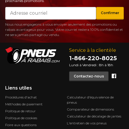
prochaines promotions.
Courriel
Confirmer
Nous nous engageons à vous envoyer seulement des promotions ou
rabais avantageux pour vous. Votre courriel restera 100% confidentiel et
ne sera jamais partagé ou vendu.
Service à la clientèle
1-866-220-8025
Lundi à Vendredi : 8h à 18h
Face
Contactez-nous
Liens utiles
Procédures d'achat
Calculateur d'équivalence de
pneus
Méthodes de paiement
Comparateur de dimensions
Politique de retour
Calculateur de décalage de jantes
Politique de cookies
L'entretien de vos pneus
Foire aux questions