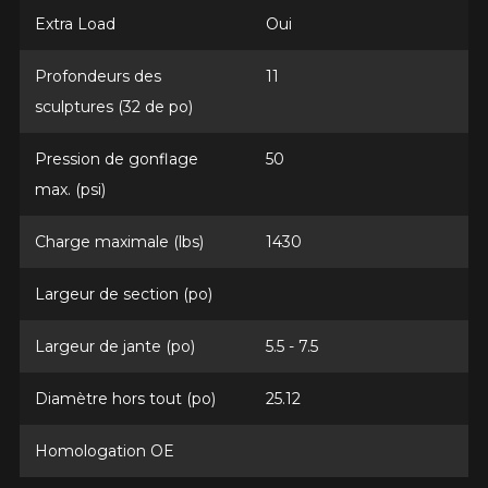
Extra Load
Oui
Profondeurs des
11
Option
sculptures (32 de po)
Pression de gonflage
50
max. (psi)
KM parcourus
Charge maximale (lbs)
1430
VOICI LES DIMENSIONS POUR VOTRE VÉHICULE
Largeur de section (po)
Fe
Style de conduite
Largeur de jante (po)
5.5 - 7.5
Que magasinez-vous?
Diamètre hors tout (po)
25.12
Condition de route
Homologation OE
Malheureusement, aucun résultat ne
convenant parfaitement à votre