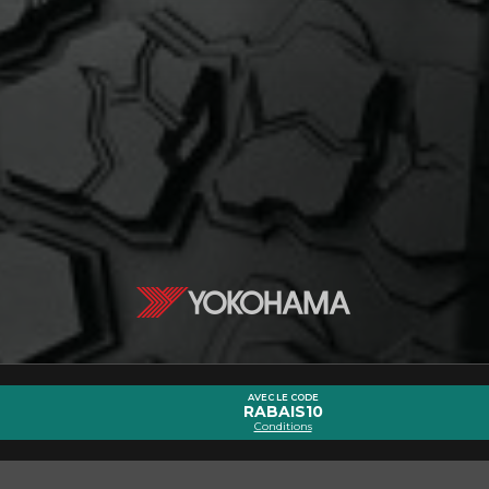
cernant le GEOLANDAR X-M/T G005
Courriel
Marque
Modèle
AVEC LE CODE
RABAIS10
Conditions
Style de conduite
Condition de route
VOTRE VÉHICULE