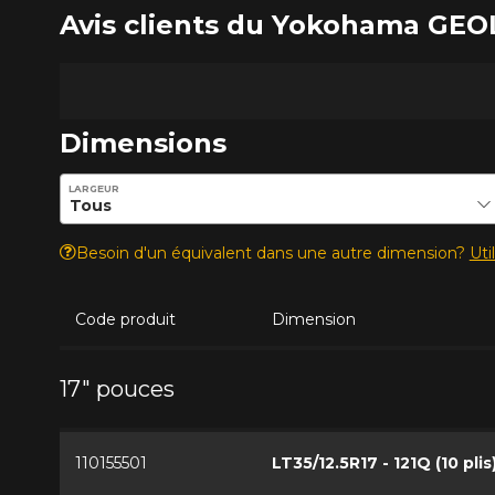
Avis clients du Yokohama GE
Dimensions
Entrez les dimensions souhaitées pour vérifier la disponib
LARGEUR
Besoin d'un équivalent dans une autre dimension?
Uti
Code produit
Dimension
17" pouces
110155501
LT35/12.5R17 - 121Q (10 plis