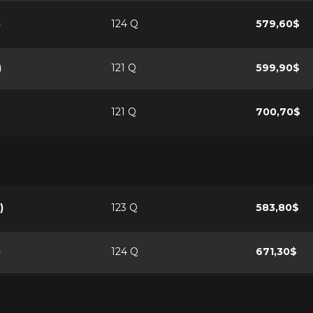
)
124 Q
579,60$
)
121 Q
599,90$
121 Q
700,70$
)
123 Q
583,80$
)
124 Q
671,30$