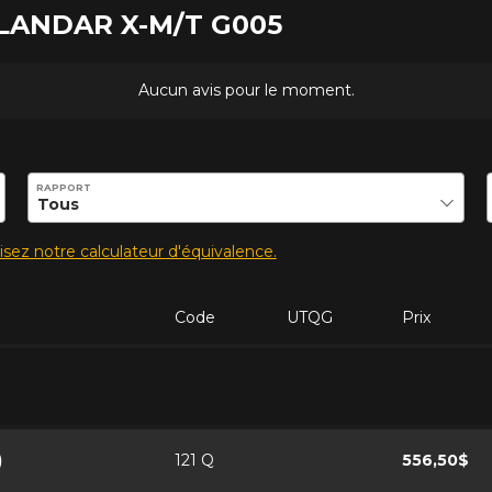
OLANDAR X-M/T G005
Aucun avis pour le moment.
ilité de ce produit.
RAPPORT
lisez notre calculateur d'équivalence.
Code
UTQG
Prix
)
121 Q
556,50$