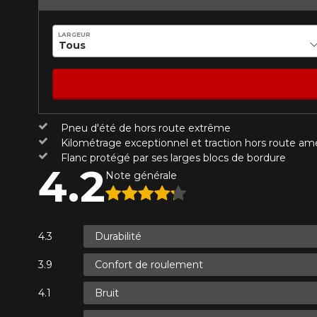
LARGEUR
Votre avis
Que magasinez-vous?
Note
1
2
3
4
5
Malheureusement, 
présentement. Nous
Commentaire
Pneu d'été de hors route extrême
service à la client
Kilométrage exceptionnel et traction hors route am
1-866-220-802
Flanc protégé par ses larges blocs de bordure
4.2
Note générale
*Attention cette dimension représent
Envoyer
Annuler
véhicule directement avant de co
Durabilité
Confort de roulement
Bruit