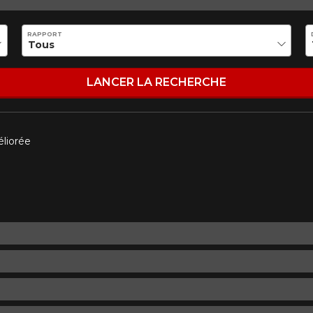
RAPPORT
LANCER LA RECHERCHE
aucun résultat ne convenant parfaitement à votre recherche n'e
 aimerions vous aider à trouver le produit qu'il vous faut. N'hés
èle, qui se fera un plaisir de rechercher des options pour votre con
éliorée
5
e une possibilité d'équipement pour votre véhicule, vous devez vérifier l'exacti
mmander.